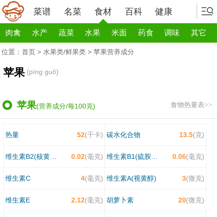
菜谱
名菜
食材
百科
健康
肉禽
水产
蔬菜
水果
米面
药食
调味
其它
位置：
首页
>
水果类/鲜果类
> 苹果营养成分
苹果
(píng guǒ)
苹果
食物热量表>>
(营养成分/每100克)
热量
52
(千卡)
碳水化合物
13.5
(克)
维生素B2(核黄素)
0.02
(毫克)
维生素B1(硫胺素)
0.06
(毫克)
维生素C
4
(毫克)
维生素A(视黄醇)
3
(微克)
维生素E
2.12
(毫克)
胡萝卜素
20
(微克)