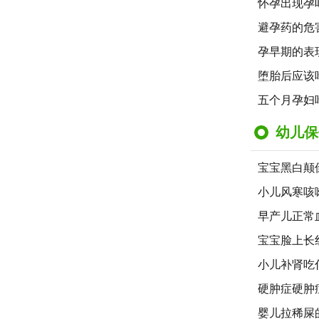
怀孕出现孕
避孕药的危
孕早期的表
堕胎后应该
五个月孕妇
幼儿保
宝宝黑白颠
小儿风寒咳
早产儿正常
宝宝脸上长
小儿补肾吃
硬肿症硬肿
婴儿拉稀屎