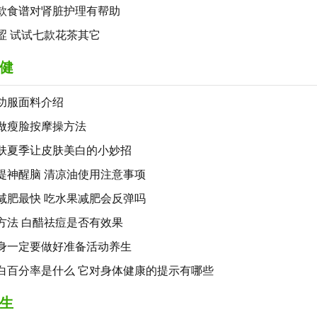
款食谱对肾脏护理有帮助
涩 试试七款花茶其它
健
功服面料介绍
做瘦脸按摩操方法
肤夏季让皮肤美白的小妙招
提神醒脑 清凉油使用注意事项
减肥最快 吃水果减肥会反弹吗
方法 白醋祛痘是否有效果
身一定要做好准备活动养生
白百分率是什么 它对身体健康的提示有哪些
生