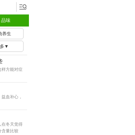
品味
动养生
多▼
些
这样方能对症
，益血补心，
人在冬天觉得
分含量比较