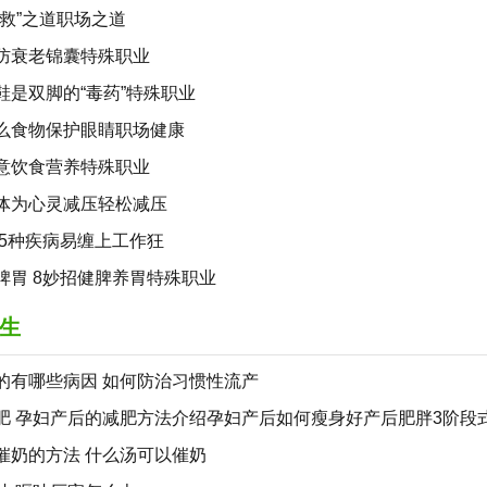
自救”之道职场之道
防衰老锦囊特殊职业
鞋是双脚的“毒药”特殊职业
么食物保护眼睛职场健康
意饮食营养特殊职业
体为心灵减压轻松减压
 5种疾病易缠上工作狂
脾胃 8妙招健脾养胃特殊职业
生
的有哪些病因 如何防治习惯性流产
肥 孕妇产后的减肥方法介绍孕妇产后如何瘦身好产后肥胖3阶段
催奶的方法 什么汤可以催奶