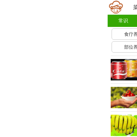
常识
食疗
部位