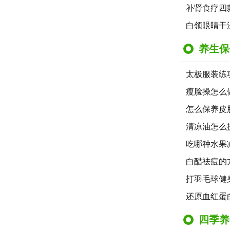
补肾食疗四
白领眼睛干
养生保
太极服装练
瘦脸操怎么
怎么保养皮
清凉油怎么
吃哪种水果
白醋祛痘的
打羽毛球健
还原血红蛋
四季养