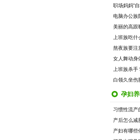
职场妈妈“
电脑办公族
美丽的高跟
上班族吃什
熬夜族要注
女人舞动身
上班族杀手
白领久坐伤
孕妇养
习惯性流产
产后怎么减
产妇有哪些