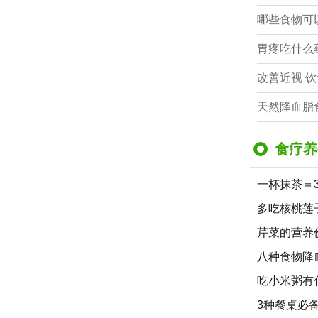
哪些食物可
胃疼吃什么
改善近视 
天然降血脂食
食疗养
一杯抹茶＝
多吃核桃莲
芹菜的营养
八种食物降
吃小米粥有
3种餐桌必