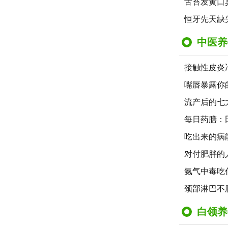
舌苔发黄口
恒牙先天缺
中医养
接触性皮炎
嘴唇暴露你
流产后的七
每日药膳：
吃出来的病
对付肥胖的
氨气中毒吃
颈部淋巴不
白领养