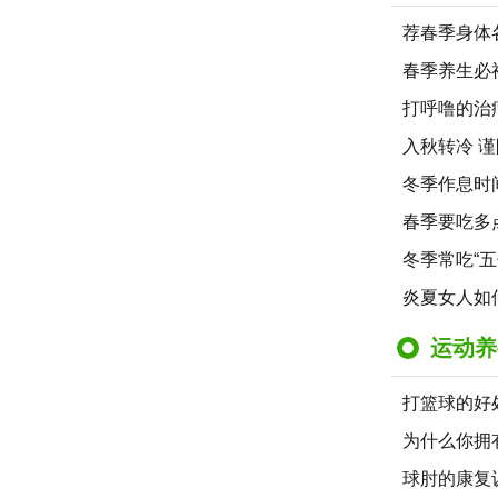
荐春季身体
春季养生必
打呼噜的治
入秋转冷 谨
冬季作息时
春季要吃多
冬季常吃“
炎夏女人如
运动养
打篮球的好
为什么你拥
球肘的康复