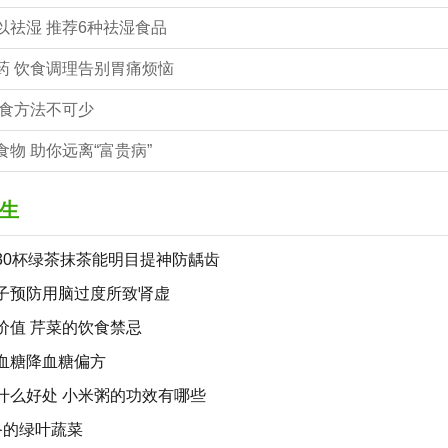
高，能够有效地控制低血糖，而
以祛湿 推荐6种祛湿食品
药 饮食调理告别胃痛烦恼
饮食方法不可少
物 助你远离“富贵病”
生
30杯绿茶抹茶能明目提神防龋齿
子预防用脑过度所致肾虚
价值 芹菜的饮食禁忌
血糖降血糖偏方
什么好处 小米粥的功效有哪些
备的绿叶蔬菜