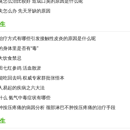
臭怎么治比较好 造成口臭的原因是什么呢
失怎么办 先天牙缺的原因
生
冶疗方式有哪些引发接触性皮炎的原因是什么呢
的身体里是否有“毒”
大饮食禁忌
田七红参鸡 活血散淤
能吃回去吗 权威专家群批张悟本
人易起的疾病之六大法
什么 氨气中毒症状有哪些
肿按压疼痛的病因分析 颈部淋巴不肿按压疼痛的治疗手段
生