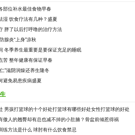
各部位补水最佳食物早春
祛湿 饮食疗法有几种？盛夏
疗 胖了以后打呼噜的治疗方法
防腺炎“上身”凉秋
间 冬季养生最重要是要保证充足的睡眠
点苦 整年健康有保证早春
五仁”滋阴润燥还养生隆冬
何避免易患疾病盛夏
生
处 男孩打篮球的十个好处打篮球有哪些好处女性打篮球的好处
有傲人的翘臀却有总也减不掉的小肚腩？骨盆前倾惹得祸
训练方法是什么 球肘有什么饮食禁忌