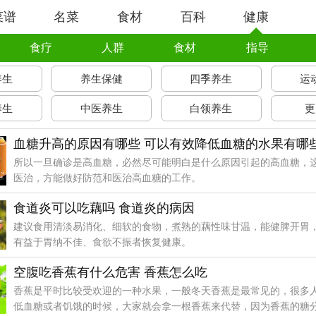
菜谱
名菜
食材
百科
健康
食疗
人群
食材
指导
养生
养生保健
四季养生
运
养生
中医养生
白领养生
更
血糖升高的原因有哪些 可以有效降低血糖的水果有哪
所以一旦确诊是高血糖，必然尽可能明白是什么原因引起的高血糖，
医治，方能做好防范和医治高血糖的工作。
食道炎可以吃藕吗 食道炎的病因
建议食用清淡易消化、细软的食物，煮熟的藕性味甘温，能健脾开胃
有益于胃纳不佳、食欲不振者恢复健康。
空腹吃香蕉有什么危害 香蕉怎么吃
香蕉是平时比较受欢迎的一种水果，一般冬天香蕉是最常见的，很多
低血糖或者饥饿的时候，大家就会拿一根香蕉来代替，因为香蕉的糖