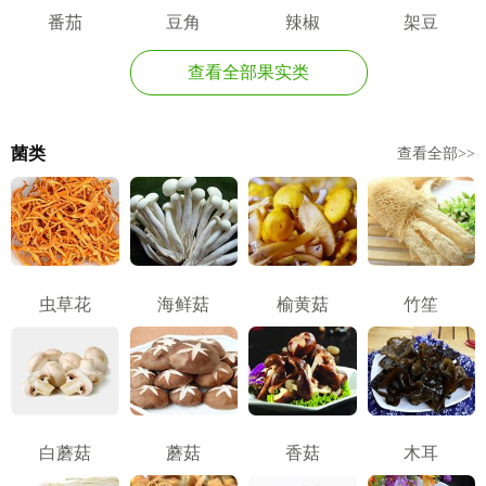
番茄
豆角
辣椒
架豆
查看全部果实类
菌类
查看全部>>
虫草花
海鲜菇
榆黄菇
竹笙
白蘑菇
蘑菇
香菇
木耳