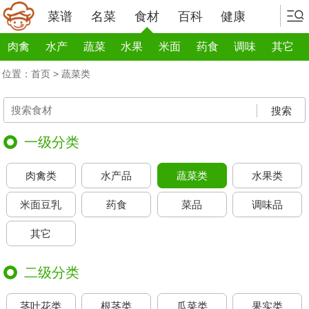
菜谱
名菜
食材
百科
健康
肉禽
水产
蔬菜
水果
米面
药食
调味
其它
位置：
首页
>
蔬菜类
搜索
一级分类
肉禽类
水产品
蔬菜类
水果类
米面豆乳
药食
菜品
调味品
其它
二级分类
茎叶花类
根茎类
瓜菜类
果实类