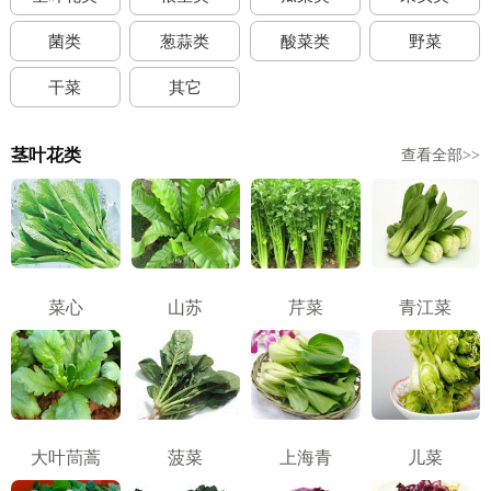
菌类
葱蒜类
酸菜类
野菜
干菜
其它
茎叶花类
查看全部>>
菜心
山苏
芹菜
青江菜
大叶茼蒿
菠菜
上海青
儿菜