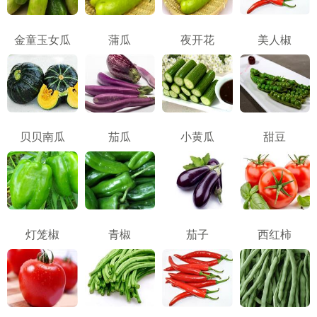
金童玉女瓜
蒲瓜
夜开花
美人椒
贝贝南瓜
茄瓜
小黄瓜
甜豆
灯笼椒
青椒
茄子
西红柿