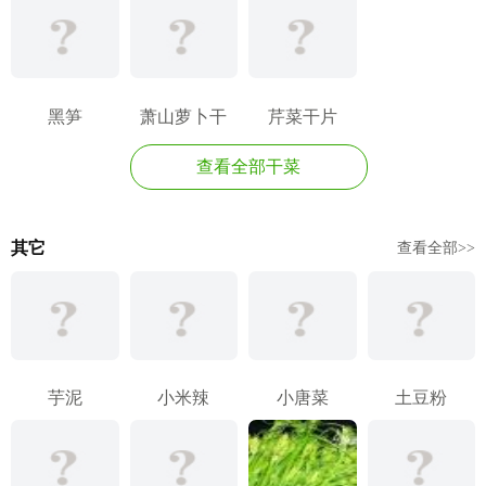
黑笋
萧山萝卜干
芹菜干片
查看全部干菜
其它
查看全部>>
芋泥
小米辣
小唐菜
土豆粉