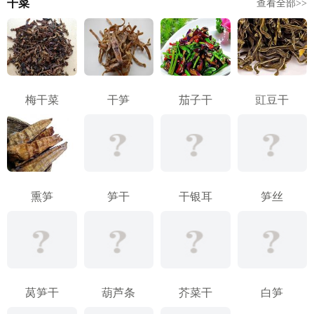
干菜
查看全部>>
梅干菜
干笋
茄子干
豇豆干
熏笋
笋干
干银耳
笋丝
莴笋干
葫芦条
芥菜干
白笋