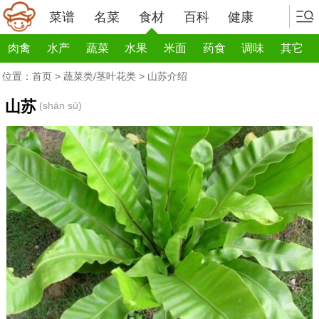
菜谱
名菜
食材
百科
健康
肉禽
水产
蔬菜
水果
米面
药食
调味
其它
位置：
首页
>
蔬菜类/茎叶花类
> 山苏介绍
山苏
(shān sū)