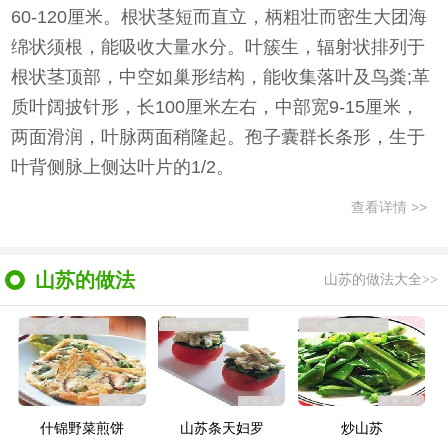
60-120厘米。根状茎短而直立，柄粗壮而密生大团海
绵状须根，能吸收大量水分。叶簇生，辐射状排列于
根状茎顶部，中空如巢形结构，能收集落叶及鸟粪;革
质叶阔披针形，长100厘米左右，中部宽9-15厘米，
两面滑润，叶脉两面稍隆起。孢子囊群长条形，生于
叶背侧脉上侧达叶片的1/2。
查看详情 >>
山苏的做法
山苏的做法大全>>
什锦野菜煎饼
山苏条天妇罗
炒山苏