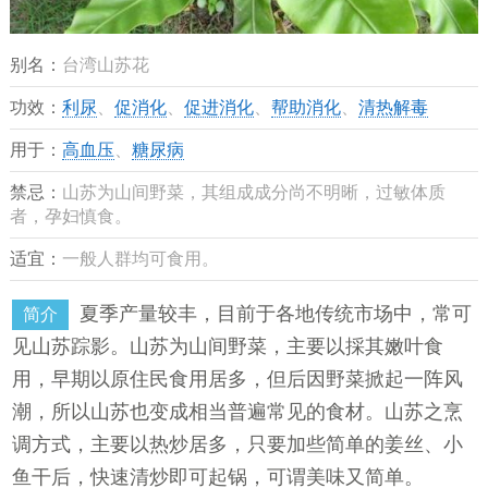
别名：
台湾山苏花
功效：
利尿
、
促消化
、
促进消化
、
帮助消化
、
清热解毒
用于：
高血压
、
糖尿病
禁忌：
山苏为山间野菜，其组成成分尚不明晰，过敏体质
者，孕妇慎食。
适宜：
一般人群均可食用。
夏季产量较丰，目前于各地传统市场中，常可
简介
见山苏踪影。山苏为山间野菜，主要以採其嫩叶食
用，早期以原住民食用居多，但后因野菜掀起一阵风
潮，所以山苏也变成相当普遍常见的食材。山苏之烹
调方式，主要以热炒居多，只要加些简单的姜丝、小
鱼干后，快速清炒即可起锅，可谓美味又简单。