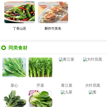
丁香山苏
酥炸竹荚鱼
同类食材
菜心
芹菜
青江菜
大叶茼蒿