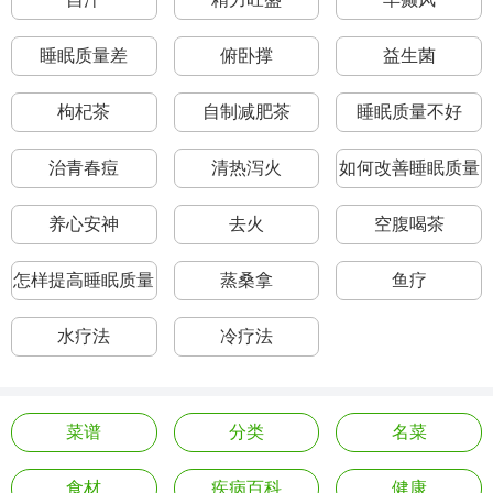
睡眠质量差
俯卧撑
益生菌
枸杞茶
自制减肥茶
睡眠质量不好
治青春痘
清热泻火
如何改善睡眠质量
养心安神
去火
空腹喝茶
怎样提高睡眠质量
蒸桑拿
鱼疗
水疗法
冷疗法
菜谱
分类
名菜
食材
疾病百科
健康