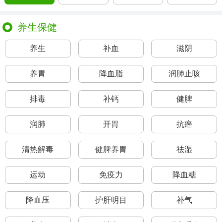
养生保健
养生
补血
滋阴
养胃
降血脂
润肺止咳
排毒
补钙
健脾
润肺
开胃
抗癌
清热解毒
健脾养胃
祛湿
运动
免疫力
降血糖
降血压
护肝明目
补气