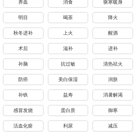
养血
消食
驱寒暖身
明目
喝茶
降火
秋冬进补
上火
醒酒
术后
滋补
进补
补脑
抗过敏
清热祛火
防癌
美白保湿
润肤
补铁
益寿
消暑解渴
感冒发烧
蛋白质
御寒
活血化瘀
利尿
减压