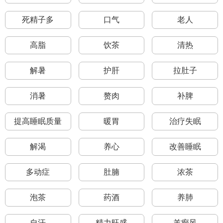
死精子多
口气
老人
高脂
饮茶
清热
解暑
护肝
拉肚子
消暑
赘肉
补脾
提高睡眠质量
暖胃
治疗失眠
解渴
养心
改善睡眠
多动症
肚腩
浓茶
泡茶
药酒
养肺
自汗
精力旺盛
羊癫风