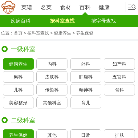
菜谱
名菜
食材
百科
健康
疾病百科
按科室查找
按字母查找
位置：
首页
>
按科室查找 > 健康养生
> 养生保健
一级科室
健康养生
内科
外科
妇产科
男科
皮肤科
肿瘤科
五官科
儿科
传染科
精神科
骨科
美容整形
其他科室
育儿
二级科室
养生保健
其他
日常
护肤