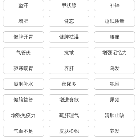
盗汗
甲状腺
补锌
增肥
健忘
睡眠质量
健脾开胃
健脾祛湿
腰痛
气管炎
抗皱
增强记忆力
驱寒暖胃
养肝
乌发
滋润补水
夜尿多
犯困
健脑益智
增进食欲
尿频
增强免疫力
疏肝理气
清肺止咳
气血不足
皮肤松弛
养发