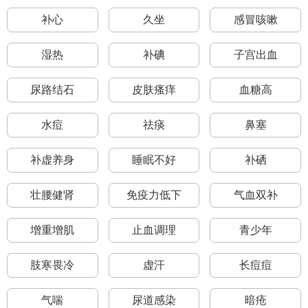
补心
久坐
感冒咳嗽
湿热
补碘
子宫出血
尿路结石
皮肤瘙痒
血糖高
水痘
祛痰
鼻塞
补虚养身
睡眠不好
补硒
壮腰健肾
免疫力低下
气血双补
增重增肌
止血调理
青少年
肢寒畏冷
虚汗
长痘痘
气喘
尿道感染
暗疮