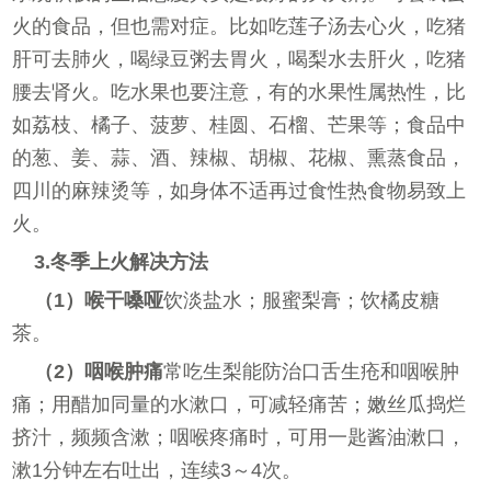
火的食品，但也需对症。比如吃莲子汤去心火，吃猪
肝可去肺火，喝绿豆粥去胃火，喝梨水去肝火，吃猪
腰去肾火。吃水果也要注意，有的水果性属热性，比
如荔枝、橘子、菠萝、桂圆、石榴、芒果等；食品中
的葱、姜、蒜、酒、辣椒、胡椒、花椒、熏蒸食品，
四川的麻辣烫等，如身体不适再过食性热食物易致上
火。
3.冬季上火解决方法
（1）喉干嗓哑
饮淡盐水；服蜜梨膏；饮橘皮糖
茶。
（2）咽喉肿痛
常吃生梨能防治口舌生疮和咽喉肿
痛；用醋加同量的水漱口，可减轻痛苦；嫩丝瓜捣烂
挤汁，频频含漱；咽喉疼痛时，可用一匙酱油漱口，
漱1分钟左右吐出，连续3～4次。