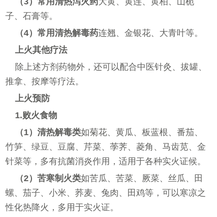
（3）常用清热泻火药
大黄、黄连、黄柏、山栀
子、石膏等。
（4）常用清热解毒药
连翘、金银花、大青叶等。
上火其他疗法
除上述方剂药物外，还可以配合中医针灸、拔罐、
推拿、按摩等疗法。
上火预防
1.败火食物
（1）清热解毒类
如菊花、黄瓜、板蓝根、番茄、
竹笋、绿豆、豆腐、芹菜、荸荠、菱角、马齿苋、金
针菜等，多有抗菌消炎作用，适用于各种实火证候。
（2）苦寒制火类
如苦瓜、苦菜、厥菜、丝瓜、田
螺、茄子、小米、荞麦、兔肉、田鸡等，可以寒凉之
性化热降火，多用于实火证。