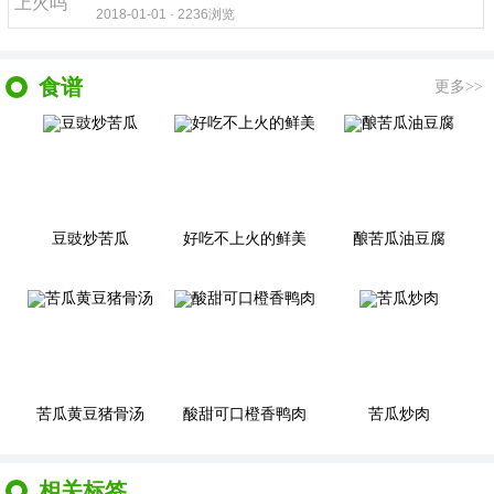
2018-01-01 · 2236浏览
食谱
更多>>
豆豉炒苦瓜
好吃不上火的鲜美
酿苦瓜油豆腐
苦瓜黄豆猪骨汤
酸甜可口橙香鸭肉
苦瓜炒肉
相关标签