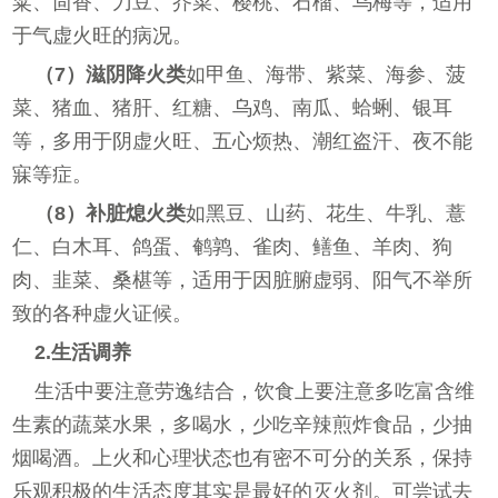
粱、茴香、刀豆、芥菜、樱桃、石榴、乌梅等，适用
于气虚火旺的病况。
（7）滋阴降火类
如甲鱼、海带、紫菜、海参、菠
菜、猪血、猪肝、红糖、乌鸡、南瓜、蛤蜊、银耳
等，多用于阴虚火旺、五心烦热、潮红盗汗、夜不能
寐等症。
（8）补脏熄火类
如黑豆、山药、花生、牛乳、薏
仁、白木耳、鸽蛋、鹌鹑、雀肉、鳝鱼、羊肉、狗
肉、韭菜、桑椹等，适用于因脏腑虚弱、阳气不举所
致的各种虚火证候。
2.生活调养
生活中要注意劳逸结合，饮食上要注意多吃富含维
生素的蔬菜水果，多喝水，少吃辛辣煎炸食品，少抽
烟喝酒。上火和心理状态也有密不可分的关系，保持
乐观积极的生活态度其实是最好的灭火剂。可尝试去