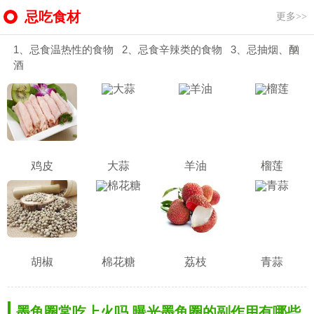
忌吃食材
更多>>
1、忌食温热性的食物 2、忌食辛辣类的食物 3、忌抽烟、酗
酒
鸡皮
大蒜
羊油
榴莲
胡椒
棉花糖
荔枝
青蒜
墨鱼圈常吃上火吗 曝光墨鱼圈的副作用有哪些