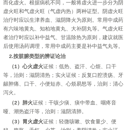
而化虚火。根据病机不同，一般将虚火进一步分为阴
虚火旺和气虚火旺（气虚内热）两种证型。阴虚火旺
治疗时应以生津养血、滋阴降火为原则。常用中成药
有六味地黄丸、知柏地黄丸、大补阴丸等。气虚火旺
者治疗时应以补中益气、甘温除热为原则，建议就医
后使用汤药调理，常用中成药主要是补中益气丸等。
2.按脏腑类型的辨证论治
（1）心火虚火
证候：低热、盗汗、心烦、口干
等，治则：滋阴清热；实火证候：反复口腔溃疡、牙
龈肿痛、口干、小便短赤、心烦易怒等，治则：清心
泻火。
（2）肺火
证候：干咳少痰、痰中带血、咽疼音
哑、潮热盗汗等，治则：滋阴清肺。
（3）胃火虚火
证候：轻微咳嗽、饮食量少、便