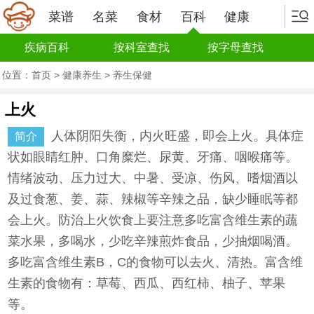
菜谱
名菜
食材
百科
健康
疾病百科
按科室查找
按字母查找
位置：
首页
>
健康养生
>
养生保健
上火
人体阴阳失衡，内火旺盛，即会上火。具体症
简介
状如眼睛红肿、口角糜烂、尿黄、牙痛、咽喉痛等。
情绪波动、压力过大、中暑、受凉、伤风、嗜烟酒以
及过食葱、姜、蒜、辣椒等辛辣之品，缺少睡眠等都
会上火。防治上火饮食上要注意多吃富含维生素的蔬
菜水果，多喝水，少吃辛辣煎炸食品，少抽烟喝酒。
多吃富含维生素B，C的食物可以去火、清热。富含维
生素的食物有：草莓、西瓜、西红柿、柚子、苹果
等。