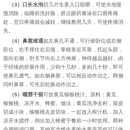
（3）口长水泡
切几片生姜入口咀嚼，可使水泡慢
慢消除；临睡前洗好脸，挤点眼药膏涂在口唇疼痛
处，翌日疼痛就会减轻，继续敷用几天，可使疼痛消
失。
（4）鼻塞难通
如左鼻孔不通，可行俯卧位或右侧
卧位，右手撑住右后颈，掌根靠近耳垂，托起头部，
面向右侧，肘关节向右上方伸展，伸得越远越好。由
于经络的舒展作用，少则十几秒，多则几十秒，即可
使鼻孔通气。如右侧鼻塞，可以相反动作治之。两侧
同时鼻塞，可先后轮换动作治之。
（5）嘴唇干裂
可饮黄瓜猕猴桃汁。原料：黄瓜、
猕猴桃、凉开水、蜂蜜。做法：黄瓜洗净去籽，留皮
切成小块，猕猴桃去皮切块，一起放入榨汁机，加入
凉开水搅拌，倒出加入蜂蜜于餐前一小时饮用。两种
合用能润口唇。其他富含维生素的水果蔬菜也可以使