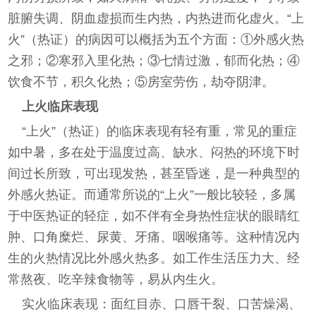
脏腑失调、阴血虚损而生内热，内热进而化虚火。“上
火”（热证）的病因可以概括为五个方面：①外感火热
之邪；②寒邪入里化热；③七情过激，郁而化热；④
饮食不节，积久化热；⑤房室劳伤，劫夺阴津。
上火临床表现
“上火”（热证）的临床表现有轻有重，常见的重症
如中暑，多在处于温度过高、缺水、闷热的环境下时
间过长所致，可出现发热，甚至昏迷，是一种典型的
外感火热证。而通常所说的“上火”一般比较轻，多属
于中医热证的轻症，如不伴有全身热性症状的眼睛红
肿、口角糜烂、尿黄、牙痛、咽喉痛等。这种情况内
生的火热情况比外感火热多。如工作生活压力大、经
常熬夜、吃辛辣食物等，易从内生火。
实火临床表现：面红目赤、口唇干裂、口苦燥渴、