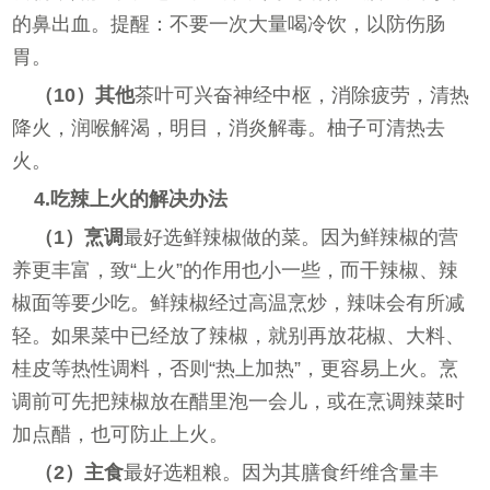
的鼻出血。提醒：不要一次大量喝冷饮，以防伤肠
胃。
（10）其他
茶叶可兴奋神经中枢，消除疲劳，清热
降火，润喉解渴，明目，消炎解毒。柚子可清热去
火。
4.吃辣上火的解决办法
（1）烹调
最好选鲜辣椒做的菜。因为鲜辣椒的营
养更丰富，致“上火”的作用也小一些，而干辣椒、辣
椒面等要少吃。鲜辣椒经过高温烹炒，辣味会有所减
轻。如果菜中已经放了辣椒，就别再放花椒、大料、
桂皮等热性调料，否则“热上加热”，更容易上火。烹
调前可先把辣椒放在醋里泡一会儿，或在烹调辣菜时
加点醋，也可防止上火。
（2）主食
最好选粗粮。因为其膳食纤维含量丰