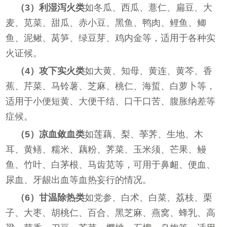
（3）利湿泻火类
如冬瓜、西瓜、薏仁、扁豆、大
麦、苋菜、甜瓜、赤小豆、黑鱼、鸭肉、鲤鱼、鲫
鱼、泥鳅、莴笋、绿豆芽、鸡内金等，适用于各种实
火证候。
（4）攻下实火类
如大黄、知母、黄连、黄芩、香
蕉、芹菜、马铃薯、芝麻、桃仁、海蜇、白萝卜等，
适用于小便短黄、大便干结、口干口苦、腹胀纳差等
症候。
（5）凉血敛血类
如莲藕、梨、荸荠、生地、木
耳、黄鳝、糯米、藕粉、荠菜、玉米须、芒果、鳗
鱼、竹叶、白茅根、马齿苋等，可用于鼻衄、便血、
尿血、牙龈出血等血热妄行的情况。
（6）甘温除热类
如党参、白术、白菜、荔枝、栗
子、大枣、胡桃仁、百合、黑芝麻、燕窝、蜂乳、高