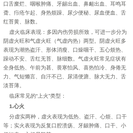
口舌糜烂、咽喉肿痛、牙龈出血、鼻衄出血、耳鸣耳
聋、疖疮乍起、身热烦躁、尿少便秘、尿血便血、舌
红苔黄、脉数。
虚火临床表现：多因内伤劳损所致，可进一步分为
阴虚火旺和气虚火旺（气虚内热）两型。阴虚火旺多
表现为潮热盗汗、形体消瘦、口燥咽干、五心烦热、
躁动不安、舌红无苔、脉细数。气虚火旺常见症状有
全身低热、午前为甚、畏寒怕风、喜热怕冷、身倦无
力、气短懒言、自汗不已、尿清便溏、脉大无力、舌
淡苔薄。
临床常见的“上火”类型：
1.心火
分虚实两种，虚火表现为低热、盗汗、心烦、口干
等；实火表现为反复口腔溃疡、牙龈肿痛、口干、小