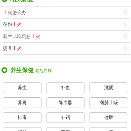
上火
怎么办
孕妇
上火
新生儿吃奶粉
上火
婴儿
上火
养生保健
其他疾病
养生
补血
滋阴
养胃
降血脂
润肺止咳
排毒
补钙
健脾