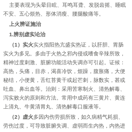
主要表现为头晕目眩、耳鸣耳聋、发脱齿摇、睡眠
不安、五心烦热、形体消瘦、腰腿酸痛等。
上火辨证施治
1.辨别虚实论治
（1）实火
实火指阳热亢盛实热证，以肝胆、胃肠
实火为多见。多由于火热之邪内侵或嗜食辛辣所致，
精神过度刺激、脏腑功能活动失调亦可引起。证候：
高热，头痛，目赤，渴喜冷饮，烦躁，腹胀痛，大便
秘结，小便黄，舌红苔黄干或起芒刺，脉数实，甚或
吐血、鼻出血等。治则：采用苦寒制火、清热解毒、
泻实败火的原则和方法。常用中成药有三黄片、黄连
上清丸、牛黄清胃丸、清热解毒口服液等。
（2）虚火
多因内伤劳损所致，如久病精气耗损、
劳伤过度，可导致脏腑失调、虚弱而生内热，内热进