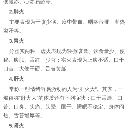
便短赤、心烦易怒等。
2.肺火
主要表现为干咳少痰、痰中带血、咽疼音哑、潮热
盗汗等。
3.胃火
分虚实两种，虚火表现为轻微咳嗽、饮食量少、便
秘、腹胀、舌红、少苔；实火表现为上腹不适、口干
口苦、大便干硬、舌苔黄腻。
4.肝火
常称一些情绪容易激动的人为“肝火大”。其实，一
般俗称“肝火大”的体质还有下列症状：口干舌燥、口
苦、口臭、头痛、头晕、眼干、睡眠不稳定、身体闷
热、舌苔增厚等。
5.肾火