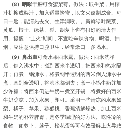
（8）咽喉干肿
可食蜜梨膏。做法：取生梨，用榨
汁机榨成梨汁，加入适量蜂蜜，以文火熬制成膏。每
日一匙，能清热去火、生津润喉。。新鲜绿叶蔬菜、
黄瓜、橙子、绿茶、梨、胡萝卜也有很好的清火作
用。提醒：“上火”期间，不宜吃辛辣食物、喝酒、抽
烟，应注意保持口腔卫生，经常漱口，多喝水。
（9）鼻出血
可食水果西米露。做法：西米洗净
后，倒入沸水中；煮到西米半透明，把西米和热水隔
开；再煮一锅沸水，将煮到半透明的西米倒入沸水中
煮，直到全透明，将沸水都倒去；煮一小锅牛奶并加
少许糖；将西米倒进牛奶中煮至开锅；将煮好的西米
牛奶晾凉，加入水果丁即可。采用一些清凉的水果如
梨、橘子、苹果、猕猴桃、香蕉清解燥热，加上西米
和牛奶的补养脾胃，是冬季调理的好方法。吃性冷的
食物，如萝卜、莲子、松花蛋等可有效缓解上火导致