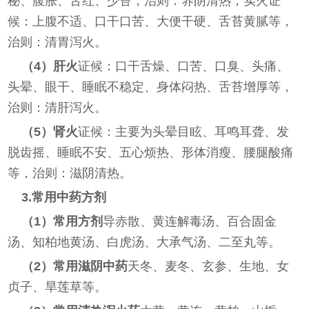
秘、腹胀、舌红、少苔，治则：养阴清热；实火证
候：上腹不适、口干口苦、大便干硬、舌苔黄腻等，
治则：清胃泻火。
（4）肝火
证候：口干舌燥、口苦、口臭、头痛、
头晕、眼干、睡眠不稳定、身体闷热、舌苔增厚等，
治则：清肝泻火。
（5）肾火
证候：主要为头晕目眩、耳鸣耳聋、发
脱齿摇、睡眠不安、五心烦热、形体消瘦、腰腿酸痛
等，治则：滋阴清热。
3.常用中药方剂
（1）常用方剂
导赤散、黄连解毒汤、百合固金
汤、知柏地黄汤、白虎汤、大承气汤、二至丸等。
（2）常用滋阴中药
天冬、麦冬、玄参、生地、女
贞子、旱莲草等。