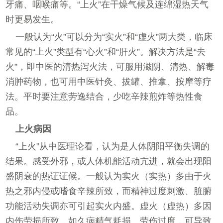
牙痛、咽喉痛等。“上火”在干燥气候及连绵湿热天气
时更易发生。
一般认为“火”可以分为“实火”和“虚火”两大类，临床
常见的“上火”类型有“心火”和“肝火”。解决方法是“去
火”，即中医的清热泻火法，可服用滋阴、清热、解毒
消肿药物，也可用中医针灸、拔罐、推拿、按摩等疗
法。平时要注意劳逸结合，少吃辛辣煎炸等热性食
品。
上火病因
“上火”从中医理论看，认为是人体阴阳平衡失调的
结果。感受外邪，或人体机能活动亢进，就会出现阳
盛阴衰的热证证候。一般认为实火（实热）多由于火
热之邪内侵或嗜食辛辣所致，而精神过度刺激、脏腑
功能活动失调亦可引起实火内盛。虚火（虚热）多因
内伤劳损所致，如久病精气耗损、劳伤过度，可导致