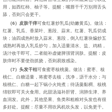
用，如西红柿、柚子等。提醒：嘴唇干千万别用舌头
舔，否则只会更干。
（6）皮肤干痒
可食红薯炒乳瓜(幼嫩黄瓜)。做法：
红薯、乳瓜、香菜叶、葱段、蒜末。红薯、乳瓜切成
块；油四成热时放入蒜末、葱段，倒入红薯块煸炒五
成熟时再放入乳瓜炒匀，加入适量清水、盐、鸡精，
汤汁收干即可。二者能补虚健脾强肾润肤。提醒：皮
肤痒时不要使劲抓挠，否则易致感染。
（7）头发干枯
可食蜜枣核桃羹。做法：蜜枣、核
桃仁、白糖适量，将蜜枣去核，洗净，沥干水分；与
核桃仁、白糖一起下锅小火炖煮；待汤羹黏稠、核桃
绵软即可关火食用。此甜汤滋补肝肾、润肺生津、养
血润发。此外，其他坚果、鱼类和粗粮对头发也有很
多好处。提醒：尽量不用吹风机吹头发，以免更干。