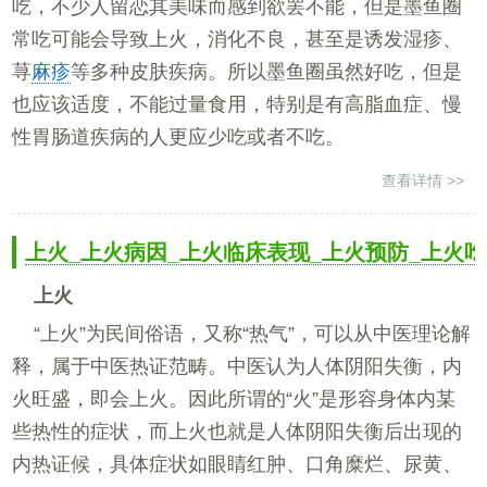
吃，不少人留恋其美味而感到欲罢不能，但是墨鱼圈
常吃可能会导致上火，消化不良，甚至是诱发湿疹、
荨
麻疹
等多种皮肤疾病。所以墨鱼圈虽然好吃，但是
也应该适度，不能过量食用，特别是有高脂血症、慢
性胃肠道疾病的人更应少吃或者不吃。
查看详情 >>
上火_上火病因_上火临床表现_上火预防_上火
上火
“上火”为民间俗语，又称“热气”，可以从中医理论解
释，属于中医热证范畴。中医认为人体阴阳失衡，内
火旺盛，即会上火。因此所谓的“火”是形容身体内某
些热性的症状，而上火也就是人体阴阳失衡后出现的
内热证候，具体症状如眼睛红肿、口角糜烂、尿黄、