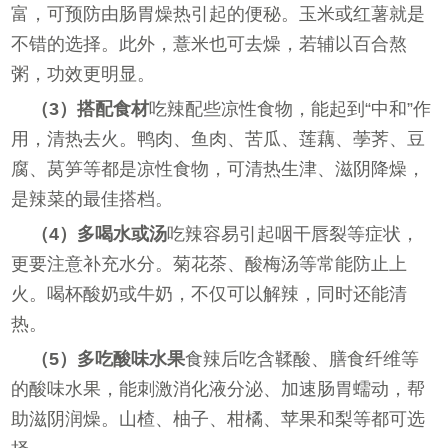
富，可预防由肠胃燥热引起的便秘。玉米或红薯就是
不错的选择。此外，薏米也可去燥，若辅以百合熬
粥，功效更明显。
（3）搭配食材
吃辣配些凉性食物，能起到“中和”作
用，清热去火。鸭肉、鱼肉、苦瓜、莲藕、荸荠、豆
腐、莴笋等都是凉性食物，可清热生津、滋阴降燥，
是辣菜的最佳搭档。
（4）多喝水或汤
吃辣容易引起咽干唇裂等症状，
更要注意补充水分。菊花茶、酸梅汤等常能防止上
火。喝杯酸奶或牛奶，不仅可以解辣，同时还能清
热。
（5）多吃酸味水果
食辣后吃含鞣酸、膳食纤维等
的酸味水果，能刺激消化液分泌、加速肠胃蠕动，帮
助滋阴润燥。山楂、柚子、柑橘、苹果和梨等都可选