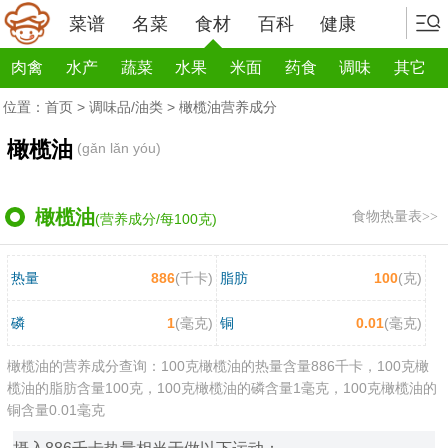
菜谱
名菜
食材
百科
健康
肉禽
水产
蔬菜
水果
米面
药食
调味
其它
位置：
首页
>
调味品/油类
> 橄榄油营养成分
橄榄油
(gǎn lǎn yóu)
橄榄油
食物热量表>>
(营养成分/每100克)
热量
886
(千卡)
脂肪
100
(克)
磷
1
(毫克)
铜
0.01
(毫克)
橄榄油的营养成分查询：100克橄榄油的热量含量886千卡，100克橄
榄油的脂肪含量100克，100克橄榄油的磷含量1毫克，100克橄榄油的
铜含量0.01毫克