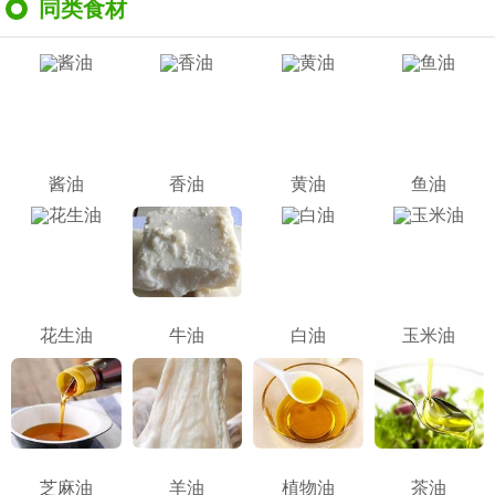
同类食材
酱油
香油
黄油
鱼油
花生油
牛油
白油
玉米油
芝麻油
羊油
植物油
茶油