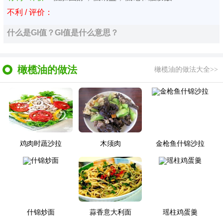
不利 / 评价：
什么是GI值？GI值是什么意思？
橄榄油的做法
橄榄油的做法大全>>
鸡肉时蔬沙拉
木须肉
金枪鱼什锦沙拉
什锦炒面
蒜香意大利面
瑶柱鸡蛋羹