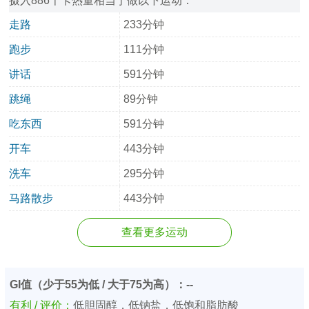
摄入886千卡热量相当于做以下运动：
走路
233分钟
跑步
111分钟
讲话
591分钟
跳绳
89分钟
吃东西
591分钟
开车
443分钟
洗车
295分钟
马路散步
443分钟
查看更多运动
GI值（少于55为低 / 大于75为高）：--
有利 / 评价：
低胆固醇，低钠盐，低饱和脂肪酸