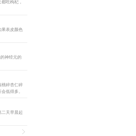
天都吃枸杞，
如果表皮颜色
上的神经元的
核桃碎杏仁碎
应会低得多。
第二天早晨起