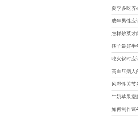
夏季多吃养
成年男性应
怎样炒菜才
筷子最好半
吃火锅时应
高血压病人
风湿性关节
牛奶苹果瘦
如何制作酱