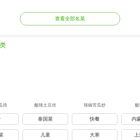
查看全部名菜
类
瓜排
酸辣土豆丝
辣椒苦瓜炒
酸
食
泰国菜
快餐
内
菜
儿童
大寒
上