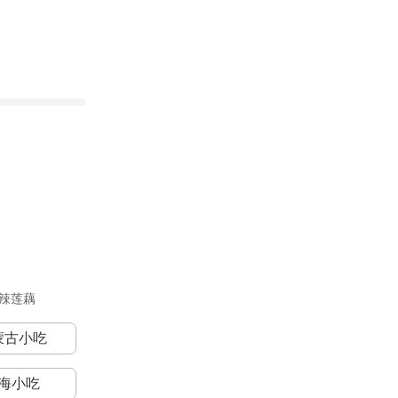
辣莲藕
蒙古小吃
海小吃