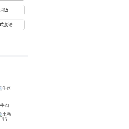
焖饭
式宴请
牛肉