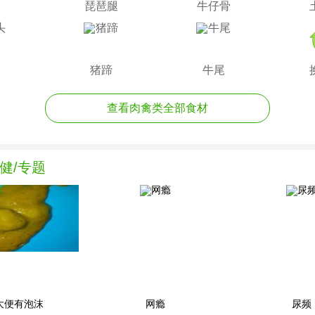
琵琶腿
牛仔骨
猪蹄
牛尾
查看肉禽类全部食材
健/专题
大便有泡沫
网瘾
尿频