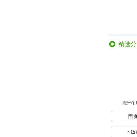
精选分
薏米冬
面
下饭