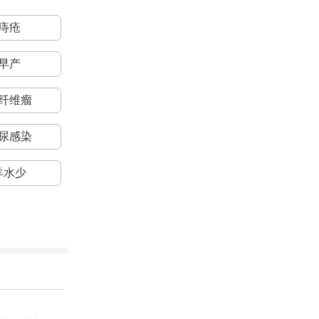
痔疮
早产
纤维瘤
尿感染
羊水少