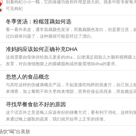
别看枸杞小小一颗，它的保健功效和作用是很大的。很多中医专家每
可见枸杞
冬季煲汤：粉糯莲藕如何选
看一看外表皮，通常面藕颜色发深，而脆藕颜色发白，但是要注意，
过白就有问题了，这种藕很可能是经过了漂白。
准妈妈应该如何正确补充DHA
这就需要由母体供给胎儿更多的dha，以便满足因胎儿大脑和视网膜
发育，对自身细胞膜上的膜磷脂构成所极需增加dha的要求。
忽悠人的食品概念
与其吃这样的伪健康概念产品，不如直接吃纯粹的燕麦片，自己加上
来增香，加上葡萄干和大枣肉来增甜，营养价值会高得多，而血糖反
寻找早餐食欲不好的原因
这个话言外之意是晚上应该有好的择餐方式，要有利于消化，这样到
来通过晚上摄取的蔬菜，我们就开始早上正常的排便。
饮“喝”出美肤