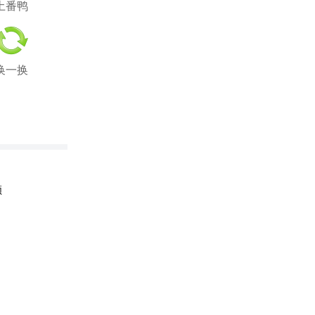
土番鸭
换一换