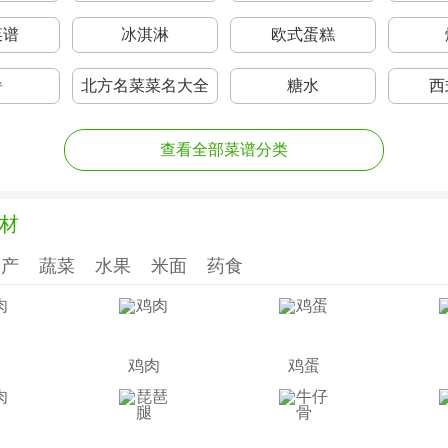
菜谱
冰淇淋
欧式蛋糕
暑
北方名菜菜名大全
糖水
西
查看全部菜谱分类
材
水产
蔬菜
水果
米面
药食
鸡肉
鸡蛋