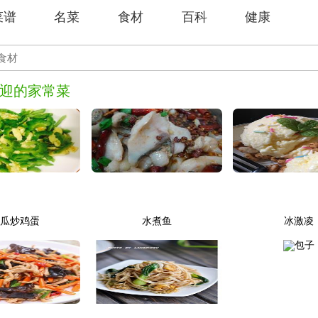
菜谱
名菜
食材
百科
健康
迎的家常菜
苦瓜炒鸡蛋
水煮鱼
冰激凌