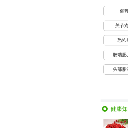
催
关节
恐怖
肢端肥
头部脂
健康知