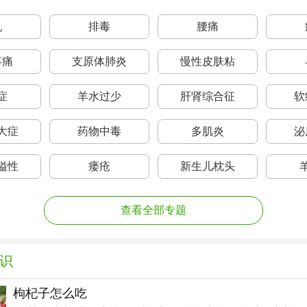
乳
排毒
腰痛
疼痛
支原体肺炎
慢性皮肤粘
症
羊水过少
肝肾综合征
软
大症
药物中毒
多肌炎
泌
溢性
瘘疮
新生儿枕头
查看全部专题
识
枸杞子怎么吃