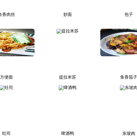
鱼香肉丝
炒面
包子
方便面
提拉米苏
鱼香茄
吐司
啤酒鸭
东坡肉