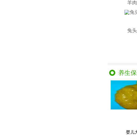
羊肉
兔头
养生保
婴儿