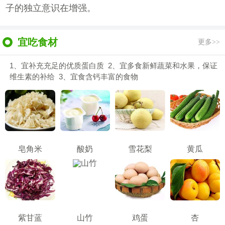
子的独立意识在增强。
宜吃食材
更多>>
1、宜补充充足的优质蛋白质 2、宜多食新鲜蔬菜和水果，保证
维生素的补给 3、宜食含钙丰富的食物
皂角米
酸奶
雪花梨
黄瓜
紫甘蓝
山竹
鸡蛋
杏