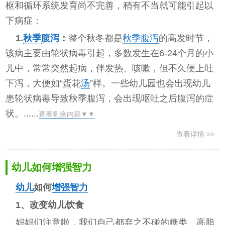
枢和循环系统发育尚不完善，稍有不当就可能引起以
下病症：
1.
秋季
腹泻
：
整个秋冬都是
秋季腹泻
的高发时节，
该病主要由轮状病毒引起，多数发生在6-24个月的小
儿中，常常突然起病，伴发热、咳嗽，但不久便上吐
下泻，大便如“蛋花
汤
”样。一些幼儿园也会出现幼儿
患轮状病毒导致秋季腹泻，会出现呕吐之后腹泻的症
状。......
查看剩余内容▼▼
查看详情 >>
幼儿如何增强智力
幼儿
如何
增强智力
1、改变幼儿饮食
妈妈们注意啦，我们自己都弃之不碰的糖类、高脂