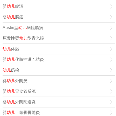
婴
幼儿
腹泻
婴
幼儿
脐疝
Austin型
幼儿
脑硫脂病
原发性婴
幼儿
型青光眼
幼儿
体温
婴
幼儿
化脓性淋巴结炎
幼儿
奶粉
婴
幼儿
外阴炎
婴
幼儿
胃食管反流
婴
幼儿
外阴阴道炎
婴
幼儿
上颌骨骨髓炎