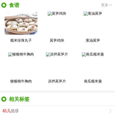
食谱
更多>>
糯米珍珠丸子
莴笋鸡块
葱油莴笋
猕猴桃牛胸肉
凉拌莴笋片
南瓜糯米羹
相关标签
幼儿
急疹