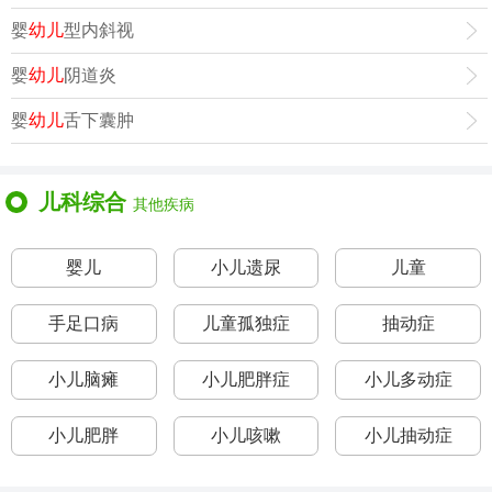
婴
幼儿
型内斜视
婴
幼儿
阴道炎
婴
幼儿
舌下囊肿
儿科综合
其他疾病
婴儿
小儿遗尿
儿童
手足口病
儿童孤独症
抽动症
小儿脑瘫
小儿肥胖症
小儿多动症
小儿肥胖
小儿咳嗽
小儿抽动症