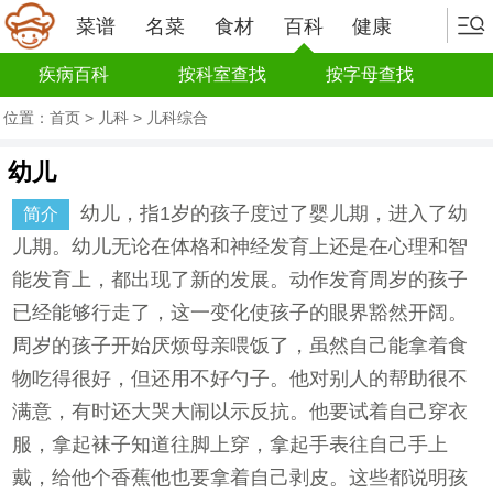
菜谱
名菜
食材
百科
健康
疾病百科
按科室查找
按字母查找
位置：
首页
>
儿科
>
儿科综合
幼儿
幼儿，指1岁的孩子度过了婴儿期，进入了幼
简介
儿期。幼儿无论在体格和神经发育上还是在心理和智
能发育上，都出现了新的发展。动作发育周岁的孩子
已经能够行走了，这一变化使孩子的眼界豁然开阔。
周岁的孩子开始厌烦母亲喂饭了，虽然自己能拿着食
物吃得很好，但还用不好勺子。他对别人的帮助很不
满意，有时还大哭大闹以示反抗。他要试着自己穿衣
服，拿起袜子知道往脚上穿，拿起手表往自己手上
戴，给他个香蕉他也要拿着自己剥皮。这些都说明孩