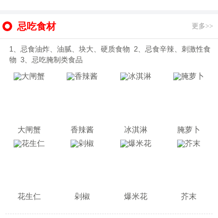
忌吃食材
更多>>
1、忌食油炸、油腻、块大、硬质食物 2、忌食辛辣、刺激性食
物 3、忌吃腌制类食品
大闸蟹
香辣酱
冰淇淋
腌萝卜
花生仁
剁椒
爆米花
芥末