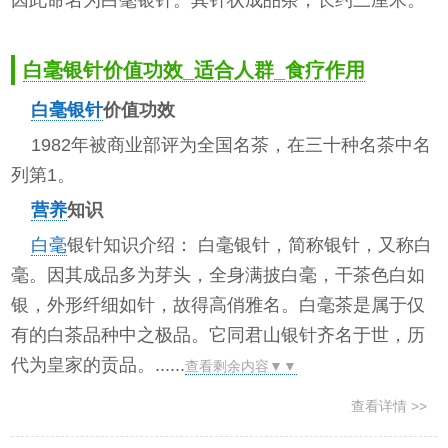
因此命名为白毫银针。其针状成品茶，长约三厘米。
白毫银针价值功效_适合人群_食疗作用
白毫银针
价值功效
1982年被商业部评为全国名茶，在三十种名茶中名
列第1。
营养
知识
白毫
银针知识介绍： 白毫银针，简称银针，又称白
毫。因其成品多为芽头，全身满披白毫，干茶色白如
银，外形纤细如针，故得高俏雅名。白毫茶是属于仅
有的白茶品种中之极品。它同君山银针齐名于世，历
代为皇家的贡品。......
查看剩余内容▼▼
查看详情 >>