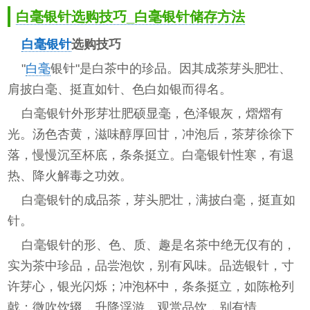
白毫银针选购技巧_白毫银针储存方法
白毫银针
选购技巧
"
白毫
银针"是白茶中的珍品。因其成茶芽头肥壮、
肩披白毫、挺直如针、色白如银而得名。
白毫银针外形芽壮肥硕显毫，色泽银灰，熠熠有
光。汤色杏黄，滋味醇厚回甘，冲泡后，茶芽徐徐下
落，慢慢沉至杯底，条条挺立。白毫银针性寒，有退
热、降火解毒之功效。
白毫银针的成品茶，芽头肥壮，满披白毫，挺直如
针。
白毫银针的形、色、质、趣是名茶中绝无仅有的，
实为茶中珍品，品尝泡饮，别有风味。品选银针，寸
许芽心，银光闪烁；冲泡杯中，条条挺立，如陈枪列
戟；微吹饮辍，升降浮游，观赏品饮，别有情