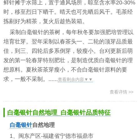
鲜针摊于水筛上，置于通风场所，晾至含水率20-30%
时，移至烈日下晒干。晴天也可先晒后风干。毛茶经
拣剔好为精茶，复火后趁热装箱。
采制白毫银针的茶树，每年秋冬要加强肥培管理以
培育壮芽。翌年采制以春茶头一、二轮的顶芽品质最
佳，到三、四轮后多系倒芽，较瘦小。台刈更新后萌
发的第一轮春芽特别肥壮，是制造优质白毫银针的理
想原料。夏秋茶茶芽瘦小，不合白毫银针原料的要
求，一般不采制。......
查看剩余内容▼▼
查看详情 >>
白毫银针自然地理_白毫银针品质特征
白毫银针
自然地理
1、闽东产区-福建省宁德市福鼎市