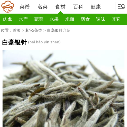
菜谱
名菜
食材
百科
健康
肉禽
水产
蔬菜
水果
米面
药食
调味
其它
位置：
首页
>
其它/茶类
> 白毫银针介绍
白毫银针
(bái háo yín zhēn)