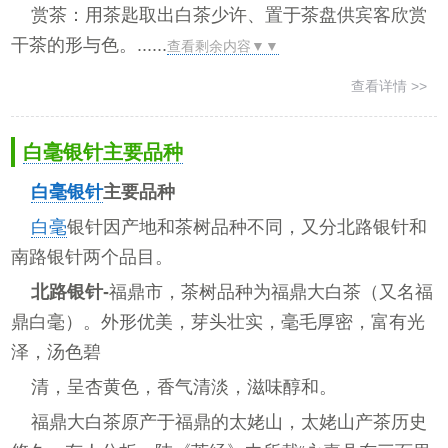
赏茶：用茶匙取出白茶少许、置于茶盘供宾客欣赏
干茶的形与色。......
查看剩余内容▼▼
查看详情 >>
白毫银针主要品种
白毫银针
主要品种
白毫
银针因产地和茶树品种不同，又分北路银针和
南路银针两个品目。
北路银针-
福鼎市，茶树品种为福鼎大白茶（又名福
鼎白毫）。外形优美，芽头壮实，毫毛厚密，富有光
泽，汤色碧
清，呈杏黄色，香气清淡，滋味醇和。
福鼎大白茶原产于福鼎的太姥山，太姥山产茶历史