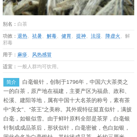
别名：
白茶
功效：
退热
、
祛暑
、
解毒
、
健胃
、
提神
、
法湿
、
降虚火
、解
邪毒
用于：
麻疹
、
风热感冒
适宜：
一般人群均可饮用。
白毫银针，创制于1796年，中国六大茶类之
简介
一的白茶，原产地在福建，主要产区为福鼎、政和、
松溪、建阳等地，属有中国十大名茶的称号，素有茶
中“美女”、“茶王”之美称。其外观特征挺直似针，满披
白毫，如银似雪。由于鲜叶原料全部是茶芽，白毫银
针制成成品茶后，形状似针，白毫密被，色白如银，