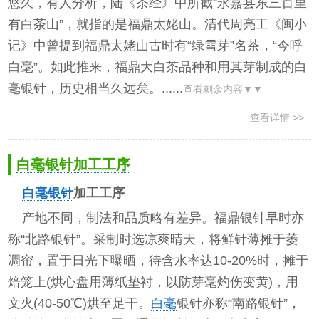
悠久，有人分析，陆《茶经》中所截“永嘉县东三百里
有白茶山”，就指的是福鼎太姥山。清代周亮工《闽小
记》中曾提到福鼎太姥山古时有“绿雪芽”名茶，“今呼
白毫”。如此推来，福鼎大白茶品种和用其芽制成的白
毫银针，历史相当久远矣。......
查看剩余内容▼▼
查看详情 >>
白毫银针加工工序
白毫银针
加工工序
产地不同，制法和品质略有差异。福鼎银针早时亦
称“北路银针”。采制时选凉爽晴天，将鲜针薄摊于萎
凋帘，置于日光下曝晒，待含水率达10-20%时，摊于
焙笼上(烘心盘用薄纸垫衬，以防芽毫灼伤变黄)，用
文火(40-50℃)烘至足干。
白毫
银针亦称“南路银针”，