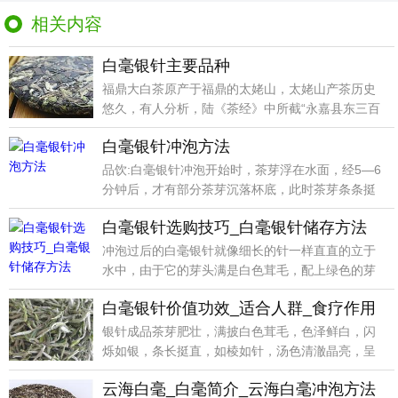
相关内容
白毫银针主要品种
福鼎大白茶原产于福鼎的太姥山，太姥山产茶历史
悠久，有人分析，陆《茶经》中所截“永嘉县东三百
里有白茶山
白毫银针冲泡方法
品饮:白毫银针冲泡开始时，茶芽浮在水面，经5—6
分钟后，才有部分茶芽沉落杯底，此时茶芽条条挺
立，上下
白毫银针选购技巧_白毫银针储存方法
冲泡过后的白毫银针就像细长的针一样直直的立于
水中，由于它的芽头满是白色茸毛，配上绿色的芽
叶确实让人赏
白毫银针价值功效_适合人群_食疗作用
银针成品茶芽肥壮，满披白色茸毛，色泽鲜白，闪
烁如银，条长挺直，如棱如针，汤色清澈晶亮，呈
浅杏黄色，入
云海白毫_白毫简介_云海白毫冲泡方法