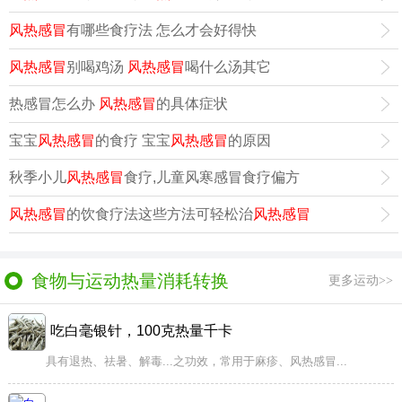
风热感冒
有哪些食疗法 怎么才会好得快
风热感冒
别喝鸡汤
风热感冒
喝什么汤其它
热感冒怎么办
风热感冒
的具体症状
宝宝
风热感冒
的食疗 宝宝
风热感冒
的原因
秋季小儿
风热感冒
食疗,儿童风寒感冒食疗偏方
风热感冒
的饮食疗法这些方法可轻松治
风热感冒
食物与运动热量消耗转换
更多运动>>
吃白毫银针，100克热量千卡
具有退热、祛暑、解毒...之功效，常用于麻疹、风热感冒...