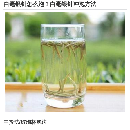
白毫银针怎么泡？白毫银针冲泡方法
中投法/玻璃杯泡法