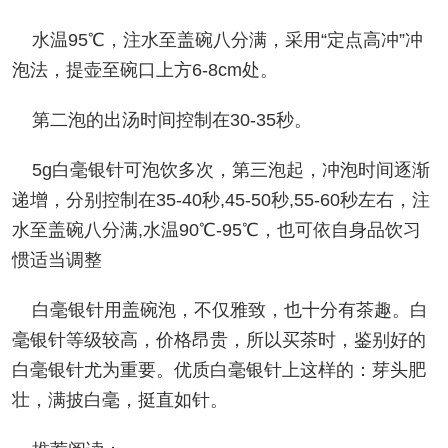
水温95℃，注水至盖碗八分满，采用“定点高冲”冲
泡法，提壶至碗口上方6-8cm处。
第二泡的出汤时间控制在30-35秒。
5g白毫银针可泡饮多次，第三泡起，冲泡时间逐渐
递增，分别控制在35-40秒,45-50秒,55-60秒左右，注
水至盖碗八分满,水温90℃-95℃，也可依自身品饮习
惯适当调整
白毫银针用盖碗泡，不仅雅致，也十分有茶趣。白
毫银针等级较高，价格昂贵，所以买茶时，鉴别好的
白毫银针尤为重要。优质白毫银针上这样的：芽头肥
壮，满披白毫，挺直如针。