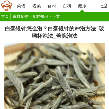
菜谱
名菜
食材
百科
健康
首页
食材食物
>
食材知识
> 正文
白毫银针怎么泡？白毫银针的冲泡方法_玻
璃杯泡法_盖碗泡法