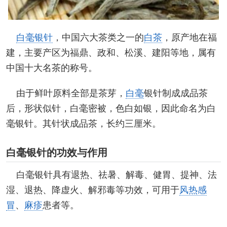
白毫银针
，中国六大茶类之一的
白茶
，原产地在福
建，主要产区为福鼎、政和、松溪、建阳等地，属有
中国十大名茶的称号。
由于鲜叶原料全部是茶芽，
白毫
银针制成成品茶
后，形状似针，白毫密被，色白如银，因此命名为白
毫银针。其针状成品茶，长约三厘米。
白毫银针的功效与作用
白毫银针具有退热、祛暑、解毒、健胃、提神、法
湿、退热、降虚火、解邪毒等功效，可用于
风热感
冒
、
麻疹
患者等。