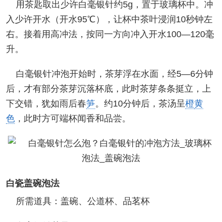
用茶匙取出少许白毫银针约5g，置于玻璃杯中。冲
入少许开水（开水95℃），让杯中茶叶浸润10秒钟左
右。接着用高冲法，按同一方向冲入开水100—120毫
升。
白毫银针冲泡开始时，茶芽浮在水面，经5—6分钟
后，才有部分茶芽沉落杯底，此时茶芽条条挺立，上
下交错，犹如雨后春
笋
。约10分钟后，茶汤呈
橙
黄
色
，此时方可端杯闻香和品尝。
白瓷盖碗泡法
所需道具：盖碗、公道杯、品茗杯