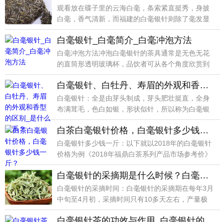
观看放在碟子里的云海白毫，条索紧直挺秀，身披
白毫，香气清新，而福建的白毫银针则除了毫发显
露外，还略带
白毫银针_白毫简介_白毫冲泡方法
白毫冲泡方法冲泡白毫银针的茶具通常是无色无花
的直筒形透明玻璃杯，品饮者可从各个角度欣赏到
坏中茶的形色
白毫银针、白牡丹、寿眉的外观和香型的区别_是什么关系？
白毫银针：全是由芽头制成，芽头肥壮挺直，全身
布满茸毛，色白如银，形状似针，所以称为白毫银
针，香型以毫
白茶白毫银针价格，白毫银针多少钱一斤？
白毫银针多少钱一斤：以下就以2018年的白毫银针
价格为例《2018年福鼎白茶系列产品市场参考价》
1年
白毫银针的采摘期是什么时候？白毫银针的采摘时间
白毫银针的采摘时间：白毫银针的采摘期在每年3月
中旬至4月初，采摘时间只有10多天左右，产量极
少，1亩
白毫银针茶的功效与作用_白毫银针的营养价值_食用禁忌_选购方法