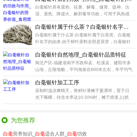
白毫银针具有退热、祛暑、解毒、健胃、提神、法
湿、退热、降虚火、解邪毒等功效，可用于风热感
冒、麻疹患者
白毫银针属于什么茶？白毫银针名字的由来
白毫银针属于什么茶:白毫银针属于白茶类。白毫银
针名字的由来:由于鲜叶原料全部是茶芽，白毫银针
制成成品
白毫银针自然地理_白毫银针品质特征
闽北产区-福建省南平市政和县、松溪县、建阳市多
山地，丘陵地貌，平均海拔在800米左右，年平均气
温16
白毫银针加工工序
采制时选凉爽晴天，将鲜针薄摊于萎凋帘，置于日
光下曝晒，待含水率达10-20%时，摊于焙笼上(烘
心盘用
为您推荐
白毫
营养知识_
白毫
适合人群_
白毫
功效