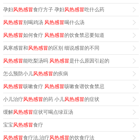
孕妇
风热感冒
食疗方子 孕妇
风热感冒
吃什么药
风热感冒
别喝鸡汤
风热感冒
喝什么汤
风热感冒
如何食疗
风热感冒
的饮食禁忌要知道
风寒感冒和
风热感冒
的区别 细说感冒的不同
风热感冒
能吃梨汤吗
风热感冒
是什么原因引起的
怎么预防小儿
风热感冒
的疾病
风热感冒
咳嗽食疗
风热感冒
咳嗽食谱饮食禁忌
小儿治疗
风热感冒
的药 小儿
风热感冒
的症状
缓解
风热感冒
症状可喝点绿豆汤
宝宝
风热感冒
食疗
风热感冒
食疗法,治疗
风热感冒
的饮食疗法