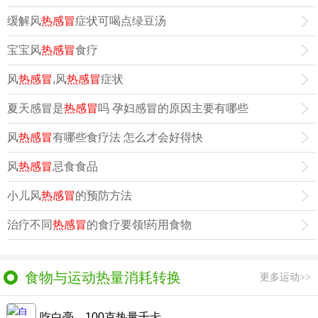
缓解风
热感冒
症状可喝点绿豆汤
宝宝风
热感冒
食疗
风
热感冒
,风
热感冒
症状
夏天感冒是
热感冒
吗 孕妇感冒的原因主要有哪些
风
热感冒
有哪些食疗法 怎么才会好得快
风
热感冒
忌食食品
小儿风
热感冒
的预防方法
治疗不同
热感冒
的食疗要领!药用食物
食物与运动热量消耗转换
更多运动>>
吃白毫，100克热量千卡