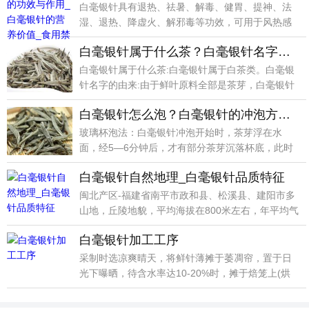
白毫银针具有退热、祛暑、解毒、健胃、提神、法
湿、退热、降虚火、解邪毒等功效，可用于风热感
冒、麻疹患者
白毫银针属于什么茶？白毫银针名字的由来
白毫银针属于什么茶:白毫银针属于白茶类。白毫银
针名字的由来:由于鲜叶原料全部是茶芽，白毫银针
制成成品
白毫银针怎么泡？白毫银针的冲泡方法_玻璃杯泡法_盖碗泡法
玻璃杯泡法：白毫银针冲泡开始时，茶芽浮在水
面，经5—6分钟后，才有部分茶芽沉落杯底，此时
茶芽条条挺立
白毫银针自然地理_白毫银针品质特征
闽北产区-福建省南平市政和县、松溪县、建阳市多
山地，丘陵地貌，平均海拔在800米左右，年平均气
温16
白毫银针加工工序
采制时选凉爽晴天，将鲜针薄摊于萎凋帘，置于日
光下曝晒，待含水率达10-20%时，摊于焙笼上(烘
心盘用