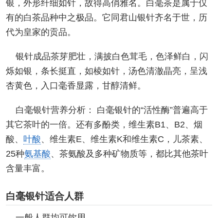
银，外形纤细如针，故得高俏雅名。白毫茶是属于仅
有的白茶品种中之极品。它同君山银针齐名于世，历
代为皇家的贡品。
银针成品茶芽肥壮，满披白色茸毛，色泽鲜白，闪
烁如银，条长挺直，如棱如针，汤色清澈晶亮，呈浅
杏黄色，入口毫香显露，甘醇清鲜。
白毫银针营养分析： 白毫银针的“活性酶”普遍高于
其它茶叶的一倍。还有多酚类，维生素B1、B2、烟
酸、
叶酸
、维生素E、维生素K和维生素C，儿茶素、
25种
氨基酸
、茶氨酸及多种矿物质等，都比其他茶叶
含量丰富。
白毫银针适合人群
一般人群均可饮用。