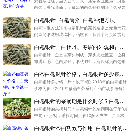
观看放在碟子里的云海白毫，条索紧直挺秀，身披
白毫，香气清新，而福建的白毫银针则除了毫发显
露外，还略带
白毫银针_白毫简介_白毫冲泡方法
白毫冲泡方法冲泡白毫银针的茶具通常是无色无花
的直筒形透明玻璃杯，品饮者可从各个角度欣赏到
坏中茶的形色
白毫银针、白牡丹、寿眉的外观和香型的区别_是什么关系？
白毫银针：全是由芽头制成，芽头肥壮挺直，全身
布满茸毛，色白如银，形状似针，所以称为白毫银
针，香型以毫
白茶白毫银针价格，白毫银针多少钱一斤？
白毫银针多少钱一斤：以下就以2018年的白毫银针
价格为例《2018年福鼎白茶系列产品市场参考价》
1年
白毫银针的采摘期是什么时候？白毫银针的采摘时间
白毫银针的采摘时间：白毫银针的采摘期在每年3月
中旬至4月初，采摘时间只有10多天左右，产量极
少，1亩
白毫银针茶的功效与作用_白毫银针的营养价值_食用禁忌_选购方法