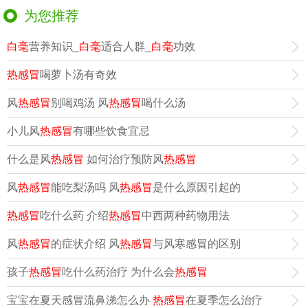
为您推荐
白毫
营养知识_
白毫
适合人群_
白毫
功效
热感冒
喝萝卜汤有奇效
风
热感冒
别喝鸡汤 风
热感冒
喝什么汤
小儿风
热感冒
有哪些饮食宜忌
什么是风
热感冒
如何治疗预防风
热感冒
风
热感冒
能吃梨汤吗 风
热感冒
是什么原因引起的
热感冒
吃什么药 介绍
热感冒
中西两种药物用法
风
热感冒
的症状介绍 风
热感冒
与风寒感冒的区别
孩子
热感冒
吃什么药治疗 为什么会
热感冒
宝宝在夏天感冒流鼻涕怎么办
热感冒
在夏季怎么治疗