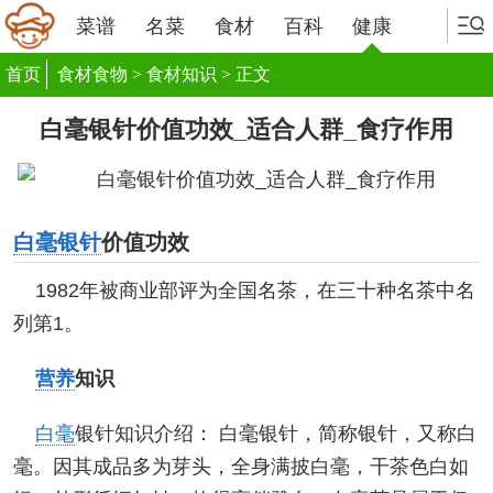
菜谱
名菜
食材
百科
健康
首页
食材食物
>
食材知识
> 正文
白毫银针价值功效_适合人群_食疗作用
白毫银针
价值功效
1982年被商业部评为全国名茶，在三十种名茶中名
列第1。
营养
知识
白毫
银针知识介绍： 白毫银针，简称银针，又称白
毫。因其成品多为芽头，全身满披白毫，干茶色白如