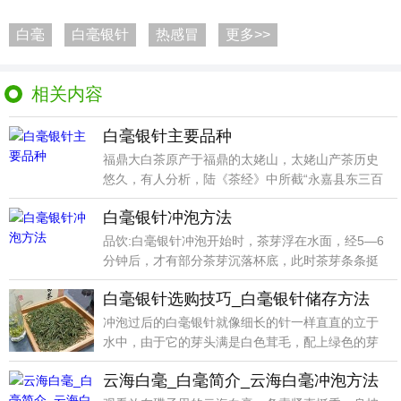
白毫
白毫银针
热感冒
更多>>
相关内容
白毫银针主要品种
福鼎大白茶原产于福鼎的太姥山，太姥山产茶历史
悠久，有人分析，陆《茶经》中所截“永嘉县东三百
里有白茶山
白毫银针冲泡方法
品饮:白毫银针冲泡开始时，茶芽浮在水面，经5—6
分钟后，才有部分茶芽沉落杯底，此时茶芽条条挺
立，上下
白毫银针选购技巧_白毫银针储存方法
冲泡过后的白毫银针就像细长的针一样直直的立于
水中，由于它的芽头满是白色茸毛，配上绿色的芽
叶确实让人赏
云海白毫_白毫简介_云海白毫冲泡方法