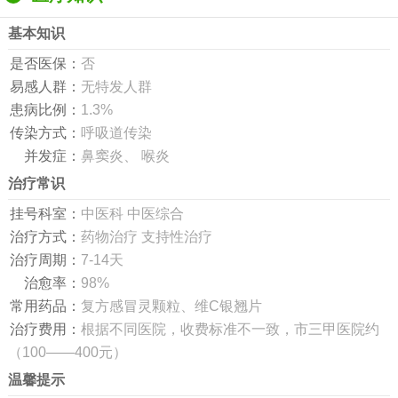
基本知识
是否医保：
否
易感人群：
无特发人群
患病比例：
1.3%
传染方式：
呼吸道传染
并发症：
鼻窦炎、 喉炎
治疗常识
挂号科室：
中医科 中医综合
治疗方式：
药物治疗 支持性治疗
治疗周期：
7-14天
治愈率：
98%
常用药品：
复方感冒灵颗粒、维C银翘片
治疗费用：
根据不同医院，收费标准不一致，市三甲医院约
（100——400元）
温馨提示