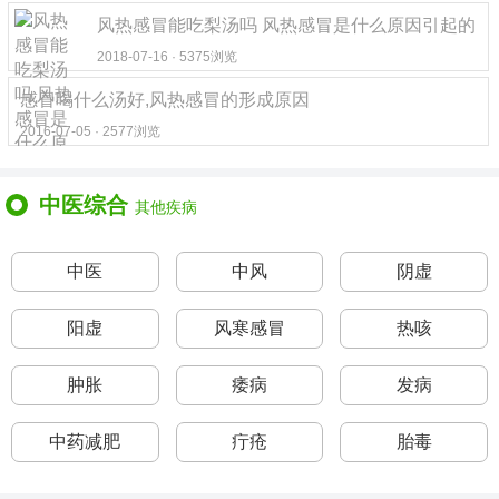
风热感冒能吃梨汤吗 风热感冒是什么原因引起的
2018-07-16 · 5375浏览
感冒喝什么汤好,风热感冒的形成原因
2016-07-05 · 2577浏览
中医综合
其他疾病
中医
中风
阴虚
阳虚
风寒感冒
热咳
肿胀
痿病
发病
中药减肥
疔疮
胎毒