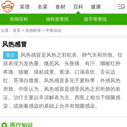
菜谱
名菜
食材
百科
健康
疾病百科
按科室查找
按字母查找
位置：
首页
>
其他科室
>
中医综合
风热感冒
风热感冒是风热之邪犯表、肺气失和所致。症
简介
状表现为发热重、微恶风、头胀痛、有汗、咽喉红肿
疼痛、咳嗽、痰粘或黄、黄涕、口渴喜饮、舌尖边
红、苔薄白微黄。风热感冒多见于夏秋季，外感风热
所致。中医认为，风热感冒是感受风热之邪所致的表
证。治疗主要以辛凉解表为主。西医上相当于细菌感
染，或病毒感染的基础上合并有细菌感染。
医疗知识