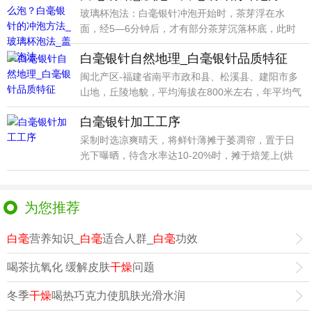
玻璃杯泡法：白毫银针冲泡开始时，茶芽浮在水
面，经5—6分钟后，才有部分茶芽沉落杯底，此时
茶芽条条挺立
白毫银针自然地理_白毫银针品质特征
闽北产区-福建省南平市政和县、松溪县、建阳市多
山地，丘陵地貌，平均海拔在800米左右，年平均气
温16
白毫银针加工工序
采制时选凉爽晴天，将鲜针薄摊于萎凋帘，置于日
光下曝晒，待含水率达10-20%时，摊于焙笼上(烘
心盘用
为您推荐
白毫
营养知识_
白毫
适合人群_
白毫
功效
喝茶抗氧化 缓解皮肤
干燥
问题
冬季
干燥
喝热巧克力使肌肤光滑水润