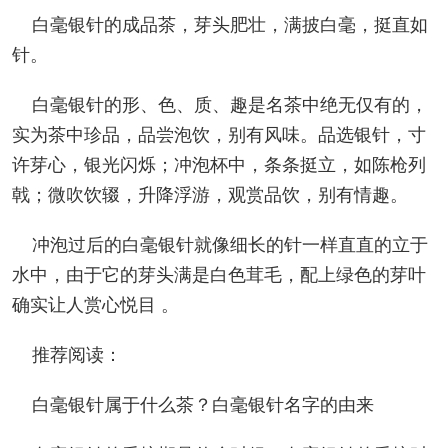
白毫银针的成品茶，芽头肥壮，满披白毫，挺直如
针。
白毫银针的形、色、质、趣是名茶中绝无仅有的，
实为茶中珍品，品尝泡饮，别有风味。品选银针，寸
许芽心，银光闪烁；冲泡杯中，条条挺立，如陈枪列
戟；微吹饮辍，升降浮游，观赏品饮，别有情趣。
冲泡过后的白毫银针就像细长的针一样直直的立于
水中，由于它的芽头满是白色茸毛，配上绿色的芽叶
确实让人赏心悦目 。
推荐阅读：
白毫银针属于什么茶？白毫银针名字的由来