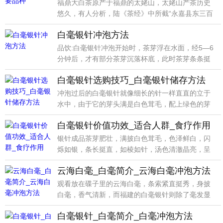
福鼎大白茶原产于福鼎的太姥山，太姥山产茶历史
悠久，有人分析，陆《茶经》中所截“永嘉县东三百
里有白茶山
白毫银针冲泡方法
品饮:白毫银针冲泡开始时，茶芽浮在水面，经5—6
分钟后，才有部分茶芽沉落杯底，此时茶芽条条挺
立，上下
白毫银针选购技巧_白毫银针储存方法
冲泡过后的白毫银针就像细长的针一样直直的立于
水中，由于它的芽头满是白色茸毛，配上绿色的芽
叶确实让人赏
白毫银针价值功效_适合人群_食疗作用
银针成品茶芽肥壮，满披白色茸毛，色泽鲜白，闪
烁如银，条长挺直，如棱如针，汤色清澈晶亮，呈
浅杏黄色，入
云海白毫_白毫简介_云海白毫冲泡方法
观看放在碟子里的云海白毫，条索紧直挺秀，身披
白毫，香气清新，而福建的白毫银针则除了毫发显
露外，还略带
白毫银针_白毫简介_白毫冲泡方法