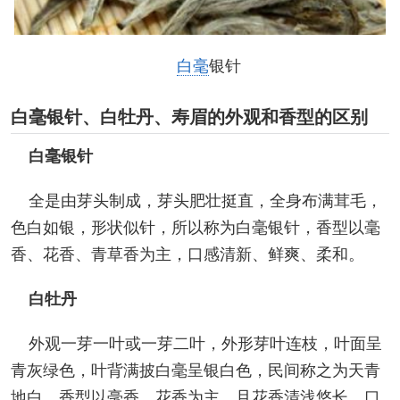
白毫
银针
白毫银针、白牡丹、寿眉的外观和香型的区别
白毫银针
全是由芽头制成，芽头肥壮挺直，全身布满茸毛，
色白如银，形状似针，所以称为白毫银针，香型以毫
香、花香、青草香为主，口感清新、鲜爽、柔和。
白牡丹
外观一芽一叶或一芽二叶，外形芽叶连枝，叶面呈
青灰绿色，叶背满披白毫呈银白色，民间称之为天青
地白，香型以毫香、花香为主，且花香清浅悠长，口