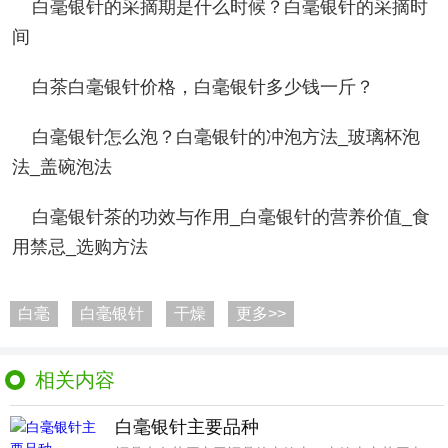
白毫银针的采摘期是什么时候？白毫银针的采摘时
间
白茶白毫银针价格，白毫银针多少钱一斤？
白毫银针怎么泡？白毫银针的冲泡方法_玻璃杯泡
法_盖碗泡法
白毫银针茶的功效与作用_白毫银针的营养价值_食
用禁忌_选购方法
白毫
白毫银针
干燥
更多>>
相关内容
白毫银针主要品种