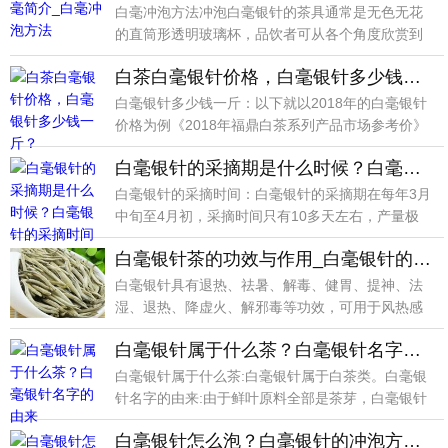
白毫冲泡方法冲泡白毫银针的茶具通常是无色无花
的直筒形透明玻璃杯，品饮者可从各个角度欣赏到
坏中茶的形色
白茶白毫银针价格，白毫银针多少钱一斤？
白毫银针多少钱一斤：以下就以2018年的白毫银针
价格为例《2018年福鼎白茶系列产品市场参考价》
1年
白毫银针的采摘期是什么时候？白毫银针的采摘时间
白毫银针的采摘时间：白毫银针的采摘期在每年3月
中旬至4月初，采摘时间只有10多天左右，产量极
少，1亩
白毫银针茶的功效与作用_白毫银针的营养价值_食用禁忌_选购方法
白毫银针具有退热、祛暑、解毒、健胃、提神、法
湿、退热、降虚火、解邪毒等功效，可用于风热感
冒、麻疹患者
白毫银针属于什么茶？白毫银针名字的由来
白毫银针属于什么茶:白毫银针属于白茶类。白毫银
针名字的由来:由于鲜叶原料全部是茶芽，白毫银针
制成成品
白毫银针怎么泡？白毫银针的冲泡方法_玻璃杯泡法_盖碗泡法