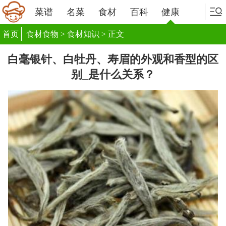
菜谱
名菜
食材
百科
健康
首页
食材食物
>
食材知识
> 正文
白毫银针、白牡丹、寿眉的外观和香型的区
别_是什么关系？