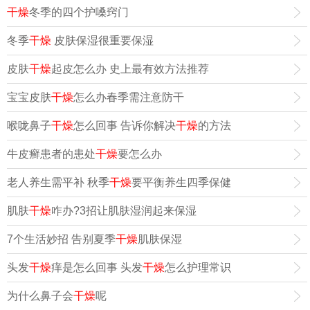
干燥
冬季的四个护嗓窍门
冬季
干燥
皮肤保湿很重要保湿
皮肤
干燥
起皮怎么办 史上最有效方法推荐
宝宝皮肤
干燥
怎么办春季需注意防干
喉咙鼻子
干燥
怎么回事 告诉你解决
干燥
的方法
牛皮癣患者的患处
干燥
要怎么办
老人养生需平补 秋季
干燥
要平衡养生四季保健
肌肤
干燥
咋办?3招让肌肤湿润起来保湿
7个生活妙招 告别夏季
干燥
肌肤保湿
头发
干燥
痒是怎么回事 头发
干燥
怎么护理常识
为什么鼻子会
干燥
呢