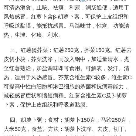
可清热消食，止咳、祛痰、利尿，润肠通便，适用于
风热感冒。红萝卜含β-胡萝卜素，可保护上皮组织和
呼吸道黏膜，能抵抗感冒。马蹄味甘，性寒。功能清
热，生津、化痰、利水。
三、红薯煲芥菜：红薯250克，芥菜150克。红薯去
皮切小块，芥菜洗净，同放入锅中，加适量清水，煮
至红薯熟烂，加盐调味即可食用。可解表，发汗、清
热，适用于风热感冒。芥菜含维生素C较多，维生素C
可提高中性白细胞和淋巴细胞的杀菌和抗病毒能力，
减轻感冒症状和缩短病程。红薯含维生素C及β-胡萝
卜素，保护上皮组织和呼吸道黏膜。
四、胡萝卜粥：食材：胡萝卜150克，马蹄250克，
大米50克，食盐。方法：胡萝卜洗净、去皮、切丁。