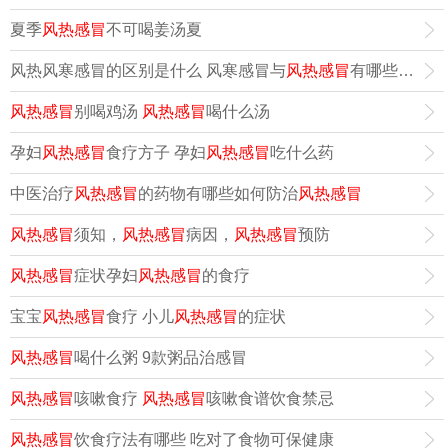
夏季
风热感冒
不可喝姜汤夏
风热风寒感冒的区别是什么 风寒感冒与
风热感冒
有哪些治疗方法
风热感冒
别喝鸡汤
风热感冒
喝什么汤
孕妇
风热感冒
食疗方子 孕妇
风热感冒
吃什么药
中医治疗
风热感冒
的药物有哪些如何防治
风热感冒
风热感冒
须知，
风热感冒
病因，
风热感冒
预防
风热感冒
症状孕妇
风热感冒
的食疗
宝宝
风热感冒
食疗 小儿
风热感冒
的症状
风热感冒
喝什么粥 9款粥品治感冒
风热感冒
咳嗽食疗
风热感冒
咳嗽食谱饮食禁忌
风热感冒
饮食疗法有哪些 吃对了食物可保健康