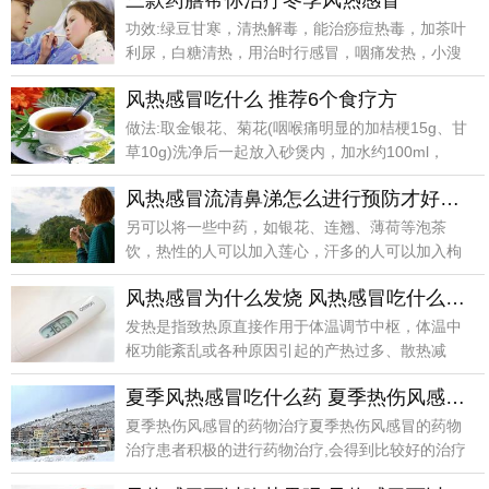
三款药膳帮你治疗冬季风热感冒
功效:绿豆甘寒，清热解毒，能治痧痘热毒，加茶叶
利尿，白糖清热，用治时行感冒，咽痛发热，小溲
不利或兼有
风热感冒吃什么 推荐6个食疗方
做法:取金银花、菊花(咽喉痛明显的加桔梗15g、甘
草10g)洗净后一起放入砂煲内，加水约100ml，
风热感冒流清鼻涕怎么进行预防才好呢 治疗风热感冒的食疗法
另可以将一些中药，如银花、连翘、薄荷等泡茶
饮，热性的人可以加入莲心，汗多的人可以加入枸
杞子，湿重的人
风热感冒为什么发烧 风热感冒吃什么食物好呢
发热是指致热原直接作用于体温调节中枢，体温中
枢功能紊乱或各种原因引起的产热过多、散热减
少，导致体温升
夏季风热感冒吃什么药 夏季热伤风感冒的药物及食疗治疗
夏季热伤风感冒的药物治疗夏季热伤风感冒的药物
治疗患者积极的进行药物治疗,会得到比较好的治疗
效果,要是