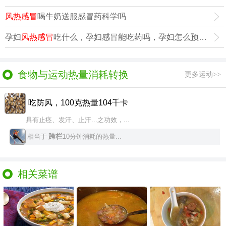
风热感冒
喝牛奶送服感冒药科学吗
孕妇
风热感冒
吃什么，孕妇感冒能吃药吗，孕妇怎么预防感冒
食物与运动热量消耗转换
更多运动>>
吃防风，100克热量104千卡
具有止痉、发汗、止汗...之功效，...
跨栏
相当于
10分钟消耗的热量...
相关菜谱