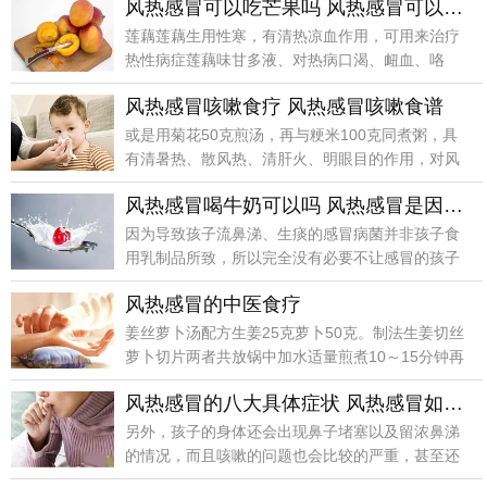
风热感冒可以吃芒果吗 风热感冒可以吃什么
莲藕莲藕生用性寒，有清热凉血作用，可用来治疗
热性病症莲藕味甘多液、对热病口渴、衄血、咯
血、下血者尤为
风热感冒咳嗽食疗 风热感冒咳嗽食谱
或是用菊花50克煎汤，再与粳米100克同煮粥，具
有清暑热、散风热、清肝火、明眼目的作用，对风
热感冒、
风热感冒喝牛奶可以吗 风热感冒是因为什么原因引起的
因为导致孩子流鼻涕、生痰的感冒病菌并非孩子食
用乳制品所致，所以完全没有必要不让感冒的孩子
喝牛奶、吃奶
风热感冒的中医食疗
姜丝萝卜汤配方生姜25克萝卜50克。制法生姜切丝
萝卜切片两者共放锅中加水适量煎煮10～15分钟再
加入
风热感冒的八大具体症状 风热感冒如何预防
另外，孩子的身体还会出现鼻子堵塞以及留浓鼻涕
的情况，而且咳嗽的问题也会比较的严重，甚至还
伴随有痰多或