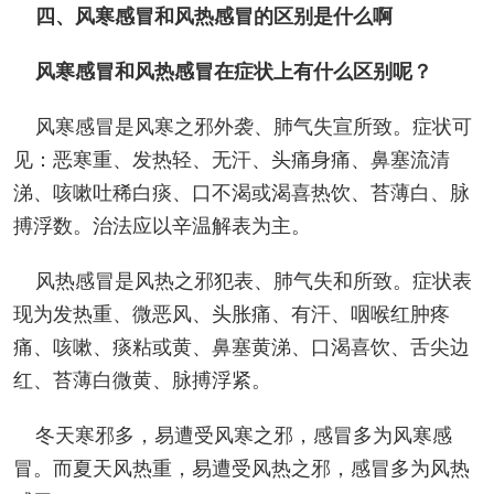
四、风寒感冒和风热感冒的区别是什么啊
风寒感冒和风热感冒在症状上有什么区别呢？
风寒感冒是风寒之邪外袭、肺气失宣所致。症状可
见：恶寒重、发热轻、无汗、头痛身痛、鼻塞流清
涕、咳嗽吐稀白痰、口不渴或渴喜热饮、苔薄白、脉
搏浮数。治法应以辛温解表为主。
风热感冒是风热之邪犯表、肺气失和所致。症状表
现为发热重、微恶风、头胀痛、有汗、咽喉红肿疼
痛、咳嗽、痰粘或黄、鼻塞黄涕、口渴喜饮、舌尖边
红、苔薄白微黄、脉搏浮紧。
冬天寒邪多，易遭受风寒之邪，感冒多为风寒感
冒。而夏天风热重，易遭受风热之邪，感冒多为风热