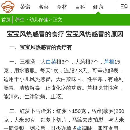
菜谱
名菜
食材
百科
健康
首页
养生
>
幼儿保健
> 正文
宝宝风热感冒的食疗 宝宝风热感冒的原因
一、宝宝风热感冒的食疗有
一、三根汤：大
白菜
根3个，大葱根7个，
芦根
15
克，用水煎服。每天1次，连服2-3天。可辛凉解表，
适用于小儿风热感冒。大白菜味甘、性平寒，有通利
肠胃、清热解毒、止咳化痰的功效。芦根味甘性寒，
能清热、生津除烦、止呕。
二、红萝卜马蹄粥：红萝卜150克，马蹄(荸荠)250
克，大米50克。红萝卜切片，马蹄去皮拍裂，与大米
一同煲粥，粥成后，以少许糖或
盐
调味，即可食用。