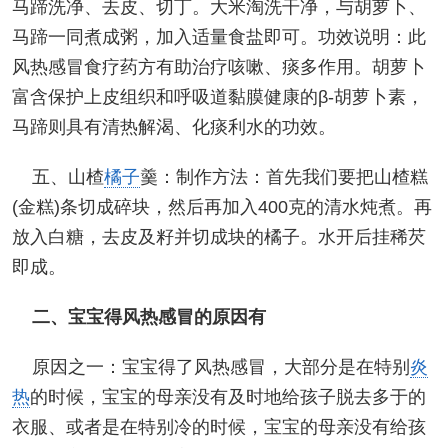
马蹄洗净、去皮、切丁。大米淘洗干净，与胡萝卜、
马蹄一同煮成粥，加入适量食盐即可。功效说明：此
风热感冒食疗药方有助治疗咳嗽、痰多作用。胡萝卜
富含保护上皮组织和呼吸道黏膜健康的β-胡萝卜素，
马蹄则具有清热解渴、化痰利水的功效。
五、山楂
橘子
羹：制作方法：首先我们要把山楂糕
(金糕)条切成碎块，然后再加入400克的清水炖煮。再
放入白糖，去皮及籽并切成块的橘子。水开后挂稀芡
即成。
二、宝宝得风热感冒的原因有
原因之一：宝宝得了风热感冒，大部分是在特别
炎
热
的时候，宝宝的母亲没有及时地给孩子脱去多于的
衣服、或者是在特别冷的时候，宝宝的母亲没有给孩