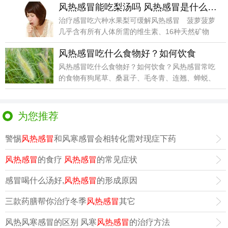
风热感冒能吃梨汤吗 风热感冒是什么原因引起的
治疗感冒吃六种水果梨可缓解风热感冒 菠萝菠萝
几乎含有所有人体所需的维生素、16种天然矿物
质，并能有效
风热感冒吃什么食物好？如何饮食
风热感冒吃什么食物好？如何饮食？风热感冒常吃
的食物有狗尾草、桑葚子、毛冬青、连翘、蝉蜕、
牛蒡茶、白毫
为您推荐
警惕
风热感冒
和风寒感冒会相转化需对现症下药
风热感冒
的食疗
风热感冒
的常见症状
感冒喝什么汤好,
风热感冒
的形成原因
三款药膳帮你治疗冬季
风热感冒
其它
风热风寒感冒的区别 风寒
风热感冒
的治疗方法