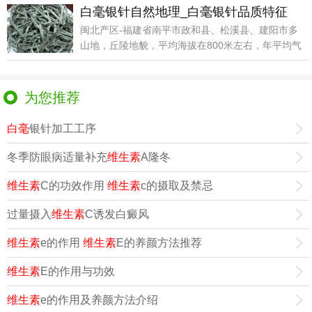
白毫银针自然地理_白毫银针品质特征
闽北产区-福建省南平市政和县、松溪县、建阳市多
山地，丘陵地貌，平均海拔在800米左右，年平均气
温16
为您推荐
白毫
银针加工工序
冬季防眼病适量补充
维生素
A隆冬
维生素
C的功效作用
维生素
c的摄取及禁忌
过量摄入
维生素
C诱发白癜风
维生素
e的作用
维生素
E的养颜方法推荐
维生素
E的作用与功效
维生素
e的作用及养颜方法介绍