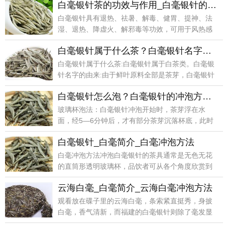
白毫银针茶的功效与作用_白毫银针的营养价值_食用禁忌_选购方法
白毫银针具有退热、祛暑、解毒、健胃、提神、法
湿、退热、降虚火、解邪毒等功效，可用于风热感
冒、麻疹患者
白毫银针属于什么茶？白毫银针名字的由来
白毫银针属于什么茶:白毫银针属于白茶类。白毫银
针名字的由来:由于鲜叶原料全部是茶芽，白毫银针
制成成品
白毫银针怎么泡？白毫银针的冲泡方法_玻璃杯泡法_盖碗泡法
玻璃杯泡法：白毫银针冲泡开始时，茶芽浮在水
面，经5—6分钟后，才有部分茶芽沉落杯底，此时
茶芽条条挺立
白毫银针_白毫简介_白毫冲泡方法
白毫冲泡方法冲泡白毫银针的茶具通常是无色无花
的直筒形透明玻璃杯，品饮者可从各个角度欣赏到
坏中茶的形色
云海白毫_白毫简介_云海白毫冲泡方法
观看放在碟子里的云海白毫，条索紧直挺秀，身披
白毫，香气清新，而福建的白毫银针则除了毫发显
露外，还略带