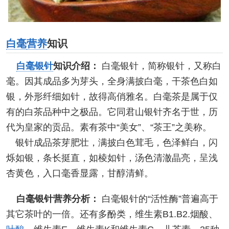
白毫
营养
知识
白毫银针
知识介绍：
白毫银针，简称银针，又称白
毫。因其成品多为芽头，全身满披白毫，干茶色白如
银，外形纤细如针，故得高俏雅名。白毫茶是属于仅
有的白茶品种中之极品。它同君山银针齐名于世，历
代为皇家的贡品。素有茶中“美女”、“茶王”之美称。
银针成品茶芽肥壮，满披白色茸毛，色泽鲜白，闪
烁如银，条长挺直，如棱如针，汤色清澈晶亮，呈浅
杏黄色，入口毫香显露，甘醇清鲜。
白毫银针营养分析：
白毫银针的“活性酶”普遍高于
其它茶叶的一倍。还有多酚类，维生素B1.B2.烟酸、