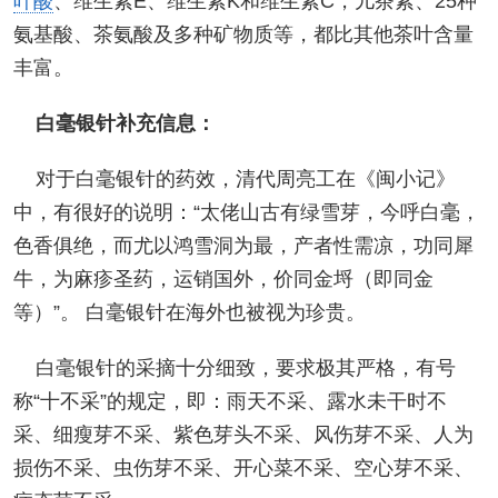
叶酸
、维生素E、维生素K和维生素C，儿茶素、25种
氨基酸、茶氨酸及多种矿物质等，都比其他茶叶含量
丰富。
白毫银针补充信息：
对于白毫银针的药效，清代周亮工在《闽小记》
中，有很好的说明：“太佬山古有绿雪芽，今呼白毫，
色香俱绝，而尤以鸿雪洞为最，产者性需凉，功同犀
牛，为麻疹圣药，运销国外，价同金埒（即同金
等）”。 白毫银针在海外也被视为珍贵。
白毫银针的采摘十分细致，要求极其严格，有号
称“十不采”的规定，即：雨天不采、露水未干时不
采、细瘦芽不采、紫色芽头不采、风伤芽不采、人为
损伤不采、虫伤芽不采、开心菜不采、空心芽不采、