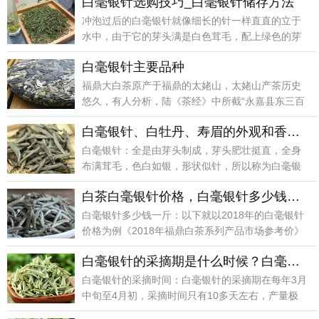
白毫银针选购技巧_白毫银针储存方法
冲泡过后的白毫银针就像细长的针一样直直的立于
水中，由于它的芽头满是白色茸毛，配上绿色的芽
叶确实让人赏
白毫银针主要品种
福鼎大白茶原产于福鼎的太姥山，太姥山产茶历史
悠久，有人分析，陆《茶经》中所截“永嘉县东三百
里有白茶山
白毫银针、白牡丹、寿眉的外观和香型的区别_是什么关系？
白毫银针：全是由芽头制成，芽头肥壮挺直，全身
布满茸毛，色白如银，形状似针，所以称为白毫银
针，香型以毫
白茶白毫银针价格，白毫银针多少钱一斤？
白毫银针多少钱一斤：以下就以2018年的白毫银针
价格为例《2018年福鼎白茶系列产品市场参考价》
1年
白毫银针的采摘期是什么时候？白毫银针的采摘时间
白毫银针的采摘时间：白毫银针的采摘期在每年3月
中旬至4月初，采摘时间只有10多天左右，产量极
少，1亩