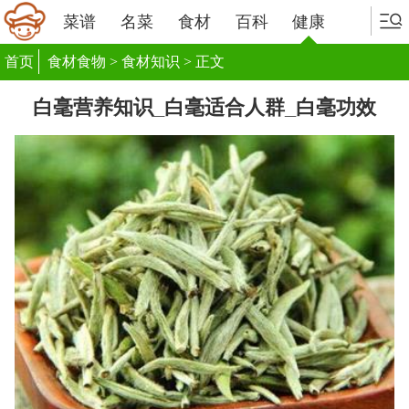
菜谱
名菜
食材
百科
健康
首页
食材食物
>
食材知识
> 正文
白毫营养知识_白毫适合人群_白毫功效