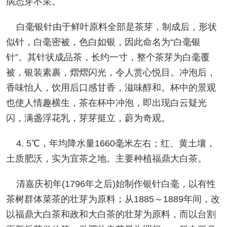
病态芽不采。
白毫银针由于鲜叶原料全部是茶芽，制成后，形状
似针，白毫密被，色白如银，因此命名为“白毫银
针”。其针状成品茶，长约一寸，整个茶芽为白毫覆
被，银装素裹，熠熠闪光，令人赏心悦目。冲泡后，
香味怡人，饮用后口感甘香，滋味醇和。杯中的景观
也使人情趣横生，茶在杯中冲泡，即出现白云疑光
闪，满盏浮花乳，芽芽挺立，蔚为奇观。
4. 5℃，年均降水量1660毫米左右；红、黄土壤，
土质肥沃，实为宜茶之地。主要种植福鼎大白茶。
清嘉庆初年(1796年之后)始制作银针白毫，以有性
茶树群体菜茶的壮芽为原料；从1885～1889年间，改
以福鼎大白茶和政和大白茶的壮芽为原料，而以台割