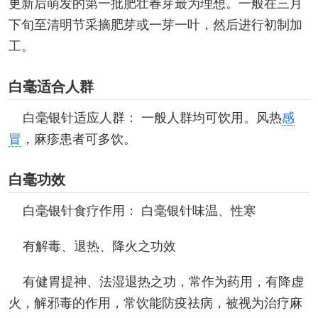
更新后萌发的第一批肥壮春芽最为理想。一般在三月
下旬至清明节采摘肥芽或一芽一叶，然后进行初制加
工。
白毫适合人群
白毫银针适应人群： 一般人群均可饮用。风热
感
冒
，麻疹患者可多饮。
白毫功效
白毫银针食疗作用： 白毫银针味温、性寒
有解毒、退热、降火之功效
有健胃提神、法湿退热之功，常作为药用，有降虚
火，解邪毒的作用，常饮能防疫祛病，被视为治疗麻