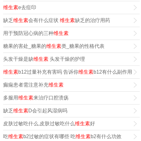
维生素
e去痘印
缺乏
维生素
会有什么症状
维生素
缺乏的治疗用药
用于预防冠心病的三种
维生素
糖果的害处_糖果的
维生素
类_糖果的性格代表
头发干燥是缺
维生素
头发干燥的护理
维生素
b12过量补充有害吗 告诉你
维生素
b12有什么副作用
癫痫患者需注意补充
维生素
多服用
维生素
来治疗口腔溃疡
缺乏
维生素
D会引起风湿病吗
皮肤过敏吃什么,皮肤过敏吃什么
维生素
好
吃
维生素
b2过敏的症状有哪些 吃
维生素
b2有什么功效