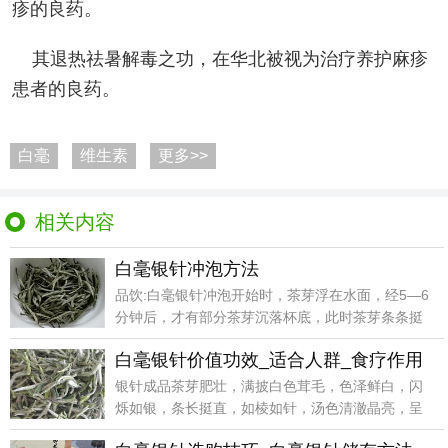
疹的良药。
其退热祛暑解毒之功，在华北被视为治疗养护麻疹
患者的良药。
白毫
维生素
更多>>
相关内容
白毫银针冲泡方法
品饮:白毫银针冲泡开始时，茶芽浮在水面，经5—6
分钟后，才有部分茶芽沉落杯底，此时茶芽条条挺
立，上下
白毫银针价值功效_适合人群_食疗作用
银针成品茶芽肥壮，满披白色茸毛，色泽鲜白，闪
烁如银，条长挺直，如棱如针，汤色清澈晶亮，呈
浅杏黄色，入