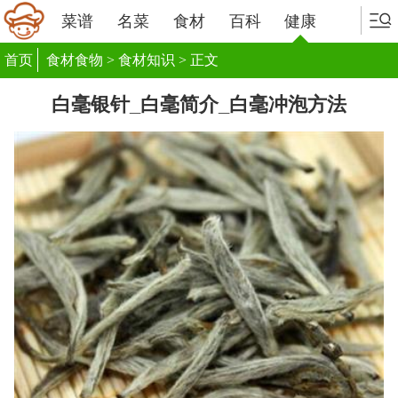
菜谱
名菜
食材
百科
健康
首页
食材食物
>
食材知识
> 正文
白毫银针_白毫简介_白毫冲泡方法