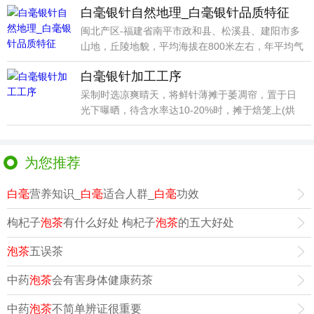
白毫银针自然地理_白毫银针品质特征
闽北产区-福建省南平市政和县、松溪县、建阳市多
山地，丘陵地貌，平均海拔在800米左右，年平均气
温16
白毫银针加工工序
采制时选凉爽晴天，将鲜针薄摊于萎凋帘，置于日
光下曝晒，待含水率达10-20%时，摊于焙笼上(烘
心盘用
为您推荐
白毫
营养知识_
白毫
适合人群_
白毫
功效
枸杞子
泡茶
有什么好处 枸杞子
泡茶
的五大好处
泡茶
五误茶
中药
泡茶
会有害身体健康药茶
中药
泡茶
不简单辨证很重要