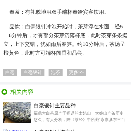
奉茶：有礼貌地用双手端杯奉给宾客饮用。
品饮：白毫银针冲泡开始时，茶芽浮在水面，经5
—6分钟后，才有部分茶芽沉落杯底，此时茶芽条条挺
立，上下交错，犹如雨后春笋。约10分钟后，茶汤呈
橙黄色，此时方可端杯闻香和品尝。
白毫
白毫银针
泡茶
更多>>
相关内容
白毫银针主要品种
福鼎大白茶原产于福鼎的太姥山，太姥山产茶历史
悠久，有人分析，陆《茶经》中所截“永嘉县东三百
里有白茶山