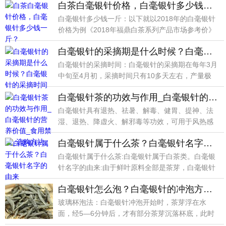
白茶白毫银针价格，白毫银针多少钱一斤？
白毫银针多少钱一斤：以下就以2018年的白毫银针
价格为例《2018年福鼎白茶系列产品市场参考价》
1年
白毫银针的采摘期是什么时候？白毫银针的采摘时间
白毫银针的采摘时间：白毫银针的采摘期在每年3月
中旬至4月初，采摘时间只有10多天左右，产量极
少，1亩
白毫银针茶的功效与作用_白毫银针的营养价值_食用禁忌_选购方法
白毫银针具有退热、祛暑、解毒、健胃、提神、法
湿、退热、降虚火、解邪毒等功效，可用于风热感
冒、麻疹患者
白毫银针属于什么茶？白毫银针名字的由来
白毫银针属于什么茶:白毫银针属于白茶类。白毫银
针名字的由来:由于鲜叶原料全部是茶芽，白毫银针
制成成品
白毫银针怎么泡？白毫银针的冲泡方法_玻璃杯泡法_盖碗泡法
玻璃杯泡法：白毫银针冲泡开始时，茶芽浮在水
面，经5—6分钟后，才有部分茶芽沉落杯底，此时
茶芽条条挺立