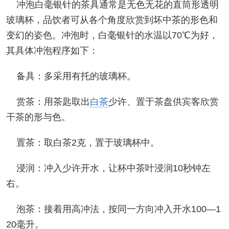
冲泡白毫银针的茶具通常是无色无花的直筒形透明
玻璃杯，品饮者可从各个角度欣赏到坏中茶的形色和
变幻的姿色。冲泡时，白毫银针的水温以70℃为好，
其具体冲泡程序如下：
备具：多采用有托的玻璃杯。
赏茶：用茶匙取出
白茶
少许、置于茶盘供宾客欣赏
干茶的形与色。
置茶：取白茶2克，置于玻璃杯中。
浸润：冲入少许开水，让杯中茶叶浸润10秒钟左
右。
泡茶：接着用高冲法，按同一方向冲入开水100—1
20毫升。