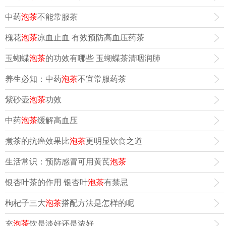
中药
泡茶
不能常服茶
槐花
泡茶
凉血止血 有效预防高血压药茶
玉蝴蝶
泡茶
的功效有哪些 玉蝴蝶茶清咽润肺
养生必知：中药
泡茶
不宜常服药茶
紫砂壶
泡茶
功效
中药
泡茶
缓解高血压
煮茶的抗癌效果比
泡茶
更明显饮食之道
生活常识：预防感冒可用黄芪
泡茶
银杏叶茶的作用 银杏叶
泡茶
有禁忌
枸杞子三大
泡茶
搭配方法是怎样的呢
充
泡茶
饮是淡好还是浓好