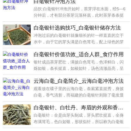
白毫银针冲泡方法
品饮:白毫银针冲泡开始时，茶芽浮在水面，经5—6
分钟后，才有部分茶芽沉落杯底，此时茶芽条条挺
立，上下
白毫银针选购技巧_白毫银针储存方法
冲泡过后的白毫银针就像细长的针一样直直的立于
水中，由于它的芽头满是白色茸毛，配上绿色的芽
叶确实让人赏
白毫银针价值功效_适合人群_食疗作用
银针成品茶芽肥壮，满披白色茸毛，色泽鲜白，闪
烁如银，条长挺直，如棱如针，汤色清澈晶亮，呈
浅杏黄色，入
云海白毫_白毫简介_云海白毫冲泡方法
观看放在碟子里的云海白毫，条索紧直挺秀，身披
白毫，香气清新，而福建的白毫银针则除了毫发显
露外，还略带
白毫银针、白牡丹、寿眉的外观和香型的区别_是什么关系？
白毫银针：全是由芽头制成，芽头肥壮挺直，全身
布满茸毛，色白如银，形状似针，所以称为白毫银
针，香型以毫