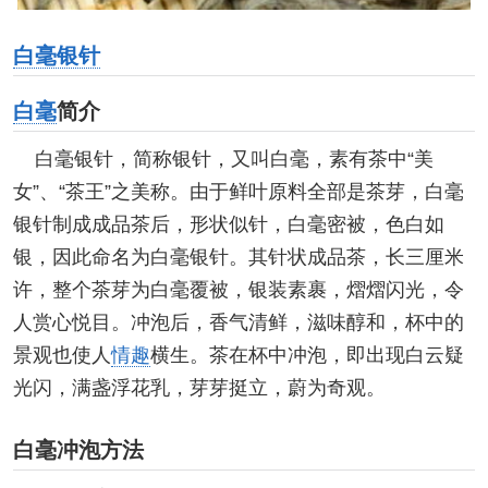
白毫银针
白毫
简介
白毫银针，简称银针，又叫白毫，素有茶中“美
女”、“茶王”之美称。由于鲜叶原料全部是茶芽，白毫
银针制成成品茶后，形状似针，白毫密被，色白如
银，因此命名为白毫银针。其针状成品茶，长三厘米
许，整个茶芽为白毫覆被，银装素裹，熠熠闪光，令
人赏心悦目。冲泡后，香气清鲜，滋味醇和，杯中的
景观也使人
情趣
横生。茶在杯中冲泡，即出现白云疑
光闪，满盏浮花乳，芽芽挺立，蔚为奇观。
白毫冲泡方法