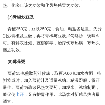
热、化痰止咳之功效和化风热感冒之功效。
(7)青椒炒豆豉
青椒250克，豆豉250克，食油、精盐各适量。先分
别炒青椒及豆豉，再将青椒与豆豉拌匀略炒，调味即
可。有解表除烦、宣郁解毒，治疗伤寒热病、寒热头
痛之功效。
(8)薄荷粥
薄荷15克煎取药汁候凉，取粳米60克加水煮粥，待
粥将成时，加入薄荷汁及适量冰糖。稍温即服，得汗
最佳。薄荷为疏散风热之要药，加粳米、冰糖制粥，
能促使
出汗
，又有护胃作用。此汤饮对新感风热者最
适宜。