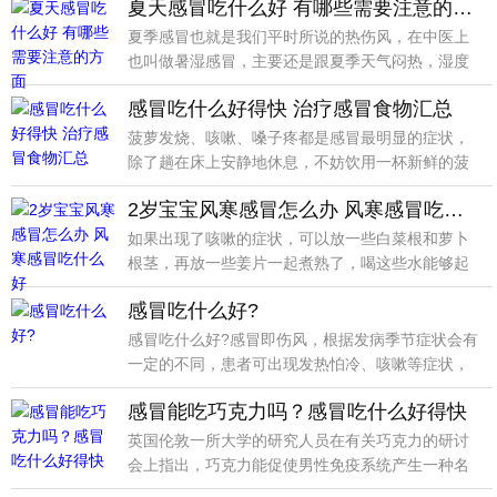
夏天感冒吃什么好 有哪些需要注意的方面
夏季感冒也就是我们平时所说的热伤风，在中医上
也叫做暑湿感冒，主要还是跟夏季天气闷热，湿度
比较大有直接
感冒吃什么好得快 治疗感冒食物汇总
菠萝发烧、咳嗽、嗓子疼都是感冒最明显的症状，
除了趟在床上安静地休息，不妨饮用一杯新鲜的菠
萝汁，它有降
2岁宝宝风寒感冒怎么办 风寒感冒吃什么好
如果出现了咳嗽的症状，可以放一些白菜根和萝卜
根茎，再放一些姜片一起煮熟了，喝这些水能够起
到一定的驱寒
感冒吃什么好?
感冒吃什么好?感冒即伤风，根据发病季节症状会有
一定的不同，患者可出现发热怕冷、咳嗽等症状，
会影响到日
感冒能吃巧克力吗？感冒吃什么好得快
英国伦敦一所大学的研究人员在有关巧克力的研讨
会上指出，巧克力能促使男性免疫系统产生一种名
为“免疫球蛋