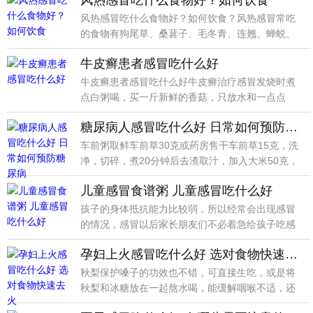
风热感冒吃什么食物好？如何饮食
风热感冒吃什么食物好？如何饮食？风热感冒常吃
的食物有狗尾草、桑葚子、毛冬青、连翘、蝉蜕、
牛蒡茶、白毫
牛皮癣患者感冒吃什么好
牛皮癣患者感冒吃什么好牛皮癣治疗感冒发烧时煮
点白粥喝，买一斤新鲜的香菇，只放水和一点点
盐，煮开后趁热
糖尿病人感冒吃什么好 日常如何预防糖尿病
车前粥取鲜车前草30克或药房售干车前草15克，洗
净，切碎，煮20分钟后去渣取汁，加入大米50克，
煮粥
儿童感冒食谱粥 儿童感冒吃什么好
孩子的身体抵抗能力比较弱，所以经常会出现感冒
的情况，感冒以后家长朋友们不必着急给孩子吃感
冒药，这样会
孕妇上火感冒吃什么好 选对食物快速去火
秋梨保护嗓子的功效也不错，可直接生吃，或是将
秋梨和冰糖放在一起熬水喝，能缓解咽喉不适，还
可治疗感冒等