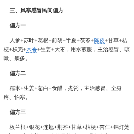
三、风寒感冒民间偏方
偏方一
人参+苏叶+葛根+前胡+半夏+茯苓+
陈皮
+甘草+桔
梗+枳壳+
木香
+生姜+大枣，用水煎服，主治感冒、咳
嗽、痰多。
偏方二
糯米+生姜+葱白+食醋，煮粥，主治感冒、全身
疼、怕寒。
偏方三
板兰根+银花+连翘+荆芥+甘草+桔梗+杏仁+锦灯笼