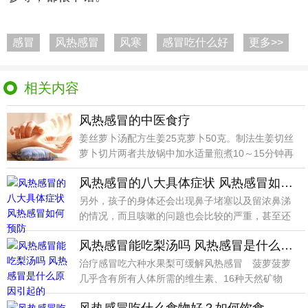
感冒
风热感冒
风寒
感冒吃什么好
更多>>
相关内容
风热感冒的中医食疗
姜丝萝卜汤配方生姜25克萝卜50克。制法生姜切丝
萝卜切片两者共放锅中加水适量煎煮10～15分钟再
加入
风热感冒的八大具体症状 风热感冒如何预防
另外，孩子的身体还会出现鼻子堵塞以及留浓鼻涕
的情况，而且咳嗽的问题也会比较的严重，甚至还
伴随有痰多或
风热感冒能吃梨汤吗 风热感冒是什么原因引起的
治疗感冒吃六种水果梨可缓解风热感冒 菠萝菠萝
几乎含有所有人体所需的维生素、16种天然矿物
质，并能有效