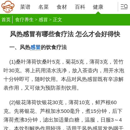
菜谱
名菜
食材
百科
健康
首页
食疗养生
>
感冒
> 正文
风热感冒有哪些食疗法 怎么才会好得快
一、风热
感冒
的饮食疗法
(1)桑叶薄荷饮桑叶5克，菊花5克，薄荷3克，苦竹
叶30克。将上药用清水洗净，放入茶壶内，用开水泡
十分钟即可，随时饮用。本品对风热感冒既有辛凉解
表作用，又可做为预防茶剂饮用。
(2)银花薄荷饮银花30克，薄荷10克，鲜芦根60
克。先将银花、芦根加水500毫升，煮15分钟，后下
薄荷煮沸3分钟，滤出加适量白糖，温服，日服3～4
次。本饮剂解热作用较强，适用于风热感冒发热咽干