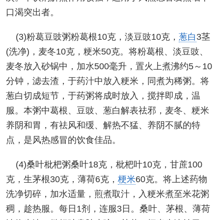
口渴突出者。
(3)粉葛豆豉粥粉葛根10克，淡豆豉10克，
葱白
3茎
(洗净)，麦冬10克，粳米50克。将粉葛根、淡豆豉、
麦冬放入砂锅中，加水500毫升，置火上煮沸约5～10
分钟，滤去渣，于药汁中放入粳米，同煮为稀粥。将
葱白切成短节，于药粥将成时放入，搅拌即成，温
服。本粥中葛根、豆豉、葱白解表祛邪，麦冬、粳米
养阴和胃，有祛风和缓、解热不猛、养阴不腻的特
点，是风热感冒的饮食佳品。
(4)桑叶枇杷粥桑叶18克，枇杷叶10克，甘蔗100
克，生茅根30克，薄荷6克，
梗米
60克。将上述药物
洗净切碎，加水适量，煎煮取汁，入粳米煮至米花粥
稠，趁热服。每日1剂，连服3日。桑叶、茅根、薄荷