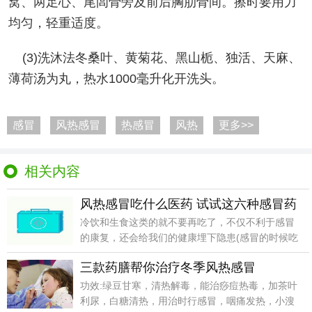
窝、两足心、尾闾骨旁及前后胸肋骨间。擦时要用力
均匀，轻重适度。
(3)洗沐法冬桑叶、黄菊花、黑山栀、独活、天麻、
薄荷汤为丸，热水1000毫升化开洗头。
感冒
风热感冒
热感冒
风热
更多>>
相关内容
风热感冒吃什么医药 试试这六种感冒药
冷饮和生食这类的就不要再吃了，不仅不利于感冒
的康复，还会给我们的健康埋下隐患(感冒的时候吃
生冷食物会
三款药膳帮你治疗冬季风热感冒
功效:绿豆甘寒，清热解毒，能治痧痘热毒，加茶叶
利尿，白糖清热，用治时行感冒，咽痛发热，小溲