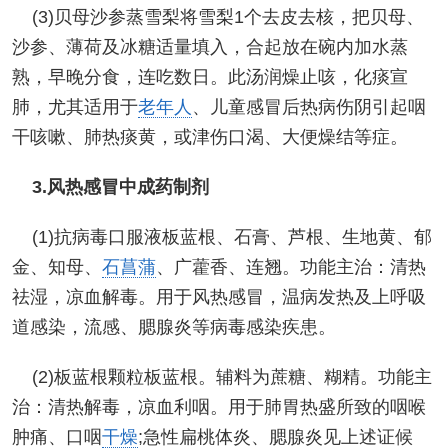
(3)贝母沙参蒸雪梨将雪梨1个去皮去核，把贝母、
沙参、薄荷及冰糖适量填入，合起放在碗内加水蒸
熟，早晚分食，连吃数日。此汤润燥止咳，化痰宣
肺，尤其适用于
老年人
、儿童感冒后热病伤阴引起咽
干咳嗽、肺热痰黄，或津伤口渴、大便燥结等症。
3.风热感冒中成药制剂
(1)抗病毒口服液板蓝根、石膏、芦根、生地黄、郁
金、知母、
石菖蒲
、广藿香、连翘。功能主治：清热
祛湿，凉血解毒。用于风热感冒，温病发热及上呼吸
道感染，流感、腮腺炎等病毒感染疾患。
(2)板蓝根颗粒板蓝根。辅料为蔗糖、糊精。功能主
治：清热解毒，凉血利咽。用于肺胃热盛所致的咽喉
肿痛、口咽
干燥
;急性扁桃体炎、腮腺炎见上述证候