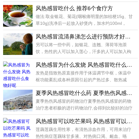
不利或兼有
风热感冒吃什么 推荐6个食疗方
做法:取金银花、菊花(咽喉痛明显的加桔梗15g、甘
草10g)洗净后一起放入砂煲内，加水约100ml，
风热感冒流清鼻涕怎么进行预防才好呢 治疗风热感冒的食疗法
另可以将一些中药，如银花、连翘、薄荷等泡茶
饮，热性的人可以加入莲心，汗多的人可以加入枸
杞子，湿重的人
风热感冒为什么发烧 风热感冒吃什么食物好呢
发热是指致热原直接作用于体温调节中枢，体温中
枢功能紊乱或各种原因引起的产热过多、散热减
少，导致体温升
夏季风热感冒吃什么药 夏季热伤风感冒的药物及食疗治疗
夏季热伤风感冒的药物治疗夏季热伤风感冒的药物
治疗患者积极的进行药物治疗,会得到比较好的治疗
效果,要是
风热感冒可以吃芒果吗 风热感冒可以吃什么
莲藕莲藕生用性寒，有清热凉血作用，可用来治疗
热性病症莲藕味甘多液、对热病口渴、衄血、咯