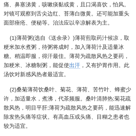
痛、鼻塞涕黄，咳嗽痰黏或黄，且口渴喜饮，怕风。
对镜可观察到舌尖边红、苔薄白微黄。还可能加重头
面部痤疮、便秘等。治法应以辛凉解表为主。
(1)薄荷粥(选自《送余录》)薄荷煎取药汁候凉，取
粳米加水煮粥，待粥将成时，加入薄荷汁及适量冰
糖。稍温即服，得汗最佳。薄荷为疏散风热之要药，
加粳米、冰糖制粥，能促使
出汗
，又有护胃作用。此
汤饮对新感风热者最适宜。
(2)桑菊薄荷饮桑叶、菊花、薄荷、苦竹叶、蜂蜜少
许，加适量水，煮沸，代茶频服。桑叶清肺热;菊花疏
散风热，明目平肝;薄荷为疏散风热之要药，能迅速解
除发热头痛等症状。有高血压或头痛、目糊之患者也
较为适宜。