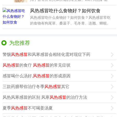
质，并能有效
风热感冒吃什么食物好？如何饮食
风热感冒吃什么食物好？如何饮食？风热感冒常吃
的食物有狗尾草、桑葚子、毛冬青、连翘、蝉蜕、
牛蒡茶、白毫
为您推荐
警惕
风热感冒
和风寒感冒会相转化需对现症下药
风热感冒
的食疗
风热感冒
的常见症状
感冒喝什么汤好,
风热感冒
的形成原因
三款药膳帮你治疗冬季
风热感冒
其它
风热风寒感冒的区别 风寒
风热感冒
的治疗方法
夏季
风热感冒
不可喝姜汤夏