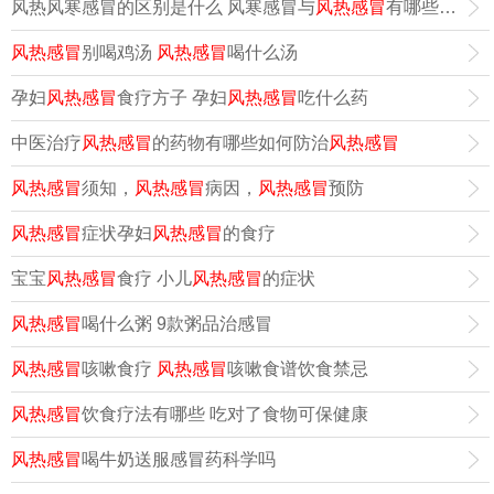
风热风寒感冒的区别是什么 风寒感冒与
风热感冒
有哪些治疗方法
风热感冒
别喝鸡汤
风热感冒
喝什么汤
孕妇
风热感冒
食疗方子 孕妇
风热感冒
吃什么药
中医治疗
风热感冒
的药物有哪些如何防治
风热感冒
风热感冒
须知，
风热感冒
病因，
风热感冒
预防
风热感冒
症状孕妇
风热感冒
的食疗
宝宝
风热感冒
食疗 小儿
风热感冒
的症状
风热感冒
喝什么粥 9款粥品治感冒
风热感冒
咳嗽食疗
风热感冒
咳嗽食谱饮食禁忌
风热感冒
饮食疗法有哪些 吃对了食物可保健康
风热感冒
喝牛奶送服感冒药科学吗