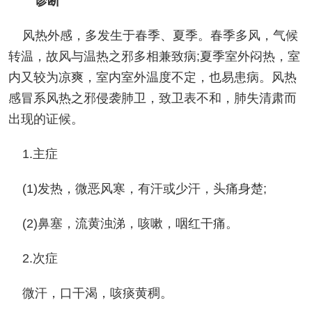
诊断
风热外感，多发生于春季、夏季。春季多风，气候
转温，故风与温热之邪多相兼致病;夏季室外闷热，室
内又较为凉爽，室内室外温度不定，也易患病。风热
感冒系风热之邪侵袭肺卫，致卫表不和，肺失清肃而
出现的证候。
1.主症
(1)发热，微恶风寒，有汗或少汗，头痛身楚;
(2)鼻塞，流黄浊涕，咳嗽，咽红干痛。
2.次症
微汗，口干渴，咳痰黄稠。