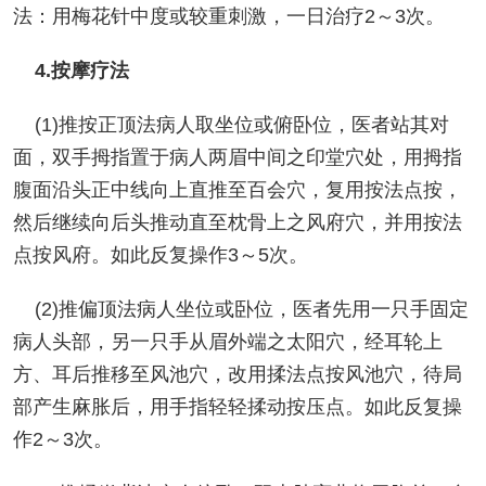
法：用梅花针中度或较重刺激，一日治疗2～3次。
4.按摩疗法
(1)推按正顶法病人取坐位或俯卧位，医者站其对
面，双手拇指置于病人两眉中间之印堂穴处，用拇指
腹面沿头正中线向上直推至百会穴，复用按法点按，
然后继续向后头推动直至枕骨上之风府穴，并用按法
点按风府。如此反复操作3～5次。
(2)推偏顶法病人坐位或卧位，医者先用一只手固定
病人头部，另一只手从眉外端之太阳穴，经耳轮上
方、耳后推移至风池穴，改用揉法点按风池穴，待局
部产生麻胀后，用手指轻轻揉动按压点。如此反复操
作2～3次。