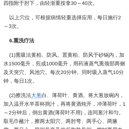
四指附于肘下，由轻渐重按拿30～40次。
以上穴位，可根据病情轻重选择应用，每日施行2
～3次。
6.熏洗疗法
(1)熏吸法黄柏、防风。置黄柏、防风于砂锅内，加
水1500毫升，煎成1000毫升，用药液蒸气熏颈部两侧
及天突穴、风池穴。每次20分钟。同时吸入蒸气10分
钟，每日1次。
(2)擦洗法
大葱
白、薄荷叶、黄酒。将大葱放碗内，
加入温开水半茶杯捣汁，再将黄酒炖开，冲薄荷叶，1
～2分钟后，倒出黄酒(薄荷叶不用)，连同葱汁和匀。
取毛巾蘸汁，擦两太阳穴、两肘弯、两手心、两腋