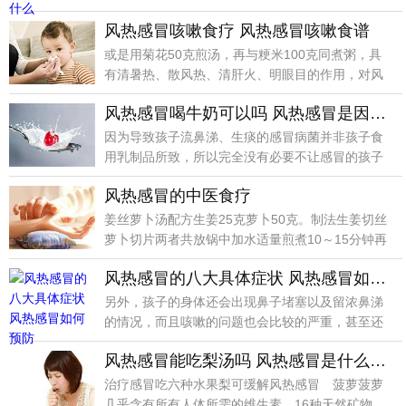
血、下血者尤为
风热感冒咳嗽食疗 风热感冒咳嗽食谱
或是用菊花50克煎汤，再与粳米100克同煮粥，具
有清暑热、散风热、清肝火、明眼目的作用，对风
热感冒、
风热感冒喝牛奶可以吗 风热感冒是因为什么原因引起的
因为导致孩子流鼻涕、生痰的感冒病菌并非孩子食
用乳制品所致，所以完全没有必要不让感冒的孩子
喝牛奶、吃奶
风热感冒的中医食疗
姜丝萝卜汤配方生姜25克萝卜50克。制法生姜切丝
萝卜切片两者共放锅中加水适量煎煮10～15分钟再
加入
风热感冒的八大具体症状 风热感冒如何预防
另外，孩子的身体还会出现鼻子堵塞以及留浓鼻涕
的情况，而且咳嗽的问题也会比较的严重，甚至还
伴随有痰多或
风热感冒能吃梨汤吗 风热感冒是什么原因引起的
治疗感冒吃六种水果梨可缓解风热感冒 菠萝菠萝
几乎含有所有人体所需的维生素、16种天然矿物