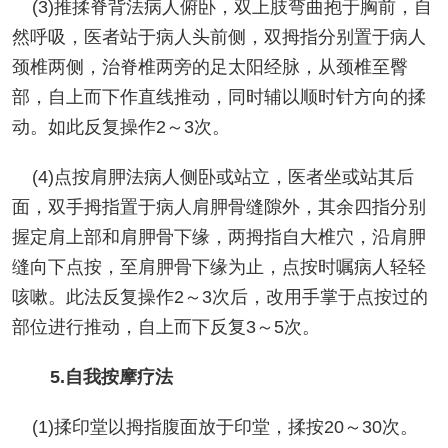
(3)推揉脊背法病人俯卧，双上肢弯曲抱于胸前，自
然呼吸，医者站于病人头前侧，双拇指分别置于病人
颈椎两侧，治脊椎两旁的足太阳经脉，从颈椎至臀
部，自上而下作直线推动，同时辅以顺时针方向的揉
动。如此反复操作2～3次。
(4)点按肩胛法病人侧卧或站立，医者坐或站其后
面，双手拇指置于病人肩胛骨缝隙外，其余四指分别
握定肩上部和肩胛骨下缘，两拇指自大椎穴，沿肩胛
缝向下点按，至肩胛骨下缘为止，点按时嘱病人轻轻
咳嗽。此法反复操作2～3次后，改用手掌于点按过的
部位进行推动，自上而下反复3～5次。
5.自我按摩疗法
(1)揉印堂以拇指腹面放于印堂，揉按20～30次。