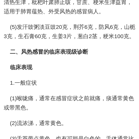
清热生津，枇杷叶肃肺止咳，甘蔗、梗米生津益胃，
适用于肺胃蕴热、外受风热的感冒病人。
(5)发汗豉粥淡豆豉20克，荆芥6克，防风6克，山栀
3克，生石膏60克，生姜3片，葱白2茎，粳米100克。
二、风热感冒的临床表现级诊断
临床表现
1.一般症状
(1)喉咙痛，通常在感冒症状之前就痛，痰通常黄色
或带黑色。
(2)流浓涕，通常黄色。
(3)舌苔带点黄色，也有可能是白色的，舌体通常比