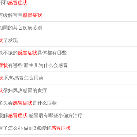
肝和
感冒症状
何缓解宝宝
感冒症状
相同的其它疾病鉴别
状
早发现
欲不振的
感冒症状
具体都有哪些
症状
有哪些 新生儿为什么会感冒
状
,风热感冒怎么用药
状
孕妇风热感冒的食疗
多久会
感冒症状
是什么症状
缓解
感冒症状
感冒后有哪些小偏方治疗
冒了怎么办 做到3点缓解
感冒症状