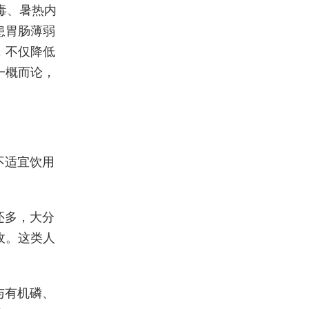
毒、暑热内
患胃肠薄弱
，不仅降低
一概而论，
不适宜饮用
还多，大分
收。这类人
与有机磷、