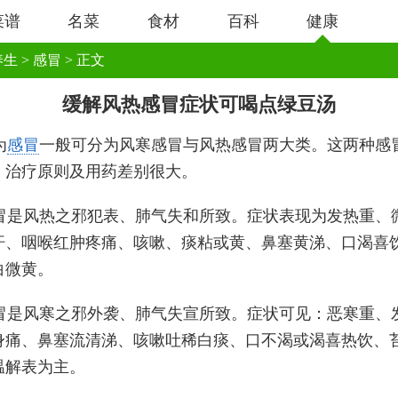
菜谱
名菜
食材
百科
健康
养生
>
感冒
> 正文
缓解风热感冒症状可喝点绿豆汤
为
感冒
一般可分为风寒感冒与风热感冒两大类。这两种感
、治疗原则及用药差别很大。
冒是风热之邪犯表、肺气失和所致。症状表现为发热重、
汗、咽喉红肿疼痛、咳嗽、痰粘或黄、鼻塞黄涕、口渴喜
白微黄。
冒是风寒之邪外袭、肺气失宣所致。症状可见：恶寒重、
身痛、鼻塞流清涕、咳嗽吐稀白痰、口不渴或渴喜热饮、
温解表为主。