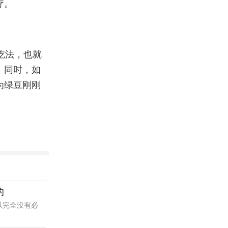
疗。
吃法，也就
。同时，如
为绿豆刚刚
的
以完全没有必