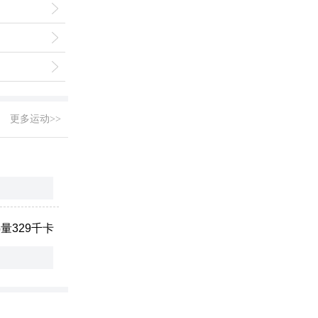
更多运动>>
量329千卡