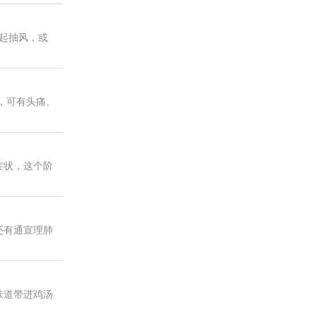
引起抽风，或
重，可有头痛、
症状，这个阶
还有通宣理肺
味道带进鸡汤