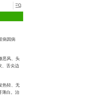
冒病因病
微恶风、头
饮、舌尖边
发热轻、无
苔薄白。治