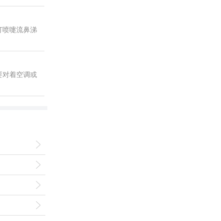
打喷嚏流鼻涕
要对着空调或