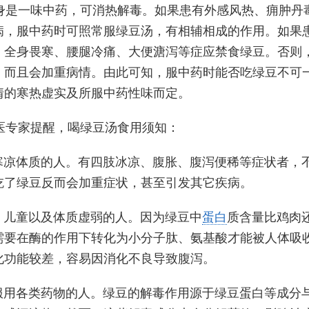
身是一味中药，可消热解毒。如果患有外感风热、痈肿丹
病，服中药时可照常服绿豆汤，有相辅相成的作用。如果
、全身畏寒、腰腿冷痛、大便溏泻等症应禁食绿豆。否则
，而且会加重病情。由此可知，服中药时能否吃绿豆不可
情的寒热虚实及所服中药性味而定。
医专家提醒，喝绿豆汤食用须知：
于寒凉体质的人。有四肢冰凉、腹胀、腹泻便稀等症状者，
吃了绿豆反而会加重症状，甚至引发其它疾病。
、儿童以及体质虚弱的人。因为绿豆中
蛋白
质含量比鸡肉
需要在酶的作用下转化为小分子肽、氨基酸才能被人体吸
化功能较差，容易因消化不良导致腹泻。
在服用各类药物的人。绿豆的解毒作用源于绿豆蛋白等成分