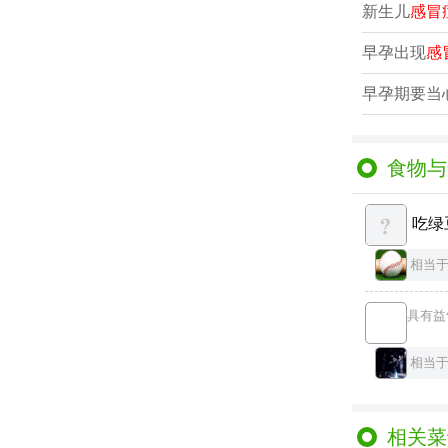
新生儿
感冒
早孕出现
感
早孕期要当
食物与
吃绿
相当
具有益
相当
相关菜