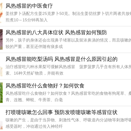
风热感冒的中医食疗
姜丝萝卜汤配方生姜25克萝卜50克。制法生姜切丝萝卜切片两者共放
煎煮10～15分钟再加入
风热感冒的八大具体症状 风热感冒如何预防
另外，孩子的身体还会出现鼻子堵塞以及留浓鼻涕的情况，而且咳嗽
较的严重，甚至还伴随有痰多或
风热感冒能吃梨汤吗 风热感冒是什么原因引起的
治疗感冒吃六种水果梨可缓解风热感冒 菠萝菠萝几乎含有所有人体
素、16种天然矿物质，并能有效
风热感冒吃什么食物好？如何饮食
风热感冒吃什么食物好？如何饮食？风热感冒常吃的食物有狗尾草、
青、连翘、蝉蜕、牛蒡茶、白毫
打喷嚏咳嗽怎么回事 预防发喷嚏咳嗽等感冒症状
咳嗽的产生，是由于当异物、刺激性气体、呼吸道内分泌物等刺激呼
感受器时，冲动通过传入神经纤