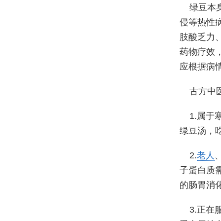
绿豆本
侵等热性
肢酸乏力
药物疗效
应根据病
古方中
1.属
绿豆汤，
2.
老人
子蛋白质
的肠胃消
3.正