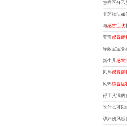
怎样区分乙
非药物法如
与
感冒症状
宝宝
感冒症
导致宝宝食
新生儿
感冒
风热
感冒症
风热
感冒症
得了艾滋病
吃什么可以
孕妇伤风感