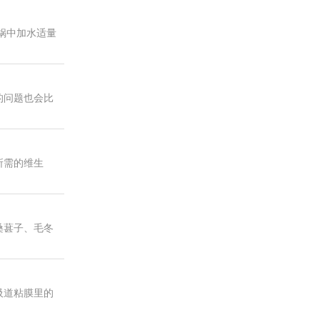
锅中加水适量
的问题也会比
所需的维生
桑葚子、毛冬
吸道粘膜里的