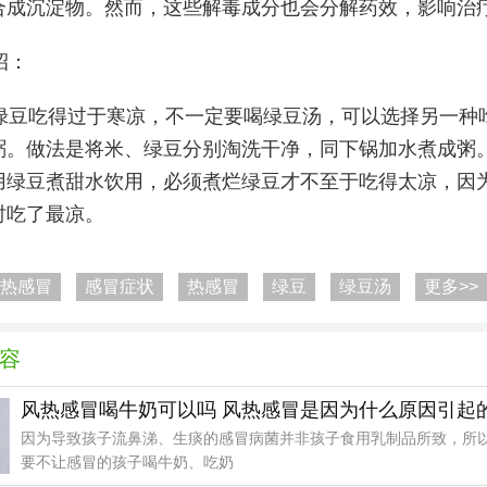
合成沉淀物。然而，这些解毒成分也会分解药效，影响治
招：
绿豆吃得过于寒凉，不一定要喝绿豆汤，可以选择另一种
粥。做法是将米、绿豆分别淘洗干净，同下锅加水煮成粥
用绿豆煮甜水饮用，必须煮烂绿豆才不至于吃得太凉，因
时吃了最凉。
热感冒
感冒症状
热感冒
绿豆
绿豆汤
更多>>
容
风热感冒喝牛奶可以吗 风热感冒是因为什么原因引起
因为导致孩子流鼻涕、生痰的感冒病菌并非孩子食用乳制品所致，所
要不让感冒的孩子喝牛奶、吃奶