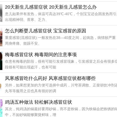
20天新生儿感冒症状 20天新生儿感冒怎么办
患儿如果伴有发热，体温可高达39℃-40℃，个别宝宝还会因发热而
出现精神弱、畏寒、乏力、
怎么判断婴儿感冒症状 宝宝感冒的原因
重度感冒(流感症状):一般发热在38—40度之间，起病急，病情较严
周身疼痛、烦躁不安、
梅毒感冒症状 梅毒期间的注意事项
在患有梅毒的阶段，很有可能引发感冒现象，引发感冒之后会有很多
段很有可能出现盗汗，也有可能
风寒感冒吃什么药好 风寒感冒症状都有哪些
另外，如果想更加的方便可选择中成药，川穹茶调散、正柴胡饮冲剂
丸等等服用之后也具有很好的调
鸡汤五种做法 轻松解决感冒症状
其次，炖鸡汤的锅最好要用砂锅，而不是铁锅，因为铁锅会把铁锈的
中，不如砂锅能够聚拢鲜味，增