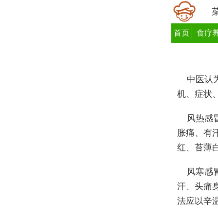
首页
食疗
中医认
机、症状
风热感
胀痛、有
红、苔薄
风寒感
汗、头痛
法应以辛