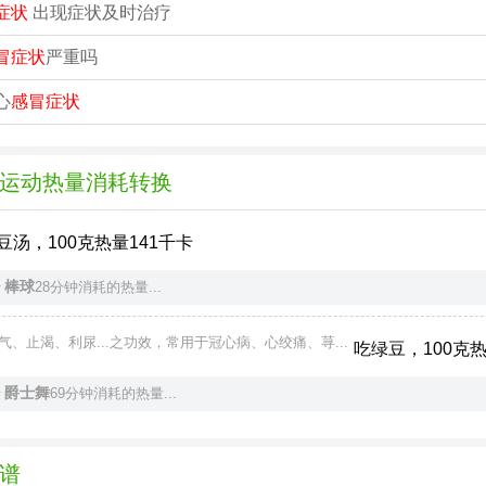
症状
出现症状及时治疗
冒症状
严重吗
心
感冒症状
运动热量消耗转换
豆汤，100克热量141千卡
棒球
于
28分钟消耗的热量...
气、止渴、利尿...之功效，常用于冠心病、心绞痛、荨...
吃绿豆，100克热
爵士舞
于
69分钟消耗的热量...
谱