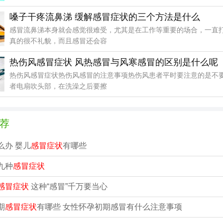
嗓子干疼流鼻涕 缓解感冒症状的三个方法是什么
感冒流鼻涕本身就会感觉很难受，尤其是在工作等重要的场合，一直
真的很不礼貌，而且感冒还会容
热伤风感冒症状 风热感冒与风寒感冒的区别是什么呢
热伤风感冒症状热伤风感冒的注意事项热伤风患者平时要注意的是不
者电扇吹头部，在洗澡之后要擦
荐
么办 婴儿
感冒症状
有哪些
九种
感冒症状
感冒症状
这种“感冒”千万要当心
期
感冒症状
有哪些 女性怀孕初期感冒有什么注意事项