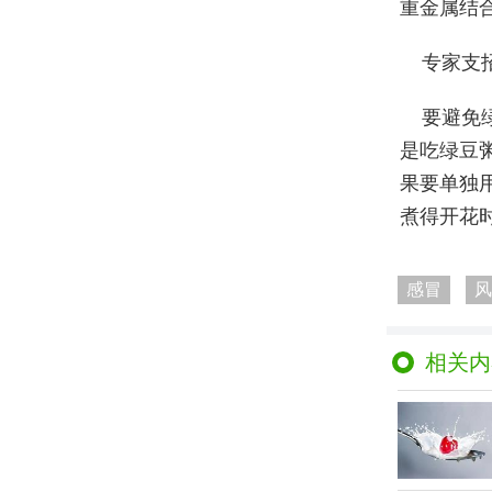
重金属结
专家支
要避免
是吃绿豆
果要单独
煮得开花
感冒
风
相关内