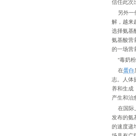
信任此次
另外一
解，越来
选择氨基
氨基酸营
的一场营
“毒奶
在
蛋白
志。人体
养和生成
产生和治
在国际
发布的氨
的速度递
场具有广