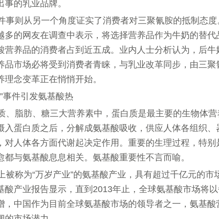
出事的乳业品牌。
件事则从另一个角度证实了消费者对三聚氰胺的抵制态度
越多的网友在调查中表示，将选择营养品作为牛奶的替代
酸营养品的消费者占到近五成。业内人士分析认为，后牛
养品市场必将受到消费者青睐，与乳业改革同步，由三聚
养理念变革正在悄悄开始。
粉”事件引发氨基酸热
质、脂肪、糖三大营养素中，蛋白质是最主要的生物体营
摄入蛋白质之后，分解成氨基酸吸收，供应人体各组织、
，对人体各方面代谢起决定作用。重要的生理过程，特别
愈都与氨基酸息息相关。氨基酸重要性不言而喻。
上被称为“万岁产业”的氨基酸产业，具有超过千亿元的市
基酸产业报告显示，直到2013年止，全球氨基酸市场将以每
增，中国作为目前全球氨基酸市场的领导者之一，氨基酸
阔的市场潜力。