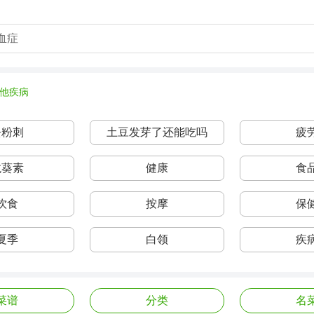
血症
他疾病
去粉刺
土豆发芽了还能吃吗
疲
龙葵素
健康
食
饮食
按摩
保
夏季
白领
疾
菜谱
分类
名