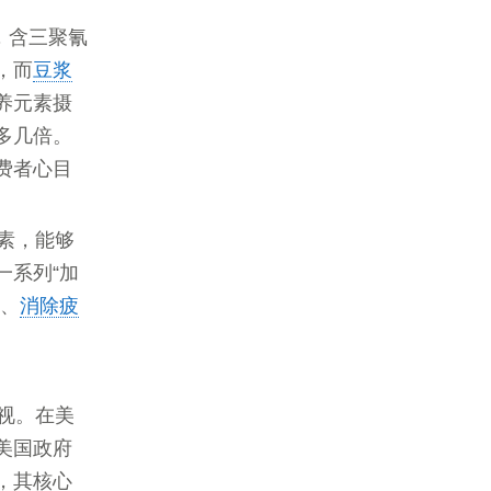
，含三聚氰
，而
豆浆
养元素摄
多几倍。
费者心目
素，能够
一系列“加
量、
消除疲
视。在美
美国政府
，其核心