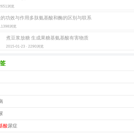
· 2651浏览
酸的功效与作用多肽氨基酸和酶的区别与联系
· 11398浏览
煮豆浆放糖 生成果糖基氨基酸有害物质
2015-01-23 · 2290浏览
签
病
尿
基酸
尿症