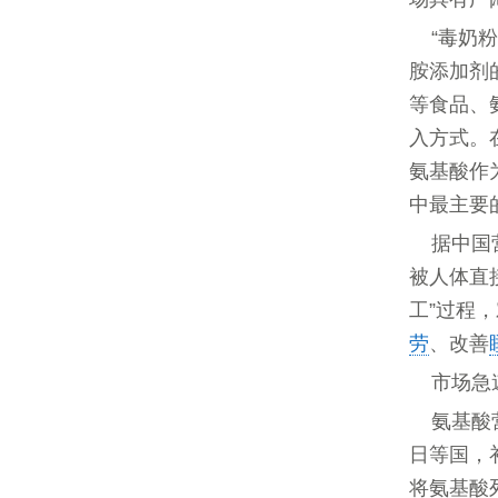
“毒奶
胺添加剂
等食品、
入方式。
氨基酸作
中最主要
据中国
被人体直
工”过程
劳
、改善
市场急
氨基酸
日等国，
将氨基酸