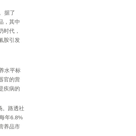
。据了
品，其中
奶时代，
氰胺引发
养水平标
器官的营
是疾病的
场。路透社
年6.8%
营养品市