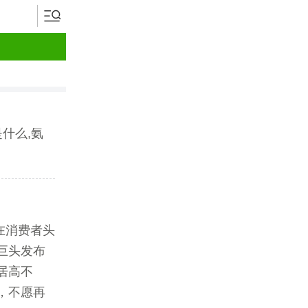
什么,氨
在消费者头
巨头发布
居高不
，不愿再