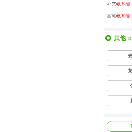
补充
氨基酸
高离
氨基酸
其他
其