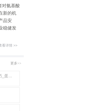
者对氨基酸
在新的机
产品安
业稳健发
查看详情 >>
更多>>
鸡枞菌的功效与作用_营养成分_适合体质_食用禁忌_制作技巧_蛋白质和氨基酸