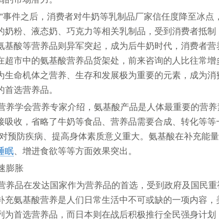
粉”事件之后，消费者对牛奶等乳制品厂家信任度降至冰点
的奶粉、液态奶、巧克力等相关乳制品，受到消费者抵制
氨基酸等营养品则异军突起，成为后牛奶时代，消费者营
在超市中的氨基酸营养品货架处，前来咨询的人比往常增
为生命机体之营养、生存和发展极为重要的元素，成为消
的首选营养品。
营养学会营养专家介绍，氨基酸产品是人体最重要的营养
接吸收，省略了牛奶等食品、营养品需要合成、转化等等
，对预防疾病、提高身体素质意义重大。氨基酸在补充能
睡眠
、增进食欲等等方面效果突出。
速膨胀
营养品在发达国家作为营养品的首选，受到政府及国民重
补充氨基酸营养是人们日常生活中不可或缺的一项内容，
列为首选营养品，而日本则在战后积极推行全民强身计划