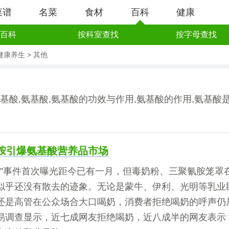
菜谱
名菜
食材
百科
健康
百科
按科室查找
按字母查找
健康养生
>
其他
基酸,氨基酸,氨基酸的功效与作用,氨基酸的作用,氨基酸是
胺引爆氨基酸营养品市场
粉”事件首次曝光距今已有一月，但毒奶粉、三聚氰胺笼罩
似乎还没有散去的迹象。无论是蒙牛、伊利、光明等乳业
还是高管在公众场合大口喝奶，消费者拒绝喝奶的呼声仍
易调查显示，近七成网友拒绝喝奶，近八成半的网友表示