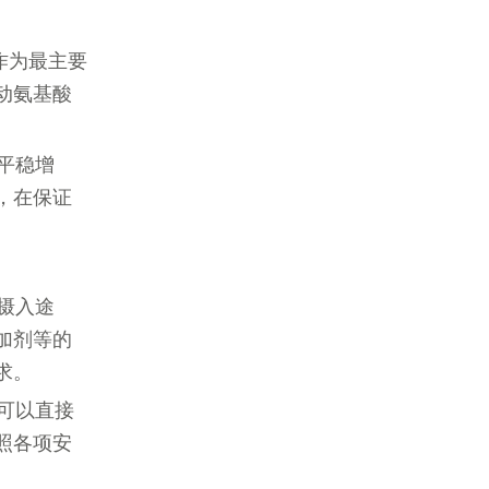
作为最主要
动氨基酸
平稳增
，在保证
摄入途
加剂等的
求。
可以直接
照各项安