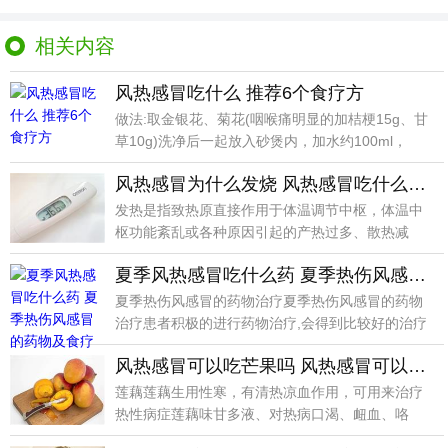
相关内容
风热感冒吃什么 推荐6个食疗方
做法:取金银花、菊花(咽喉痛明显的加桔梗15g、甘
草10g)洗净后一起放入砂煲内，加水约100ml，
风热感冒为什么发烧 风热感冒吃什么食物好呢
发热是指致热原直接作用于体温调节中枢，体温中
枢功能紊乱或各种原因引起的产热过多、散热减
少，导致体温升
夏季风热感冒吃什么药 夏季热伤风感冒的药物及食疗治疗
夏季热伤风感冒的药物治疗夏季热伤风感冒的药物
治疗患者积极的进行药物治疗,会得到比较好的治疗
效果,要是
风热感冒可以吃芒果吗 风热感冒可以吃什么
莲藕莲藕生用性寒，有清热凉血作用，可用来治疗
热性病症莲藕味甘多液、对热病口渴、衄血、咯
血、下血者尤为