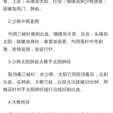
香、上星；头痛加太阳、印堂；咽痛加刺少商放血；
咳嗽加风门、肺俞。
2.少商中商老商
均用三棱针微刺出血。咽痛加天突、合谷；头痛加
太阳；咳嗽加身柱；鼻塞加迎香。均用毫针中等刺
激，徐徐提插，短促行针。
3.少商太阳肺俞大椎手太阴肺经
取消毒三棱针，在少商、太阳穴局部消毒后，点刺
出血。在肺俞、大椎穴处，以投火法拔罐15分钟。用
梅花针对手太阴肺经循行沿线叩刺出血。
4.大椎然谷