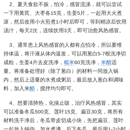
2、夏天食欲不振，怕冷，感冒流涕，就可以尝试
一下用黄芪、大枣各15克，生姜5片，一起用大火煮
滚，然后改用小火煎煮1小时后即可，等到稍凉后饮用
汤汁，每天2次，连续饮用3天，即可治愈风热感冒。
3、通常患上风热感冒的人都有点怕冷，所以要维
持体温，将汗液从体内逼发，可以用葱白5-7根洗净切
成粒，生姜4片去皮洗净，
糯米
60克洗净，
米醋
适
量。将准备处理好（除了葱白）的材料一同放入锅
内，然后上适量的水煮成粥后，最后放入葱白和调味
料，加入米
醋
，搅拌均匀即可。
4、想要清肺热，化痰止咳，治疗风热感冒，其实
可以准备冬瓜500克、莲叶15克、扁豆30克，将所有
材料洗干净后，冬瓜带皮切成小块，先把扁豆、莲叶
一起放入锅内，加水煮沸，后下冬瓜，最后用1-2小时