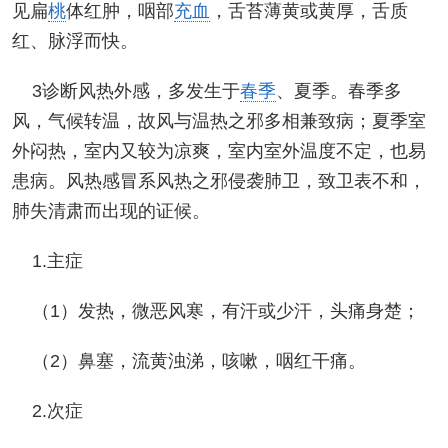
见扁
桃
体红肿，咽部
充血
，舌苔薄黄或黄厚，舌质
红、脉浮而快。
3诊断风热外感，多发生于
春季
、夏季。春季多
风，气候转温，故风与温热之邪多相兼致病；夏季室
外闷热，室内又较为凉爽，室内室外温度不定，也易
患病。风热感冒系风热之邪侵袭肺卫，致卫表不和，
肺失清肃而出现的证候。
1.主症
（1）发热，微恶风寒，有汗或少汗，头痛身楚；
（2）鼻塞，流黄浊涕，咳嗽，咽红干痛。
2.次症