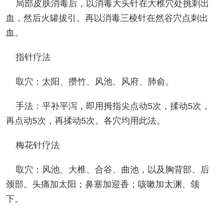
局部皮肤消毒后，以消毒大头针在大椎穴处挑刺出
血，然后火罐拔引。再以消毒三棱针在然谷穴点刺出
血。
指针疗法
取穴：太阳、攒竹、风池、风府、肺俞。
手法：平补平泻，即用拇指尖点动5次，揉动5次，
再点动5次，再揉动5次。各穴均用此法。
梅花针疗法
取穴：风池、大椎、合谷、曲池，以及胸背部、后
颈部。头痛加太阳；鼻塞加迎香；咳嗽加太渊、颌
下。