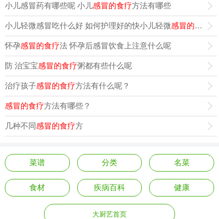
小儿感冒药有哪些呢 小儿
感冒的食疗
方法有哪些
小儿轻微感冒吃什么好 如何护理好的快小儿轻微
感冒的食疗
方
怀孕
感冒的食疗
法 怀孕后感冒饮食上注意什么呢
防 治宝宝
感冒的食疗
粥都有些什么呢
治疗孩子
感冒的食疗
方法有什么呢？
感冒的食疗
方法有哪些？
几种不同
感冒的食疗
方
菜谱
分类
名菜
食材
疾病百科
健康
大厨艺首页