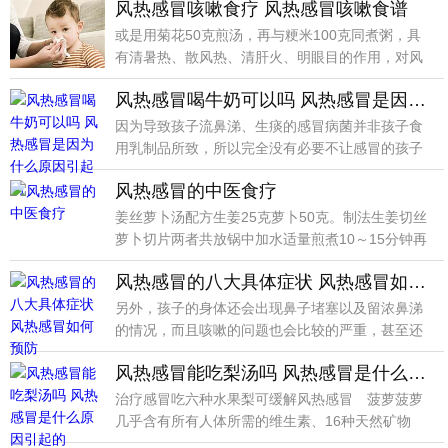
风热感冒咳嗽食疗 风热感冒咳嗽食谱
或是用菊花50克煎汤，再与粳米100克同煮粥，具
有清暑热、散风热、清肝火、明眼目的作用，对风
热感冒、
风热感冒喝牛奶可以吗 风热感冒是因为什么原因引起的
因为导致孩子流鼻涕、生痰的感冒病菌并非孩子食
用乳制品所致，所以完全没有必要不让感冒的孩子
喝牛奶、吃奶
风热感冒的中医食疗
姜丝萝卜汤配方生姜25克萝卜50克。制法生姜切丝
萝卜切片两者共放锅中加水适量煎煮10～15分钟再
加入
风热感冒的八大具体症状 风热感冒如何预防
另外，孩子的身体还会出现鼻子堵塞以及留浓鼻涕
的情况，而且咳嗽的问题也会比较的严重，甚至还
伴随有痰多或
风热感冒能吃梨汤吗 风热感冒是什么原因引起的
治疗感冒吃六种水果梨可缓解风热感冒 菠萝菠萝
几乎含有所有人体所需的维生素、16种天然矿物
质，并能有效