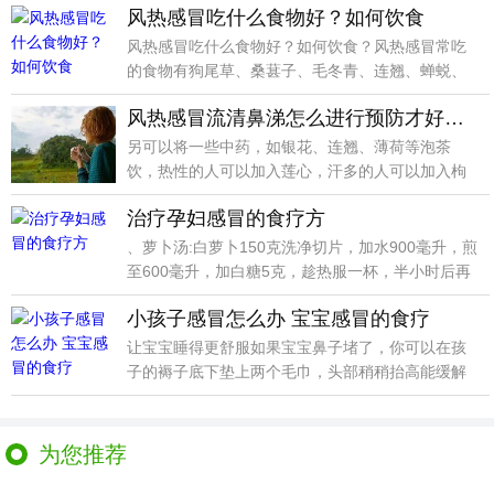
风热感冒吃什么食物好？如何饮食
风热感冒吃什么食物好？如何饮食？风热感冒常吃
的食物有狗尾草、桑葚子、毛冬青、连翘、蝉蜕、
牛蒡茶、白毫
风热感冒流清鼻涕怎么进行预防才好呢 治疗风热感冒的食疗法
另可以将一些中药，如银花、连翘、薄荷等泡茶
饮，热性的人可以加入莲心，汗多的人可以加入枸
杞子，湿重的人
治疗孕妇感冒的食疗方
、萝卜汤:白萝卜150克洗净切片，加水900毫升，煎
至600毫升，加白糖5克，趁热服一杯，半小时后再
小孩子感冒怎么办 宝宝感冒的食疗
让宝宝睡得更舒服如果宝宝鼻子堵了，你可以在孩
子的褥子底下垫上两个毛巾，头部稍稍抬高能缓解
鼻塞。
为您推荐