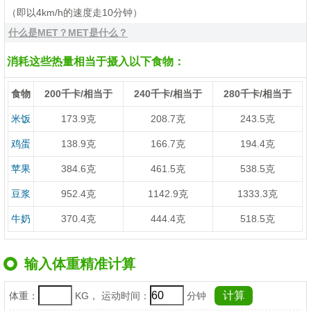
（即以4km/h的速度走10分钟）
什么是MET？MET是什么？
消耗这些热量相当于摄入以下食物：
食物
200千卡/相当于
240千卡/相当于
280千卡/相当于
米饭
173.9克
208.7克
243.5克
鸡蛋
138.9克
166.7克
194.4克
苹果
384.6克
461.5克
538.5克
豆浆
952.4克
1142.9克
1333.3克
牛奶
370.4克
444.4克
518.5克
输入体重精准计算
体重：
KG， 运动时间：
分钟