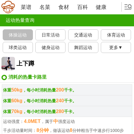
菜谱
名菜
食材
百科
健康
运动热量查询
体操运动
日常活动
交通运动
体育运动
球类运动
健身运动
舞蹈运动
更多▼
上下蹲
消耗的热量卡路里
50kg
200
体重
，每小时消耗热量
千卡。
60kg
240
体重
，每小时消耗热量
千卡。
70kg
280
体重
，每小时消耗热量
千卡。
4.0MET
中
运动强度：
，属于
强度运动
8分钟
8
千步活动量时间：
，做该运动
分钟相当于中速步行1000步