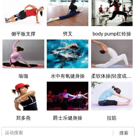
侧平板支撑
劈叉
body pump杠铃操
瑜珈
水中有氧健身操
柔软体操(轻度或中度)
郑多燕
爵士乐健身操
拉筋
搜索