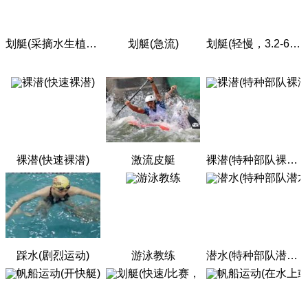
划艇(采摘水生植物)
划艇(急流)
划艇(轻慢，3.2-6.3千米/小时)
裸潜(快速裸潜)
激流皮艇
裸潜(特种部队裸潜)
踩水(剧烈运动)
游泳教练
潜水(特种部队潜水)