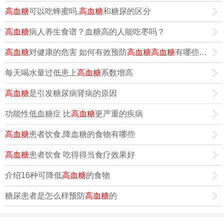
高血糖
可以吃蜂蜜吗,
高血糖
和糖尿的区分
高血糖
病人养生食谱？血糖高的人能吃枣吗？
高血糖
对健康的危害 如何有效预防
高血糖
高血糖
有哪些危害呢
每天喝水量过低患上
高血糖
系数增高
高血糖
是引发糖尿病肾病的原因
功能性低血糖症 比
高血糖
更严重的疾病
高血糖
患者饮食,降血糖的食物有哪些
高血糖
患者饮食 吃得得当食疗效果好
介绍16种可降低
高血糖
的食物
糖尿患者是怎么样预防
高血糖
的