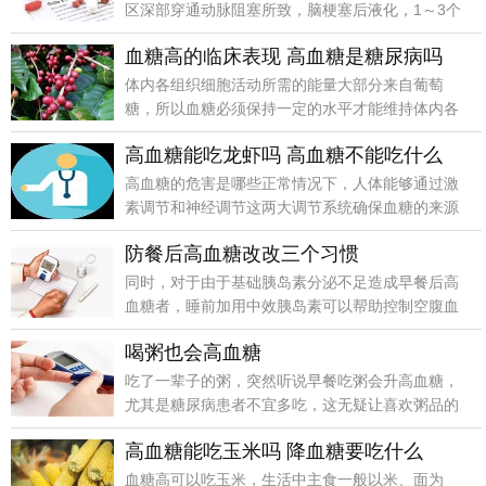
区深部穿通动脉阻塞所致，脑梗塞后液化，1～3个
月后，液化
血糖高的临床表现 高血糖是糖尿病吗
体内各组织细胞活动所需的能量大部分来自葡萄
糖，所以血糖必须保持一定的水平才能维持体内各
器官和组织的需
高血糖能吃龙虾吗 高血糖不能吃什么
高血糖的危害是哪些正常情况下，人体能够通过激
素调节和神经调节这两大调节系统确保血糖的来源
与去路保持平
防餐后高血糖改改三个习惯
同时，对于由于基础胰岛素分泌不足造成早餐后高
血糖者，睡前加用中效胰岛素可以帮助控制空腹血
糖，进而使早
喝粥也会高血糖
吃了一辈子的粥，突然听说早餐吃粥会升高血糖，
尤其是糖尿病患者不宜多吃，这无疑让喜欢粥品的
广东人大感困
高血糖能吃玉米吗 降血糖要吃什么
血糖高可以吃玉米，生活中主食一般以米、面为