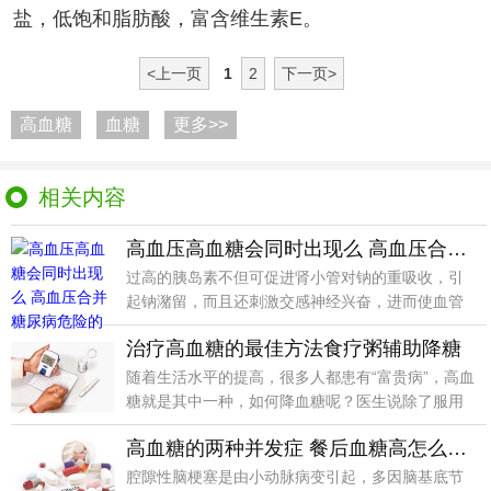
盐，低饱和脂肪酸，富含维生素E。
<上一页
1
2
下一页>
高血糖
血糖
更多>>
相关内容
高血压高血糖会同时出现么 高血压合并糖尿病危险的二重奏
过高的胰岛素不但可促进肾小管对钠的重吸收，引
起钠潴留，而且还刺激交感神经兴奋，进而使血管
收缩，外周阻
治疗高血糖的最佳方法食疗粥辅助降糖
随着生活水平的提高，很多人都患有“富贵病”，高血
糖就是其中一种，如何降血糖呢？医生说除了服用
药物，还
高血糖的两种并发症 餐后血糖高怎么调理
腔隙性脑梗塞是由小动脉病变引起，多因脑基底节