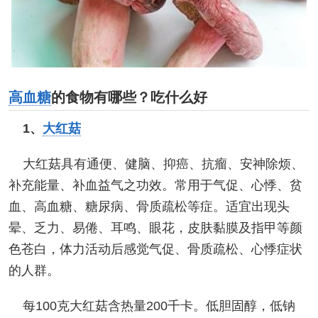
高血糖
的食物有哪些？吃什么好
1、
大红菇
大红菇具有通便、健脑、抑癌、抗瘤、安神除烦、
补充能量、补血益气之功效。常用于气促、心悸、贫
血、高血糖、糖尿病、骨质疏松等症。适宜出现头
晕、乏力、易倦、耳鸣、眼花，皮肤黏膜及指甲等颜
色苍白，体力活动后感觉气促、骨质疏松、心悸症状
的人群。
每100克大红菇含热量200千卡。低胆固醇，低钠