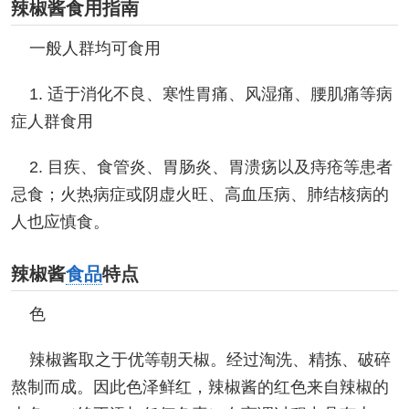
辣椒酱食用指南
一般人群均可食用
1. 适于消化不良、寒性胃痛、风湿痛、腰肌痛等病
症人群食用
2. 目疾、食管炎、胃肠炎、胃溃疡以及痔疮等患者
忌食；火热病症或阴虚火旺、高血压病、肺结核病的
人也应慎食。
辣椒酱
食品
特点
色
辣椒酱取之于优等朝天椒。经过淘洗、精拣、破碎
熬制而成。因此色泽鲜红，辣椒酱的红色来自辣椒的