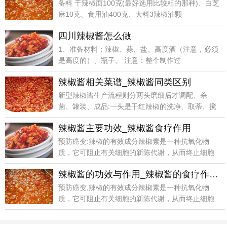
备料 干辣椒面100克(最好选用比较粗的那种)、白芝
麻10克、食用油400克、大料3辣椒油颗
四川辣椒酱怎么做
1、准备材料：辣椒、蒜、盐、高度酒（注意，必须
是高度的）、瓶子。 注意：整个制作过
辣椒酱相关菜谱_辣椒酱同类区别
新型辣椒酱生产流程则分两头磨细后才调配、杀
菌、罐装、成品:一头是干红辣椒的洗净、取蒂、搅
碎、浸泡、磨
辣椒酱主要功效_辣椒酱食疗作用
预防癌变:辣椒的有效成分辣椒素是一种抗氧化物
质，它可阻止有关细胞的新陈代谢，从而终止细胞
组织的癌变过
辣椒酱的功效与作用_辣椒酱的食疗作用_辣椒酱的选购技巧
预防癌变,辣椒的有效成分辣椒素是一种抗氧化物
质，它可阻止有关细胞的新陈代谢，从而终止细胞
组织的癌变过