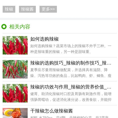
辣椒
辣椒酱
更多>>
相关内容
如何选购辣椒
如何选购辣椒？蔬菜市场上的辣椒不外乎三种。一
种是辣味重的辣椒，另一种是甜味重、
辣椒的选购技巧_辣椒的制作技巧_辣椒的食用方法_辣椒的储存方法
夏季应尽量用辣椒做配菜，并选择具有滋阴、降
燥、泻热等功效的食品，比如鸭肉、虾、鲫鱼、瘦
肉、苦菜、苦瓜
辣椒的功效与作用_辣椒的营养价值_辣椒的适合体质_辣椒的适用人群
健胃、助消化辣椒对口腔及胃肠有刺激作用，能增
强肠胃蠕动，促进消化液分泌，改善食欲，并能抑
制肠内异常发
干辣椒怎么做辣椒酱
材料 水750cc，蒜4颗，干辣椒80公克，盐2茶匙，