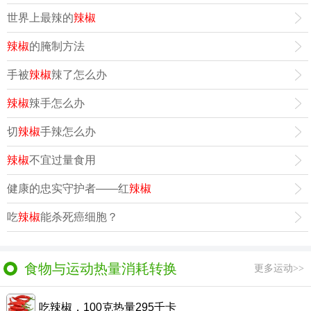
世界上最辣的
辣椒
辣椒
的腌制方法
手被
辣椒
辣了怎么办
辣椒
辣手怎么办
切
辣椒
手辣怎么办
辣椒
不宜过量食用
健康的忠实守护者——红
辣椒
吃
辣椒
能杀死癌细胞？
食物与运动热量消耗转换
更多运动>>
吃辣椒，100克热量295千卡