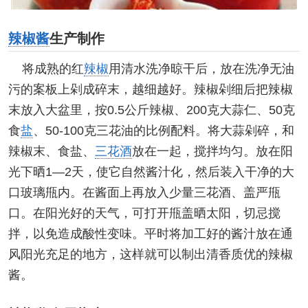
辣椒酱
生产制作
将成熟的红
辣椒
用清水洗净晾干后，放在洗净无油
污的案板上剁成碎末，越细越好。辣椒剁细后把辣椒
末放入大盆里，按0.5公斤辣椒、200克大蒜仁、50克
食
盐
、50-100克三花油的比例配料。将大蒜剁碎，和
辣椒末、食盐、
三花酒
放在一起，搅拌均匀。放在阳
光下晒1—2天，使它自然酱汁化，然后装入干净的大
口玻璃甁内。在酱面上再放入少量三花酒、盖严甁
口。在阳光好的天气，可打开甁盖晒太阳，切忌搅
拌，以免造成酸性变味。平时将加工好的酱汁放在通
风阳光充足的地方，这样就可以制出清香质优的辣椒
酱。