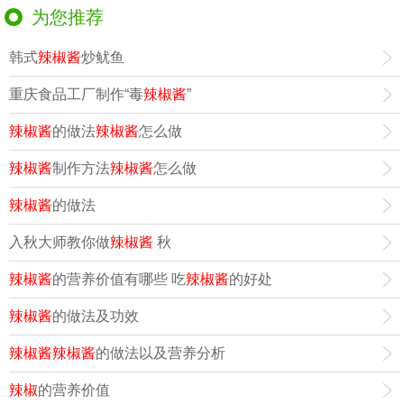
为您推荐
韩式
辣椒酱
炒鱿鱼
重庆食品工厂制作“毒
辣椒酱
”
辣椒酱
的做法
辣椒酱
怎么做
辣椒酱
制作方法
辣椒酱
怎么做
辣椒酱
的做法
入秋大师教你做
辣椒酱
秋
辣椒酱
的营养价值有哪些 吃
辣椒酱
的好处
辣椒酱
的做法及功效
辣椒酱
辣椒酱
的做法以及营养分析
辣椒
的营养价值