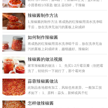
小茴香粉1/3茶匙 做法 蒜切碎，干辣椒
辣椒酱制作方法
1,辣椒酱的制作方法 将成熟的红辣椒用清水洗净晾
干后，放在洗净无油污的案板上剁成碎
如何制作辣椒酱
将成熟的红辣椒用清水洗净晾干后，放在洗净无油
污的案板上剁成碎末，越细越好。辣椒剁
辣椒酱的做法视频
家常辣椒酱的做法： 1、先买1-2斤霉豆瓣（别把霉
洗了，轻轻抖一下就行了，那个霉对身
蒜蓉辣椒酱做法
此制品各地都有加工，风味也有差异。一般加工技
术如下： 1、原料：蒜头，新鲜或风干红
怎样做辣椒酱