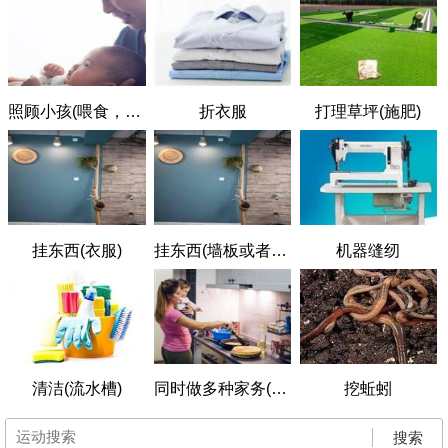
照顾小孩(喂食，站着)
折衣服
打理草坪(施肥)
挂东西(衣服)
挂东西(墙板或者薄砖)
机器缝纫
清洁(流水槽)
同时做多种家务(轻活)
挖蚯蚓
搜索