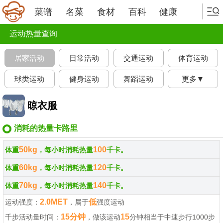
菜谱
名菜
食材
百科
健康
运动热量查询
居家活动
日常活动
交通运动
体育运动
球类运动
健身运动
舞蹈运动
更多▼
晾衣服
消耗的热量卡路里
50kg
100
体重
，每小时消耗热量
千卡。
60kg
120
体重
，每小时消耗热量
千卡。
70kg
140
体重
，每小时消耗热量
千卡。
2.0MET
低
运动强度：
，属于
强度运动
15分钟
15
千步活动量时间：
，做该运动
分钟相当于中速步行1000步