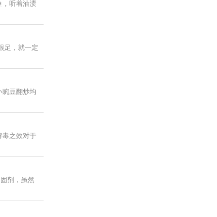
鱼，听着油渍
很足，就一定
小豌豆翻炒均
解毒之效对于
凝固剂，虽然