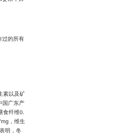
炸过的所有
生素以及矿
中国广东产
膳食纤维0.
27mg，维生
研究表明，冬