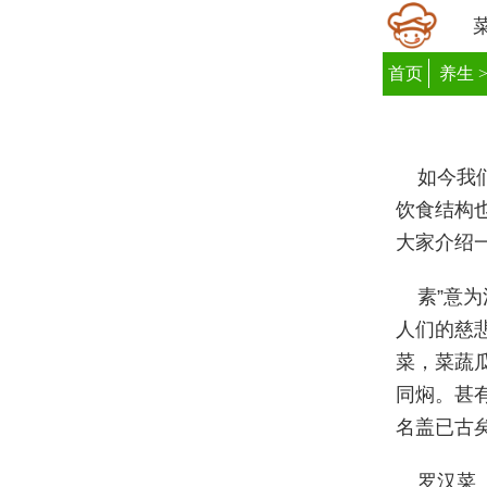
首页
养生
如今我
饮食结构
大家介绍
素”意
人们的慈
菜，菜蔬
同焖。甚
名盖已古矣
罗汉菜