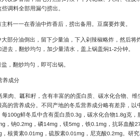
这些调料全部用漏勺捞出。
所有主料一一在香油中炸香后，捞出备用。豆腐要炸黄。
锅中大部分油倒出，留下少量油，下入剁辣椒略炸，然后将
加进去，翻炒均匀，加少量清水，盖上锅盖焖1-2分钟。
适量盐，翻炒均匀，即可出锅。
营养成分
括果肉、瓤和籽，含有丰富的的蛋白质、碳水化合物、维
很高的营养成分。不同产地的冬瓜营养成分略有差异，以
每100g鲜冬瓜中含有蛋白质0.3g，碳水化合物1.8g克，
mg，钠0.2mg，磷14mg，镁5mg，铁0.1mg，抗坏血酸
mg，核黄素0.01mg，硫胺素0.01mg，尼克酸0.2mg。