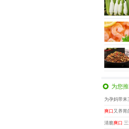
为您推
为孕妈带来
爽口
又养胃
清脆
爽口
三