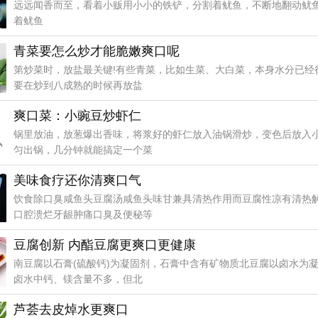
远远闻香而至，看着小贩用小小的铁铲，分割着鱿鱼，不断地翻动鱿
着鱿鱼
青菜要怎么炒才能脆嫩爽口呢
第炒菜时，放盐最关键!有些青菜，比如生菜、大白菜，本身水分已经
要在炒到八成熟的时候再放盐
爽口菜：小豌豆炒虾仁
锅里放油，放葱爆出香味，将浆好的虾仁放入油锅滑炒，变色后放入
匀出锅，几分钟就能搞定一个菜
美味食疗还你清爽口气
饮食除口臭咸鱼头豆腐汤咸鱼头味甘兼具清热作用而豆腐性凉有清热
口腔溃烂牙龈肿痛口臭及便秘等
豆腐创新 内酯豆腐更爽口更健康
南豆腐以石膏(硫酸钙)为凝固剂，石膏中含有矿物质北豆腐以卤水为
卤水中钙、镁含量不多，但北
芦荟去皮焯水更爽口