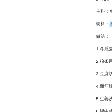
主料：
调料：
做法：
1.冬
2.粉
3.豆腐
4.面
5.生
6.锅