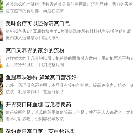
芦荟怎么吃才健康?库拉索芦荟是目前利用最广泛的品种，我们购买芦
是在超市的食用部，而是在花草
美味食疗可以还你清爽口气
材料咸鱼头1个豆腐数块生姜1片做法洗净所有材料咸鱼头斩件稍煎后
煲内加入适量清水用猛火滚约
爽口又养胃的家乡的茨粉
这样煮大约十几分钟以后，把熬熟的面浆盛入盆内，用铲把面浆平敷
面，待冷却以后，用刀把整片划
鱼腥草味独特 鲜嫩爽口营养好
此外，药理研究还表明，本品具有较好的抑菌、提高免疫力、抗炎、
镇咳、利尿等作用，甚至能预防
开胃爽口降血糖 苦瓜赛良药
值得提醒的是，苦瓜的药用价值较高，但是，并不是人人都适合，尤
者不可以多吃，否则容易导致腹
孕妇夏日爽口菜：茭白炒鸡蛋