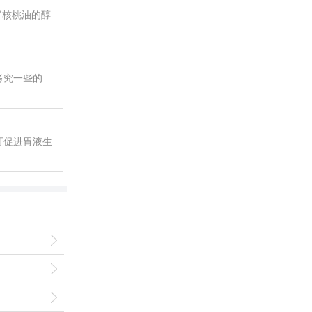
富核桃油的醇
考究一些的
可促进胃液生