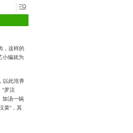
肉，这样的
艺小编就为
，以此培养
“罗汉
，加汤一锅
汉菜"，其