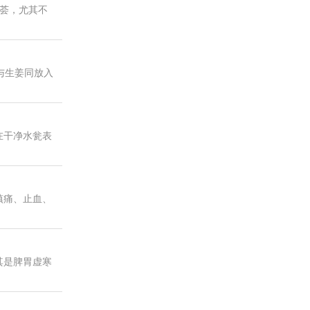
荟，尤其不
与生姜同放入
在干净水瓮表
镇痛、止血、
其是脾胃虚寒