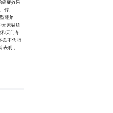
治癌症效果
铁、锌、
钠型蔬菜，
中元素硒还
酸和天门冬
冬瓜不含脂
算表明，