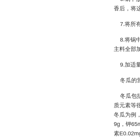
香后，将
7.将
8.将
主料全部
9.加
冬瓜的
冬瓜包
质元素等
冬瓜为例，
9g，钾65
素E0.02