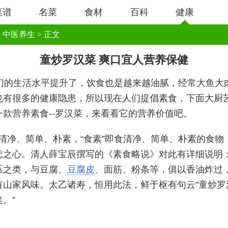
菜谱
名菜
食材
百科
健康
>
中医养生
> 正文
童炒罗汉菜 爽口宜人营养保健
们的生活水平提升了，饮食也是越来越油腻，经常大鱼大
也有很多的健康隐患，所以现在人们提倡素食，下面大厨
一款营养素食--罗汉菜，来看看它的营养价值吧。
为清净、简单、朴素，“食素”即食清净、简单、朴素的食物
悲之心。清人薛宝辰撰写的《素食略说》对此有详细说明：
瓜之类，与豆腐、
豆腐皮
、面筋、粉条等，俱以香油炸过
有山家风味。太乙诸寿，恒用此法，鲜于枢有句云"童炒罗
。”