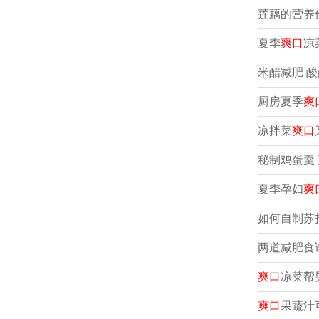
莲藕的营养
夏季
爽口
凉
米醋减肥 酸
厨房夏季
爽
凉拌菜
爽口
秘制鸡蛋羹 
夏季孕妇
爽
如何自制苏
两道减肥食
爽口
凉菜帮
爽口
果蔬汁