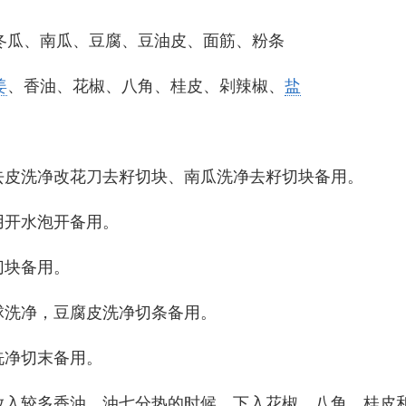
冬瓜、南瓜、豆腐、豆油皮、面筋、粉条
姜
、香油、花椒、八角、桂皮、剁辣椒、
盐
瓜去皮洗净改花刀去籽切块、南瓜洗净去籽切块备用。
条用开水泡开备用。
切块备用。
筋球洗净，豆腐皮洗净切条备用。
姜洗净切末备用。
中放入较多香油，油七分热的时候，下入花椒、八角、桂皮