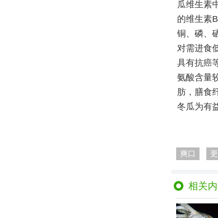
瓜维生素
的维生素
铜、磷、
对需进食
具有抗癌
氨酸含量
肪，膳食
冬瓜为有
爽口
更
相关内