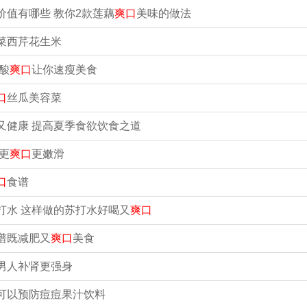
价值有哪些 教你2款莲藕
爽口
美味的做法
菜西芹花生米
酸
爽口
让你速瘦美食
口
丝瓜美容菜
又健康 提高夏季食欲饮食之道
更
爽口
更嫩滑
口
食谱
打水 这样做的苏打水好喝又
爽口
谱既减肥又
爽口
美食
男人补肾更强身
可以预防痘痘果汁饮料