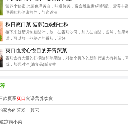
营养小秘密:此菜色泽黄白，味道鲜美，富含维生素a和钙质，营养丰
厚香味和健康营养，与这道清
秋日爽口菜 菠萝油条虾仁秋
接下来就是调制糖醋汁，放一些番茄沙司，加入些白醋，当然，如果
话，可以放一些剁碎的番茄，调好
爽口也赏心悦目的开胃蔬菜
番茄含有大量的柠檬酸和苹果酸，对整个机体的新陈代谢大有裨益，
成，加强对油(油食品)腻食物
荐
三款夏季
爽口
食谱营养饮食
的家乡的茨粉 其它
道凉爽小菜