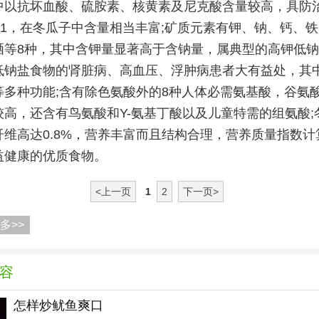
中以抗坏血酸、硫胺素、核黄素及尼克酸含量较高，具防
B1，在冬瓜子中含量相当丰富;矿质元素有钾、钠、钙、
硒等8种，其中含钾量显著高于含钠量，属典型的高钾低
低钠盐食物的肾脏病、高血压、浮肿病患者大有益处，其
等多种功能;含有除色氨酸外的8种人体必需氨基酸，谷氨
较高，还含有鸟氨酸和Y-氨基丁酸以及儿童特需的组氨酸;
纤维高达0.8%，营养丰富而且结构合理，营养质量指数计
益健康的优质食物。
<上一页
1
2
下一页>
多>>
容
怎样炒鱿鱼爽口