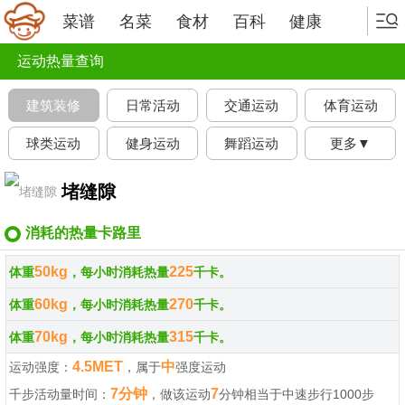
菜谱
名菜
食材
百科
健康
运动热量查询
建筑装修
日常活动
交通运动
体育运动
球类运动
健身运动
舞蹈运动
更多▼
堵缝隙
消耗的热量卡路里
50kg
225
体重
，每小时消耗热量
千卡。
60kg
270
体重
，每小时消耗热量
千卡。
70kg
315
体重
，每小时消耗热量
千卡。
4.5MET
中
运动强度：
，属于
强度运动
7分钟
7
千步活动量时间：
，做该运动
分钟相当于中速步行1000步