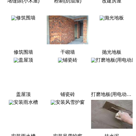
堵缝隙(小木屋)
粉刷(刮油漆)
改建房屋
修筑围墙
干砌墙
抛光地板
盖屋顶
铺瓷砖
打磨地板(用电动磨砂机打磨地板)