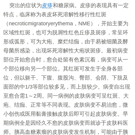
突出的症状为
皮疹
和糖尿病。皮疹的表现具有一定
特点，临床称为表皮坏死溶解性移行性红斑
（necroticmigratoryerythema，NME），开始主要为
区域性红斑，也可为脱屑性红色丘疹及斑疹，常呈环
形或弧形，可为大疱、糜烂结痂，由于易被细菌及酵
母菌所感染，出现坏死溶解性大疱状斑疹。最初病变
部位开始愈合时，愈合处留有色素沉着，病变可从一
个部位移向另一个部位。其红斑可发生于全身各部
位，但以躯干、下腹、腹股沟、臀部、会阴、下肢及
面部的中1/3等部位较多见，而上肢较少。病变自出现
至愈合需1～2周。同一病例的皮肤病变可呈红斑、大
疱、结痂、正常等不同表现。皮肤病变不易治愈，微
小创伤或医用黏膏接触皮肤后即可引起皮肤病变。早
期病例全是因经久不愈的皮肤病变而就诊于皮肤科医
师。胰高血糖素瘤的皮肤病变发生机制，可能由于胰