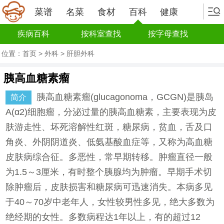
菜谱
名菜
食材
百科
健康
疾病百科
按科室查找
按字母查找
位置：
首页
>
外科
>
肝胆外科
胰高血糖素瘤
胰高血糖素瘤(glucagonoma，GCGN)是胰岛
简介
A(α2)细胞瘤，分泌过量的胰高血糖素，主要表现为皮
肤游走性、坏死溶解性红斑，糖尿病，贫血，舌及口
角炎、外阴阴道炎、低氨基酸血症等，又称为高血糖
皮肤病综合征。多恶性，常早期转移。肿瘤直径一般
为1.5～3厘米，有时整个胰腺均为肿瘤。早期手术切
除肿瘤后，皮肤损害和糖尿病可迅速消失。本病多见
于40～70岁中老年人，女性较男性多见，绝大多数为
绝经期的女性。多数病程达1年以上，有的超过12