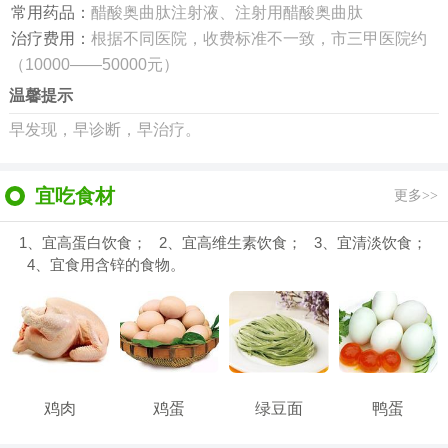
常用药品：
醋酸奥曲肽注射液、注射用醋酸奥曲肽
治疗费用：
根据不同医院，收费标准不一致，市三甲医院约
（10000——50000元）
温馨提示
早发现，早诊断，早治疗。
宜吃食材
更多>>
1、宜高蛋白饮食； 2、宜高维生素饮食； 3、宜清淡饮食；
4、宜食用含锌的食物。
鸡肉
鸡蛋
绿豆面
鸭蛋