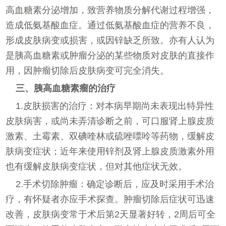
高血糖素分泌增加，致营养物质分解代谢过程增强，
造成低氨基酸血症。通过低氨基酸血症的营养不良，
形成皮肤病变或损害，或因锌缺乏所致。亦有人认为
是胰高血糖素或肿瘤分泌的某些物质对皮肤的直接作
用，因肿瘤切除后皮肤病变可完全消失。
三、胰高血糖素瘤的治疗
1.皮肤损害的治疗：对本病早期尚未表现出特异性
皮肤病害，或尚未弄清诊断之前，可口服肾上腺皮质
激素、土霉素、双碘喹林或硫唑嘌呤等药物，缓解皮
肤病变症状；近年来使用锌剂及肾上腺皮质激素外用
也有缓解皮肤病变症状，但对其他症状无效。
2.手术切除肿瘤：确定诊断后，应及时采用手术治
疗，有怀疑者亦应手术探查。肿瘤切除后症状可迅速
改善，皮肤病变常于术后第2天显著好转，2周后可全