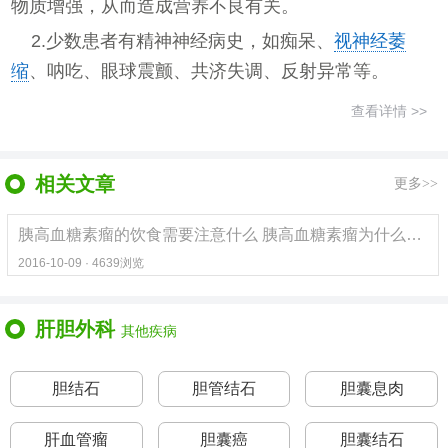
物质增强，从而造成营养不良有关。
2.少数患者有精神神经病史，如痴呆、
视神经萎
缩
、呐吃、眼球震颤、共济失调、反射异常等。
查看详情 >>
相关文章
更多>>
胰高血糖素瘤的饮食需要注意什么 胰高血糖素瘤为什么会发病
2016-10-09 · 4639浏览
肝胆外科
其他疾病
胆结石
胆管结石
胆囊息肉
肝血管瘤
胆囊癌
胆囊结石