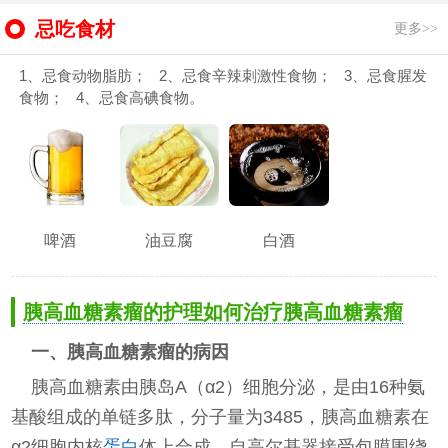
忌吃食材
更多>>
1、忌食动物脂肪； 2、忌食辛辣刺激性食物； 3、忌食腥发
食物； 4、忌食高碘食物。
啤酒
油豆腐
白酒
胰高血糖素瘤的护理如何治疗胰高血糖素瘤
一、胰高血糖素瘤的病因
胰高血糖素由胰岛A（α2）细胞分泌，是由16种氨
基酸组成的单链多肽，分子量为3485，胰高血糖素在
α2细胞内核
蛋白
体上合成，自高尔基器接受包膜围绕