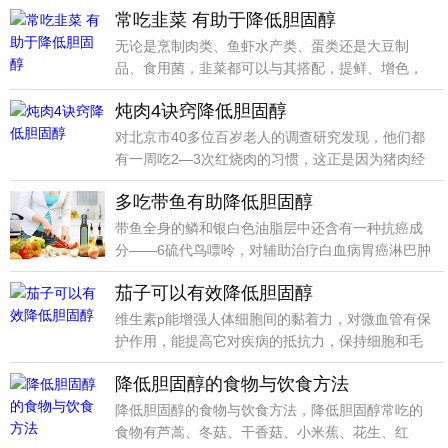
常吃韭菜 有助于降低胆固醇
无论是烹制肉类、鱼虾水产类、蛋类还是大豆制
品、食用菌，韭菜都可以与其搭配，提鲜、增色，
极大地提高菜肴
炖肉4诀窍降低胆固醇
对北京市40多位百岁老人的调查研究发现，他们都
有一周吃2—3次红烧肉的习惯，这正是因为猪肉经
过科学的
多吃带鱼有助降低胆固醇
带鱼全身的鳞和银白色油脂层中还含有一种抗癌成
分——6硫代鸟嘌呤，对辅助治疗白血病胃癌淋巴肿
瘤等有益。
茄子可以有效降低胆固醇
维生素p能增强人体细胞间的黏着力，对微血管有保
护作用，能提高它对疾病的抵抗力，保持细胞和毛
细血管壁的
降低胆固醇的食物与饮食方法
降低胆固醇的食物与饮食方法，降低胆固醇常吃的
食物有芦蒿、冬菇、干香菇、小米蕉、花生、红