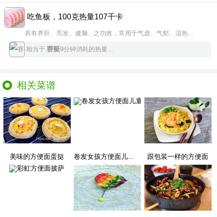
吃鱼板，100克热量107千卡
具有养肝、亮发、健脑...之功效，常用于气虚、气郁、湿热...
赛艇
相当于
9分钟消耗的热量...
相关菜谱
美味的方便面蛋挞
卷发女孩方便面儿童餐
跟包装一样的方便面