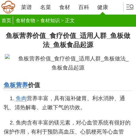
菜谱
名菜
食材
百科
健康
首页
食材食物
>
食材知识
> 正文
鱼板营养价值_食疗价值_适用人群_鱼板做
法_鱼板食品起源
鱼板
营养
价值
1.
鱼肉
营养丰富，具有滋补健胃、利水消肿、通
乳、清热解毒、止嗽下气的功效。
2. 鱼肉含有丰富的镁元素，对心血管系统有很好的
保护作用，有利于预防高血压、心肌梗死等心血管