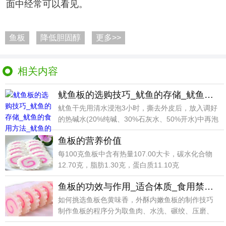
面中经常可以看见。
鱼板
降低胆固醇
更多>>
相关内容
鱿鱼板的选购技巧_鱿鱼的存储_鱿鱼的食用方法_鱿鱼的制作技巧
鱿鱼干先用清水浸泡3小时，撕去外皮后，放入调好
的热碱水(20%纯碱、30%石灰水、50%开水)中再泡
鱼板的营养价值
每100克鱼板中含有热量107.00大卡，碳水化合物
12.70克，脂肪1.30克，蛋白质11.10克
鱼板的功效与作用_适合体质_食用禁忌_如何挑选_制作技巧
如何挑选鱼板色黄味香，外酥内嫩鱼板的制作技巧
制作鱼板的程序分为取鱼肉、水洗、碾绞、压磨、
置板、蒸熟、