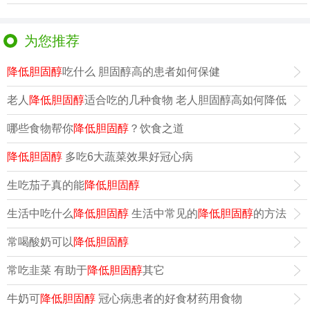
枣、玉米、大葱
为您推荐
降低胆固醇
吃什么 胆固醇高的患者如何保健
老人
降低胆固醇
适合吃的几种食物 老人胆固醇高如何降低
哪些食物帮你
降低胆固醇
？饮食之道
降低胆固醇
多吃6大蔬菜效果好冠心病
生吃茄子真的能
降低胆固醇
生活中吃什么
降低胆固醇
生活中常见的
降低胆固醇
的方法
常喝酸奶可以
降低胆固醇
常吃韭菜 有助于
降低胆固醇
其它
牛奶可
降低胆固醇
冠心病患者的好食材药用食物