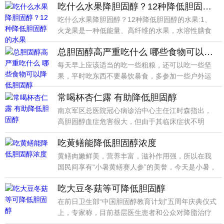
吃什么水果降胆固醇？12种降低胆固醇的水果
吃什么水果降胆固醇？12种降低胆固醇的水果:1、
火龙果是一种低能量、高纤维的水果，水溶性膳食
纤维含量
总胆固醇高严重吃什么 哪些食物可以降低胆固醇
每天早上应该适当的吃一些粗粮，还可以吃一些坚
果，平时吃东西不要暴饮暴食，多参加一些户外运
动，打太极拳
常喝杯杏仁露 有助降低胆固醇
南京军区总医院冠心病诊治中心主任江时森指出，
高胆固醇血症危害很大，但由于其临床症状不明
显，故大多数人
吃黄鳝能降低胆固醇浓度
黄鳝肉嫩鲜美，营养丰富，滋补作用强，所以在我
国民间享有“小暑黄鳝赛人参”的美誉，今天是小暑，
现在吃黄
吃大豆冬菇等可降低胆固醇
在前日卫生部“中国胆固醇教育计划”五周年庆典仪式
上，专家称，目前基层医生患者和公众对降脂治疗
仍存在许