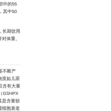
部中的55
，其中50
，长期饮用
并对体重、
基不断产
物质如儿茶
且含有大量
GSHPX
其是含量较
缓细胞衰老