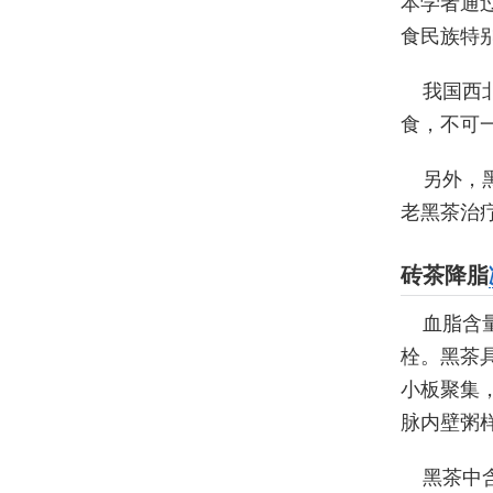
本学者通
食民族特
我国西
食，不可一
另外，
老黑茶治
砖茶降脂
血脂含
栓。黑茶
小板聚集
脉内壁粥
黑茶中