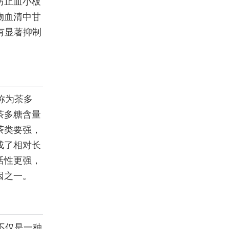
防止血小板
物血清中甘
有显著抑制
称为茶多
茶多糖含量
茶类要强，
成了相对长
活性更强，
因之一。
不仅是一种