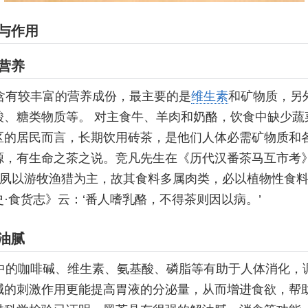
与作用
营养
含有较丰富的营养成份，最主要的是
维生素
和矿物质，另
酸、糖类物质等。 对主食牛、羊肉和奶酪，饮食中缺少蔬
区的居民而言，长期饮用砖茶，是他们人体必需矿物质和
源，有生命之茶之说。竞凡先生在《历代汉番茶马互市考
番人夙以游牧渔猎为主，故其食料多属肉类，必以植物性食
·食货志》云：‘番人嗜乳酪，不得茶则因以病。’
油腻
中的咖啡碱、维生素、氨基酸、磷脂等有助于人体消化，
碱的刺激作用更能提高胃液的分泌量，从而增进食欲，帮