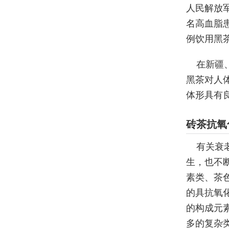
人民解放军
名高血脂患
例饮用黑
在新疆
黑茶对人
体形具有
砖茶抗氧
有关衰
生，也不
素类、茶
的具抗氧
的构成元
多的复杂