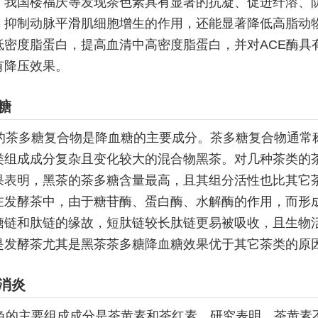
。我国楼福庆等发现茶色素具有显著的抗凝、促进纤溶、
，抑制动脉平滑肌细胞增生的作用，还能显著降低高脂动
低密度脂蛋白，提高血清中高密度脂蛋白，并对ACE酶具
有降压效果。
糖
的茶多糖复合物是降血糖的主要成分。茶多糖复合物通常
类组成成分复杂且变化较大的混合物黑茶。对几种茶类的
果表明，黑茶的茶多糖含量最高，且其组分活性也比其它
在发酵茶中，由于糖苷酶、蛋白酶、水解酶的作用，而形
糖链和肽链的缘故，短肽链较长肽链更易被吸收，且生物
是发酵茶尤其是黑茶茶多糖降血糖效果优于其它茶类的原
消炎
色的主要组成成分是茶黄素和茶红素。研究表明，茶黄素