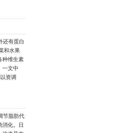
外还有蛋白
菜和水果
各种维生素
》一文中
料以资调
调节脂肪代
助消化。日