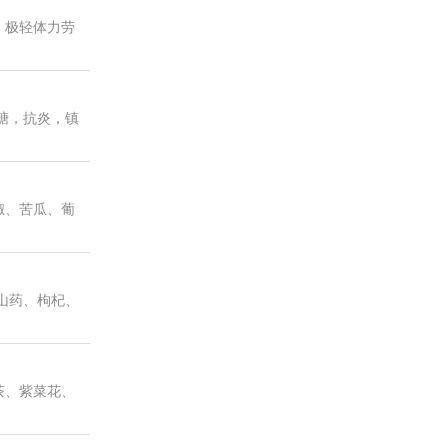
，极轻体力劳
糖，抗炎，镇
椒、苦瓜、葡
山药、枸杞、
茶、紫菜花、