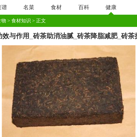
菜谱
名菜
食材
百科
健康
食物
>
食材知识
> 正文
功效与作用_砖茶助消油腻_砖茶降脂减肥_砖茶