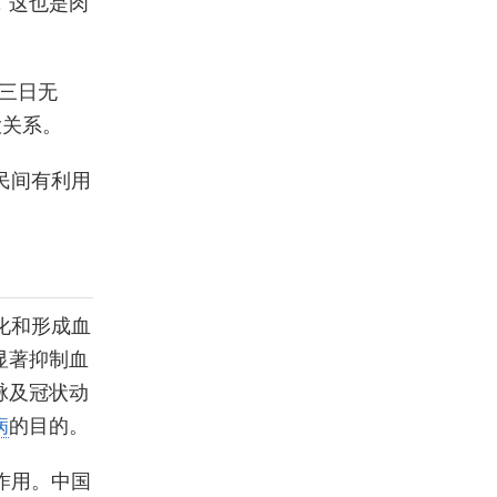
，这也是肉
三日无
大关系。
民间有利用
化和形成血
显著抑制血
脉及冠状动
病
的目的。
作用。中国