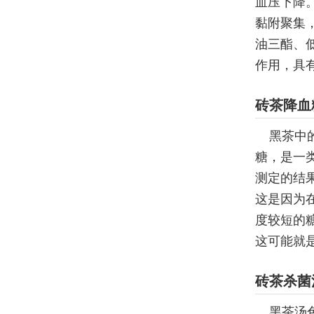
血压下降
黏附聚集
油三酯、
作用，具
砖茶降血
黑茶中
糖，是一
测定的结
这是因为
度较短的
这可能就
砖茶杀菌
黑茶汤