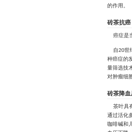
的作用。
砖茶抗癌
癌症是
自20
种癌症的
量筛选技术
对肿瘤细
砖茶降血
茶叶具
通过活化
咖啡碱和