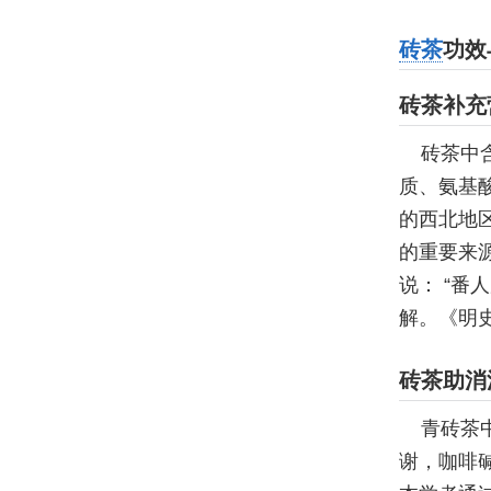
砖茶
功效
砖茶补充
砖茶中
质、氨基
的西北地
的重要来
说： “
解。《明史
砖茶助消
青砖茶
谢，咖啡