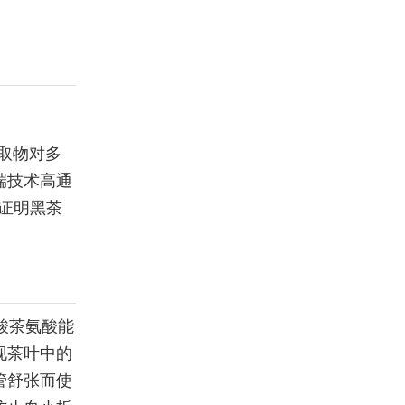
取物对多
端技术高通
，证明黑茶
酸茶氨酸能
现茶叶中的
管舒张而使