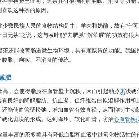
过科学检验已证明，黑茶具有很强的解油腻、消食等功能
别喜欢这种茶的原因。
北少数民族人民的食物结构是牛、羊肉和奶酪，故有“宁可
日无茶”之说，这与茶叶能“去肥腻”“解荤腥”的功效有很
黑茶还能改善肠道微生物环境，具有顺肠胃的功能。我国
疗腹胀、痢疾、不消食的传统。
减肥
量高，会使得脂质在血管壁上沉积，因而引起动脉
粥
状硬
具有良好的降解脂肪、抗血凝、促纤维蛋白原溶解作用和
，还能使血管壁松弛，增加血管有效直径，从而抑制主动
样硬化斑块的形成。达到降压、软化血管，防治
心血管疾
含量丰富的茶多糖具有降低血脂和血液中过氧化物活性的