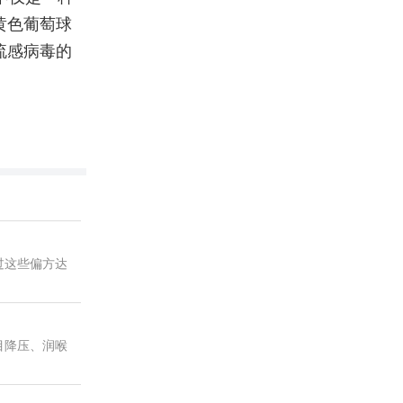
黄色葡萄球
流感病毒的
过这些偏方达
目降压、润喉