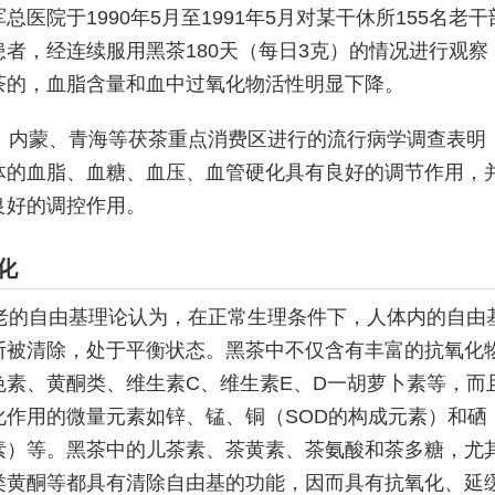
总医院于1990年5月至1991年5月对某干休所155名老干
者，经连续服用黑茶180天（每日3克）的情况进行观察
茶的，血脂含量和血中过氧化物活性明显下降。
、内蒙、青海等茯茶重点消费区进行的流行病学调查表明
体的血脂、血糖、血压、血管硬化具有良好的调节作用，
良好的调控作用。
化
老的自由基理论认为，在正常生理条件下，人体内的自由
断被清除，处于平衡状态。黑茶中不仅含有丰富的抗氧化
色素、黄酮类、维生素C、维生素E、D一胡萝卜素等，而
化作用的微量元素如锌、锰、铜（SOD的构成元素）和硒（
素）等。黑茶中的儿茶素、茶黄素、茶氨酸和茶多糖，尤
类黄酮等都具有清除自由基的功能，因而具有抗氧化、延