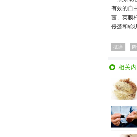
有效的自
菌、荚膜
侵袭和轮
抗癌
降
相关内