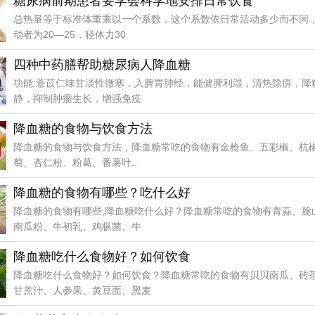
糖尿病前期患者要学会科学地安排日常饮食
总热量等于标准体重乘以一个系数，这个系数依日常活动多少而不同
动者为20—25，轻体力30
四种中药膳帮助糖尿病人降血糖
功能:薏苡仁味甘淡性微寒，入脾胃肺经，能健脾利湿，清热除痹，降
静，抑制肿瘤生长，增强免疫
降血糖的食物与饮食方法
降血糖的食物与饮食方法，降血糖常吃的食物有金枪鱼、五彩椒、杭
萄、杏仁粉、粉葛、番薯叶..
降血糖的食物有哪些？吃什么好
降血糖的食物有哪些,降血糖吃什么好？降血糖常吃的食物有青蒜、脆
南瓜粉、牛初乳、鸡枞菌、牛
降血糖吃什么食物好？如何饮食
降血糖吃什么食物好？如何饮食？降血糖常吃的食物有贝贝南瓜、砖
甘蔗汁、人参果、黄豆面、黑麦