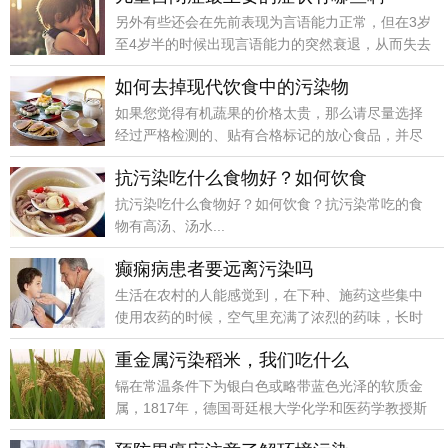
另外有些还会在先前表现为言语能力正常，但在3岁
至4岁半的时候出现言语能力的突然衰退，从而失去
了情景交
如何去掉现代饮食中的污染物
如果您觉得有机蔬果的价格太贵，那么请尽量选择
经过严格检测的、贴有合格标记的放心食品，并尽
量到正规的、
抗污染吃什么食物好？如何饮食
抗污染吃什么食物好？如何饮食？抗污染常吃的食
物有高汤、汤水...
癫痫病患者要远离污染吗
生活在农村的人能感觉到，在下种、施药这些集中
使用农药的时候，空气里充满了浓烈的药味，长时
间吸入这些被
重金属污染稻米，我们吃什么
镉在常温条件下为银白色或略带蓝色光泽的软质金
属，1817年，德国哥廷根大学化学和医药学教授斯
特罗迈尔