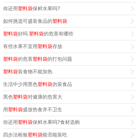
你还用
塑料袋
保鲜水果吗?
如何挑选可盛装食品的
塑料袋
塑料袋
好吗
塑料袋
的危害有哪些
有些水果不宜用
塑料袋
存放
塑料袋
的危害
塑料袋
的打包问题
塑料袋
装食物不能加热
生活中少用黑色
塑料袋
勿装食品
黑色
塑料袋
对健康的危害大
用
塑料袋
盛放热食并不卫生
你还用
塑料袋
保鲜水果吗?食材选购
四步法检验
塑料袋
能否能装吃