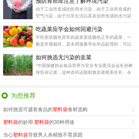
预防胃癌应注意了解环境污染
由于工业所造成的饮用水污染，由于工业所造成的
空气污染，由于日常生活以及农业所造成的水污染
都很容易诱发
吃蔬菜应学会如何回避污染
不吃形状颜色异常的蔬菜形状颜色正常的蔬菜，一
般是常规栽培，是未用激素等化学品处理的，可以
放心地食用。
如何挑选无污染的韭菜
”中国保健协会食品营养与安全专业委员会会长孙树
侠告诉记者，这种农药还能刺激韭菜根系生长，令
韭菜看起来
为您推荐
如何挑选可盛装食品的
塑料袋
食材选购
塑料袋
的妙用
塑料袋
的30种用途
当心
塑料袋
导致男人杀精致不育原因