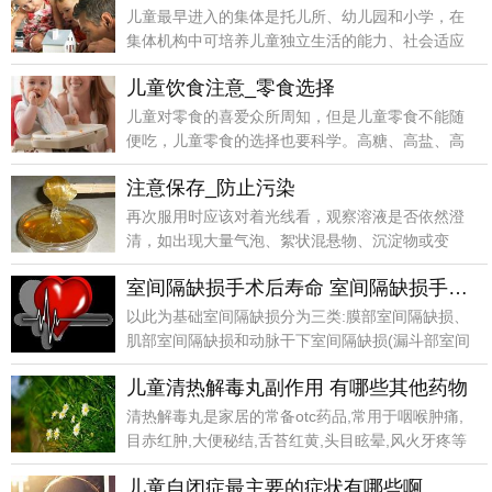
儿童最早进入的集体是托儿所、幼儿园和小学，在
集体机构中可培养儿童独立生活的能力、社会适应
能力和学习能
儿童饮食注意_零食选择
儿童对零食的喜爱众所周知，但是儿童零食不能随
便吃，儿童零食的选择也要科学。高糖、高盐、高
脂肪类零食最
注意保存_防止污染
再次服用时应该对着光线看，观察溶液是否依然澄
清，如出现大量气泡、絮状混悬物、沉淀物或变
色、结晶，表明
室间隔缺损手术后寿命 室间隔缺损手术是什么
以此为基础室间隔缺损分为三类:膜部室间隔缺损、
肌部室间隔缺损和动脉干下室间隔缺损(漏斗部室间
隔缺损)
儿童清热解毒丸副作用 有哪些其他药物
清热解毒丸是家居的常备otc药品,常用于咽喉肿痛,
目赤红肿,大便秘结,舌苔红黄,头目眩晕,风火牙疼等
儿童自闭症最主要的症状有哪些啊