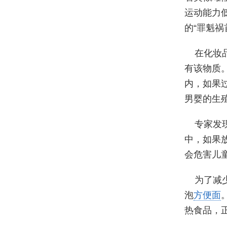
运动能力
的“罪魁祸
在化妆
有该物质
内，如果
男婴的生
专家发
中，如果
会危害儿
为了减
泡
方便面
热食品，