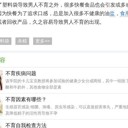
了塑料袋导致男人不育之外，很多快餐食品也会引发或多
因为快餐为了追求口感，总是加入很多不健康的油
盐
，
食
或者回收产品，久之容易导致男人不育的出现。
料袋
杀精
更多>>
容
不育疾病问题
该学院的卡儿宝克教授将参加试验的健康少女分成两组，其中一组除
酪和牛奶外，其他食物全部是素
不育因素有哪些？
生殖器官感染:细菌、病毒、原虫等感染，可以直接损害睾丸，严重地
及降低精子的活性而导致不孕
不育自我检查方法