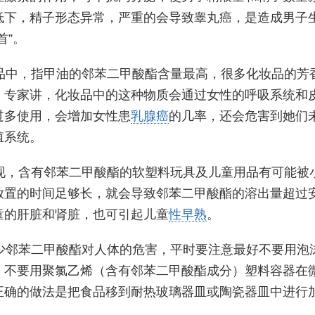
低下，精子形态异常，严重的会导致睾丸癌，是造成男子
首”。
品中，指甲油的邻苯二甲酸酯含量最高，很多化妆品的芳
。专家讲，化妆品中的这种物质会通过女性的呼吸系统和
过多使用，会增加女性患
乳腺癌
的几率，还会危害到她们
殖系统。
现，含有邻苯二甲酸酯的软塑料玩具及儿童用品有可能被
放置的时间足够长，就会导致邻苯二甲酸酯的溶出量超过
童的肝脏和肾脏，也可引起儿童
性早熟
。
少邻苯二甲酸酯对人体的危害，平时要注意最好不要用泡
。不要用聚氯乙烯（含有邻苯二甲酸酯成分）塑料容器在
正确的做法是把食品移到耐热玻璃器皿或陶瓷器皿中进行