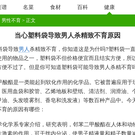
菜谱
名菜
食材
百科
健康
>
男性不育
> 正文
当心塑料袋导致男人杀精致不育原因
料袋导致
男人
杀精致不育，你知道这是为什吗?塑料袋一
使用的物品之一，塑料袋不但价格便宜而且结实方便，所
方便不过了。但是你可知道塑料袋可能导致男人杀精不育
甲酸酯是一类能起到软化作用的化学品。它被普遍应用于
、医用血袋和胶管、乙烯地板和壁纸、清洁剂、润滑油、
甲油、头发喷雾剂、香皂和洗发液）等数百种产品中。今
不育的原因有哪些：
学化学系专家介绍，研究表明，邻苯二甲酸酯在人体和动
性激素的作用，可干扰内分泌，使男子精液量和精子数量