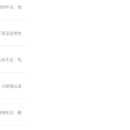
组织中去，使
不育还是男性
性化不足、乳
、小阴茎以及
腺增生症、醛