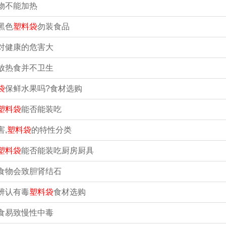
物不能加热
黑色
塑料袋
勿装食品
对健康的危害大
放热食并不卫生
袋
保鲜水果吗?食材选购
塑料袋
能否能装吃
害,
塑料袋
的特性分类
塑料袋
能否能装吃厨房厨具
食物会致胆肾结石
辨认有毒
塑料袋
食材选购
食易致慢性中毒