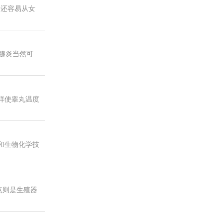
，还容易从女
腺炎当然可
样使睾丸温度
和生物化学技
点则是生殖器