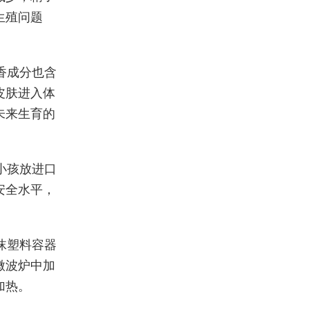
生殖问题
香成分也含
皮肤进入体
未来生育的
小孩放进口
安全水平，
沫塑料容器
微波炉中加
加热。