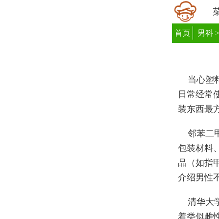
首页
男科
当心塑
日常经常
装东西最
邻苯二
包装材料
品（如指
介绍男性
清华大
着类似雌