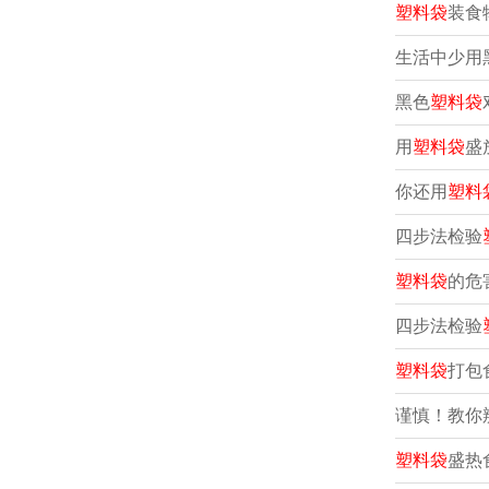
塑料袋
装食
生活中少用
黑色
塑料袋
用
塑料袋
盛
你还用
塑料
四步法检验
塑料袋
的危
四步法检验
塑料袋
打包
谨慎！教你
塑料袋
盛热