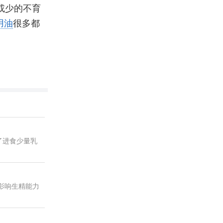
或少的不育
用油
很多都
了进食少量乳
影响生精能力