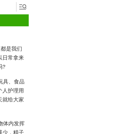
直都是我们
以日常拿来
吗?
玩具、食品
个人护理用
天就给大家
物体内发挥
减少，精子