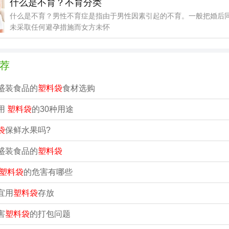
什么是不育？不育分类
什么是不育？男性不育症是指由于男性因素引起的不育。一般把婚后同
未采取任何避孕措施而女方未怀
荐
盛装食品的
塑料袋
食材选购
用
塑料袋
的30种用途
袋
保鲜水果吗?
盛装食品的
塑料袋
塑料袋
的危害有哪些
宜用
塑料袋
存放
害
塑料袋
的打包问题