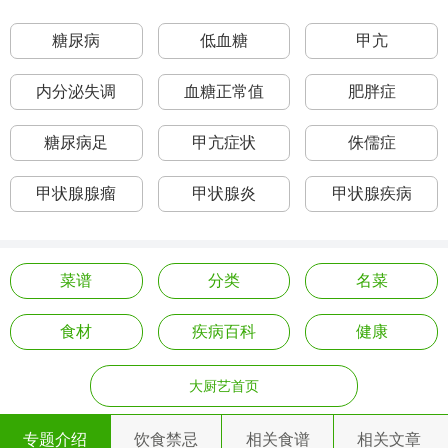
糖尿病
低血糖
甲亢
内分泌失调
血糖正常值
肥胖症
糖尿病足
甲亢症状
侏儒症
甲状腺腺瘤
甲状腺炎
甲状腺疾病
菜谱
分类
名菜
食材
疾病百科
健康
大厨艺首页
专题介绍
饮食禁忌
相关食谱
相关文章
© Copyright 2013 大厨艺 All rights reserved 版权所有