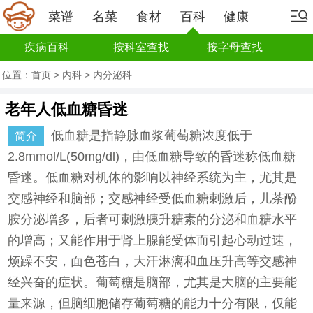
菜谱
名菜
食材
百科
健康
疾病百科
按科室查找
按字母查找
位置：
首页
>
内科
>
内分泌科
老年人低血糖昏迷
低血糖是指静脉血浆葡萄糖浓度低于
简介
2.8mmol/L(50mg/dl)，由低血糖导致的昏迷称低血糖
昏迷。低血糖对机体的影响以神经系统为主，尤其是
交感神经和脑部；交感神经受低血糖刺激后，儿茶酚
胺分泌增多，后者可刺激胰升糖素的分泌和血糖水平
的增高；又能作用于肾上腺能受体而引起心动过速，
烦躁不安，面色苍白，大汗淋漓和血压升高等交感神
经兴奋的症状。葡萄糖是脑部，尤其是大脑的主要能
量来源，但脑细胞储存葡萄糖的能力十分有限，仅能