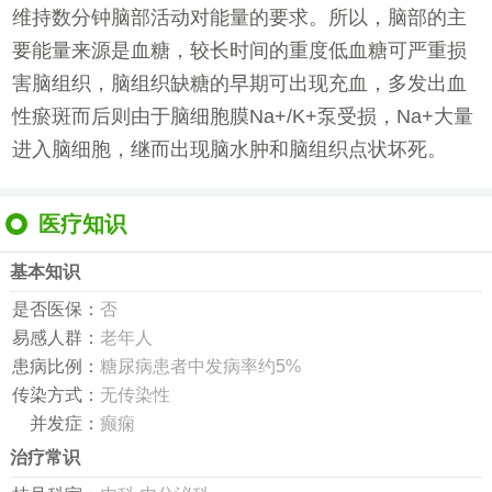
维持数分钟脑部活动对能量的要求。所以，脑部的主
要能量来源是血糖，较长时间的重度低血糖可严重损
害脑组织，脑组织缺糖的早期可出现充血，多发出血
性瘀斑而后则由于脑细胞膜Na+/K+泵受损，Na+大量
进入脑细胞，继而出现脑水肿和脑组织点状坏死。
医疗知识
基本知识
是否医保：
否
易感人群：
老年人
患病比例：
糖尿病患者中发病率约5%
传染方式：
无传染性
并发症：
癫痫
治疗常识