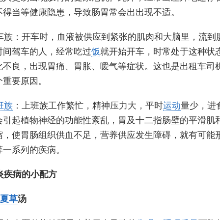
不得当等健康隐患，导致肠胃常会出出现不适。
车族：开车时，血液被供应到紧张的肌肉和大脑里，流到
时间驾车的人，经常吃过
饭
就开始开车，时常处于这种状
化不良，出现胃痛、胃胀、嗳气等症状。这也是出租车司
个重要原因。
班族
：上班族工作繁忙，精神压力大，平时
运动
量少，进
会引起植物神经的功能性紊乱，胃及十二指肠壁的平滑肌
缩，使胃肠组织供血不足，营养供应发生障碍，就有可能
等一系列的疾病。
炎疾病的小配方
夏草
汤