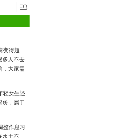
奏变得超
很多人不去
响，大家需
年轻女生还
胃炎，属于
调整作息习
在水土不