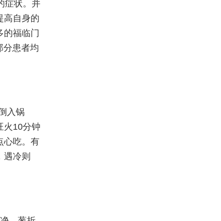
的症状。并
提高自身的
多的福临门
部分患者均
倒入锅
火10分钟
点心吃。有
，遇冷则
洗净，葱折