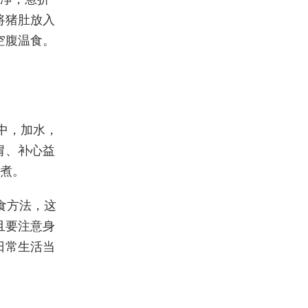
将猪肚放入
空腹温食。
锅中，加水，
胃、补心益
同煮。
食方法，这
且要注意身
日常生活当