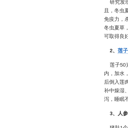
研究发
且，冬虫
免疫力，
冬虫夏草
可取得良
2、
莲子
莲子50
内，加水
后倒入莲
补中燥湿
泻，睡眠
3、人
猪肚1