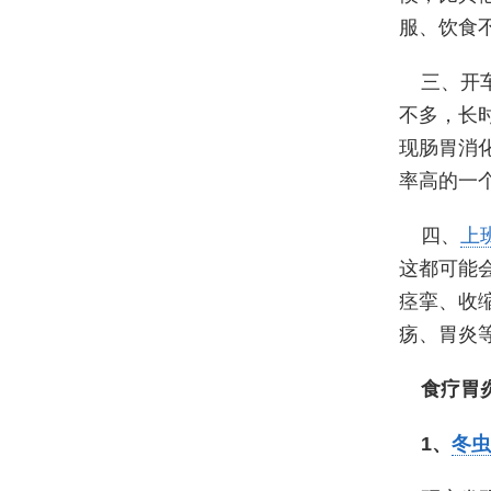
服、饮食
三、开
不多，长
现肠胃消
率高的一
四、
上
这都可能
痉挛、收
疡、胃炎
食疗胃
1、
冬虫