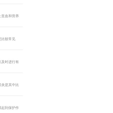
止贫血和营养
是比较常见
应及时进行有
胃炎是其中比
膜起到保护作