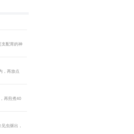
起支配胃的神
内，再放点
，再煎煮40
未见虫驱出，