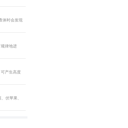
查体时会发现
有规律地进
，可产生高度
菇、伏苹果、