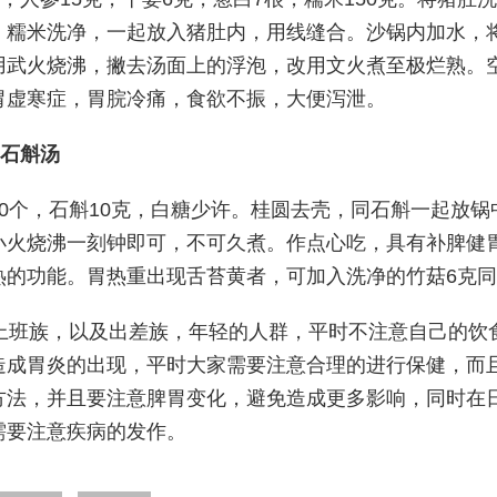
，糯米洗净，一起放入猪肚内，用线缝合。沙锅内加水，
用武火烧沸，撇去汤面上的浮泡，改用文火煮至极烂熟。
胃虚寒症，胃脘冷痛，食欲不振，大便泻泄。
圆石斛汤
-10个，石斛10克，白糖少许。桂圆去壳，同石斛一起放
小火烧沸一刻钟即可，不可久煮。作点心吃，具有补脾健
热的功能。胃热重出现舌苔黄者，可加入洗净的竹菇6克
上班族，以及出差族，年轻的人群，平时不注意自己的饮
造成胃炎的出现，平时大家需要注意合理的进行保健，而
方法，并且要注意脾胃变化，避免造成更多影响，同时在
需要注意疾病的发作。