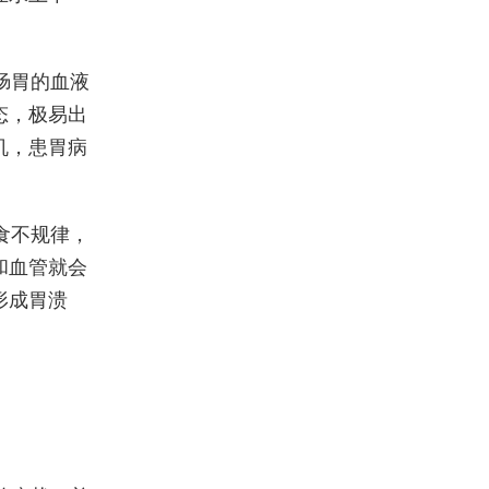
肠胃的血液
态，极易出
机，患胃病
食不规律，
和血管就会
形成胃溃