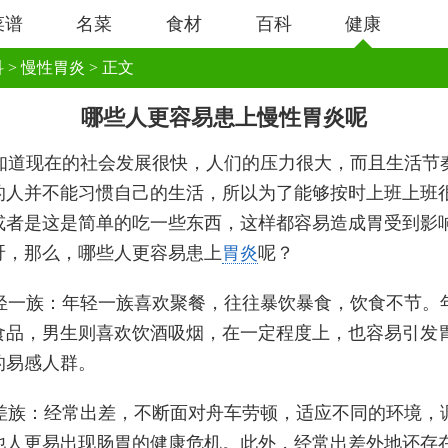
菜谱
名菜
食材
百科
健康
科
>
慢性胃炎
> 正文
哪些人更容易患上慢性胃炎呢
知道现在的社会发展很快，人们的压力很大，而且生活节
的人并不能习惯自己的生活，所以为了能够按时上班上班
或者是这是简单的吃一些东西，这样都容易造成胃受到影
呀，那么，哪些人更容易患上
胃炎
呢？
轻一族：年轻一族喜欢聚餐，往往暴饮暴食，饮食不节。
食品，男生则喜欢饮酒吸烟，在一定程度上，也容易引发
的易感人群。
差族：经常出差，不断面对舟车劳顿，适应不同的环境，
他人更易出现肠胃的健康危机。此外，经常出差外地还存