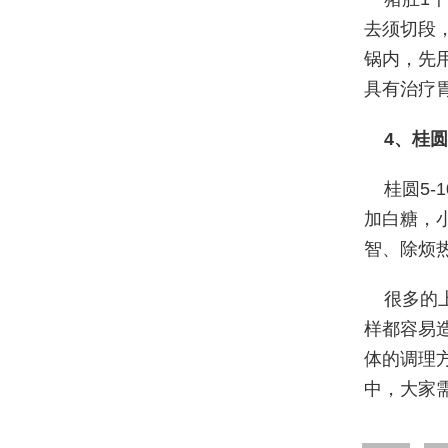
去须切段
锅内，先
具有治疗
4、桂
桂圆5
加白糖，
智、除烦
很多的
样都容易
体的调理
中，大家