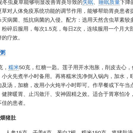
现冬虫夏草能够明显改善胃炎导致的
失眠
、
睡眠质量
下降
夏草对人体免疫系统功能的调节作用，能够帮助胃炎患者
杀灭病菌、抵抗病菌的入侵。配方：选用天然含虫草素较
，粉碎后服用，每次1.5克，每日2次，连续服用一个月大
好的疗效。
粥
克，
糯米
50克，红糖一匙。莲子用开水泡胀，削皮去心，
，小火先煮半小时备用。再将糯米洗净倒入锅内，加水，旺
肉及汤，加糖，改用小火炖半小时即可。作早餐或下午当
、健脾暖胃、止泻敛汗、安神固精之效。适合于胃寒怕冷
不佳的患者。
参煨猪肚
个，人参15克，干姜6克，葱白7根，糯米150克。将猪肚