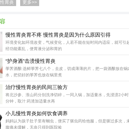
性胃炎
更多>>
容
慢性胃炎胃不疼 慢性胃炎是因为什么原因引得
环境变化如环境改变，气候变化，人若不能在短时间内适应，就可引
经功能紊乱，便胃液分泌和胃的
“护身酒”击溃慢性胃炎
荸荠酒酿:选鲜荸荠七八个，去皮，切成薄薄的片，把一袋酒酿放在锅
水，把切好的荸荠也放在锅里煮
治疗慢性胃炎的民间三验方
将北沙参、淮山药分别洗净切碎，一同入锅，加适量水，先浸渍2小时
分钟，取汁:药渣加适量水再
小儿慢性胃炎如何饮食调养
妈妈认为孩子肚子里有蛔虫，便买了驱虫药给他服，但是驱过多次，
腹痛未缓解，无奈只得到医院捡