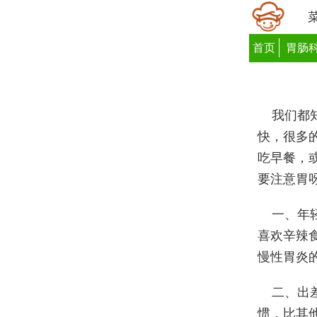
首页
胃肠
我们都
快，很多
吃早餐，
要注意胃
一、年
喜欢辛辣
慢性胃炎
二、出
惯，比其