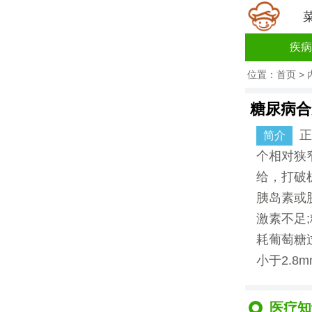
疾病
位置：
首页
>
糖尿病合
正
简介
个相对狭
给，打破
胰岛素或
激素不足;
耗葡萄糖
小于2.8mm
医疗知