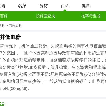
菜谱
名菜
食材
百科
健康
百科
按科室查找
按字母查找
内科
>
内分泌科
并低血糖
常情况下，机体通过复杂、系统而精确的调节机制使血
窄的范围，一旦个体因某种原因导致葡萄糖的利用超过葡
机体血糖内环境的稳定性，血浆葡萄糖浓度便开始降低，
胰岛素类似物增加;皮质醇，胰升糖素、生长激素和肾上
糖摄入和(或)吸收严重不足;肝糖原储备不足和(或)分解障
过多和糖原异生减少等，一般认为低血糖的标准：血浆葡
ol/L(50mg/dl)。
识