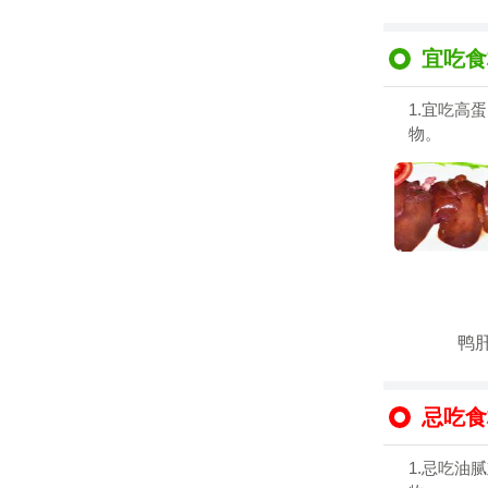
宜吃食
1.宜吃高
物。
鸭
忌吃食
1.忌吃油