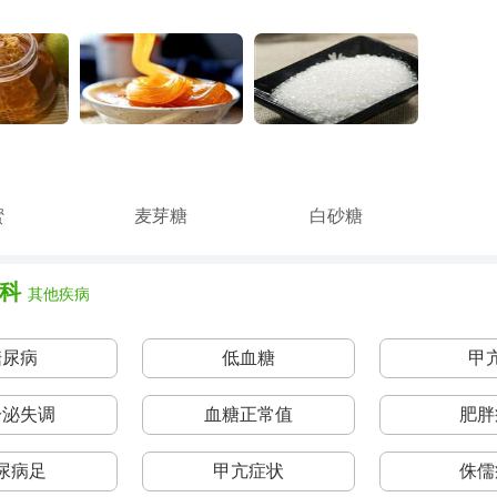
蜜
麦芽糖
白砂糖
科
其他疾病
糖尿病
低血糖
甲
分泌失调
血糖正常值
肥胖
尿病足
甲亢症状
侏儒