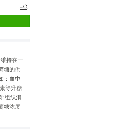
糖维持在一
萄糖的供
如：血中
腺素等升糖
碍;组织消
萄糖浓度