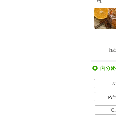
物。
蜂
内分泌
内
糖