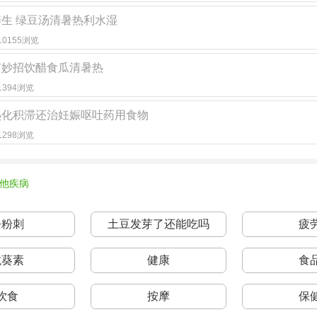
生 绿豆汤清暑热利水湿
· 10155浏览
有妙招饮醋食瓜清暑热
· 1394浏览
热化积滞还治妊娠呕吐药用食物
· 1298浏览
他疾病
去粉刺
土豆发芽了还能吃吗
疲
龙葵素
健康
食
饮食
按摩
保