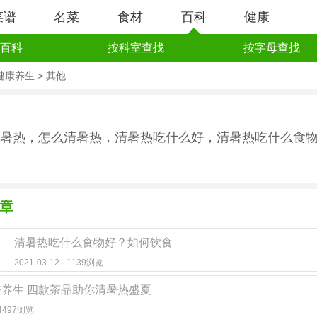
菜谱
名菜
食材
百科
健康
百科
按科室查找
按字母查找
健康养生
>
其他
暑热，怎么清暑热，清暑热吃什么好，清暑热吃什么食
章
清暑热吃什么食物好？如何饮食
2021-03-12 · 1139浏览
养生 四款茶品助你清暑热盛夏
· 4497浏览